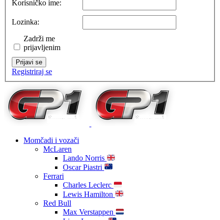
Korisničko ime:
Lozinka:
Zadrži me
prijavljenim
Prijavi se
Registriraj se
Momčadi i vozači
McLaren
Lando Norris
Oscar Piastri
Ferrari
Charles Leclerc
Lewis Hamilton
Red Bull
Max Verstappen