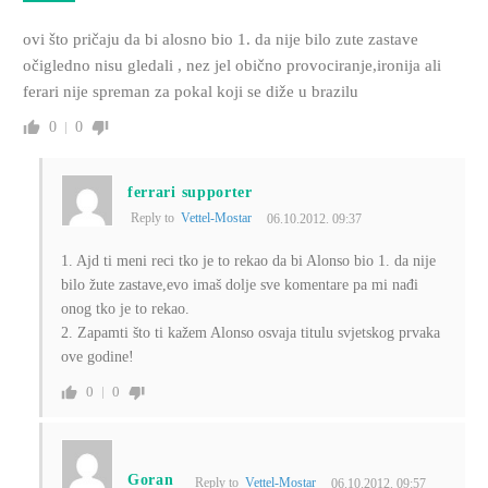
ovi što pričaju da bi alosno bio 1. da nije bilo zute zastave
očigledno nisu gledali , nez jel obično provociranje,ironija ali
ferari nije spreman za pokal koji se diže u brazilu
0
0
ferrari supporter
Reply to
Vettel-Mostar
06.10.2012. 09:37
1. Ajd ti meni reci tko je to rekao da bi Alonso bio 1. da nije
bilo žute zastave,evo imaš dolje sve komentare pa mi nađi
onog tko je to rekao.
2. Zapamti što ti kažem Alonso osvaja titulu svjetskog prvaka
ove godine!
0
0
Goran
Reply to
Vettel-Mostar
06.10.2012. 09:57