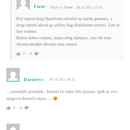
Furai
Reply to
Goran
06.10.2012. 15:58
Prvi mjerni krug Hamiltona odvožen na starim gumama, a
drugi mjerni uhvati ga yellow flag (Raikkonen izletio). Zato je
lose vrijeme.
Button dobro vrijeme, kazna zbog mjenjaca, zato ide nize.
Alonsa takodjer uhvatila zuta zastava.
0
0
Daenerys
06.10.2012. 09:52
…zanimljiv poredak.. Kamui će sutra biti opasan, ipak je ovo
njegova domaća staza….
0
0