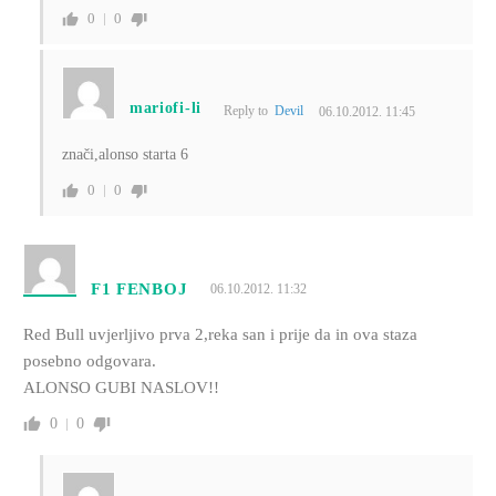
0
0
mariofi-li
Reply to
Devil
06.10.2012. 11:45
znači,alonso starta 6
0
0
F1 FENBOJ
06.10.2012. 11:32
Red Bull uvjerljivo prva 2,reka san i prije da in ova staza
posebno odgovara.
ALONSO GUBI NASLOV!!
0
0