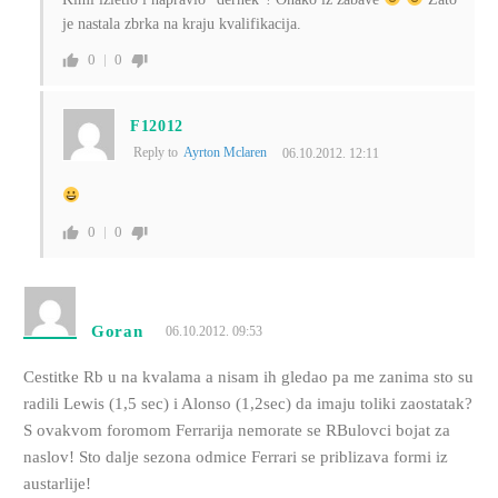
je nastala zbrka na kraju kvalifikacija.
0
0
F12012
Reply to
Ayrton Mclaren
06.10.2012. 12:11
0
0
Goran
06.10.2012. 09:53
Cestitke Rb u na kvalama a nisam ih gledao pa me zanima sto su
radili Lewis (1,5 sec) i Alonso (1,2sec) da imaju toliki zaostatak?
S ovakvom foromom Ferrarija nemorate se RBulovci bojat za
naslov! Sto dalje sezona odmice Ferrari se priblizava formi iz
austarlije!