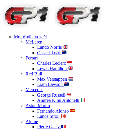
Momčadi i vozači
McLaren
Lando Norris
Oscar Piastri
Ferrari
Charles Leclerc
Lewis Hamilton
Red Bull
Max Verstappen
Liam Lawson
Mercedes
George Russell
Andrea Kimi Antonelli
Aston Martin
Fernando Alonso
Lance Stroll
Alpine
Pierre Gasly