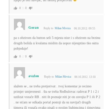
lijepo je biti navijac, ali nemoj pretjerivati
0
0
Goran
Reply to
Milan Mrvica
06.10.2012. 09:55
pa s obzirom da button seli 5 mjesta nize i s obzirom na brzinu
drugih bolida u kvalama mislim da uopce nijeuptino tko sutra
pobjeduje!
0
0
avalon
Reply to
Milan Mrvica
06.10.2012. 13:10
slažem se , ne treba pretjerivat . tvoj komentar je recimo
primjer umjerenesti . šta se treba Redbulovac radovat P 1 i 2 i
uzdizat vozače RB . niti ih poznaje niti je on osvojia P 1 ili P 2
. ne sićam se odkada portal postoji da su navijači drugih
timova ili vozača ovako pisali o svojim ljubimcima i timovima