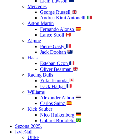
Liam Lawson
Mercedes
George Russell
Andrea Kimi Antonelli
Aston Martin
Fernando Alonso
Lance Stroll
Alpine
Pierre Gasly
Jack Doohan
Haas
Esteban Ocon
Oliver Bearman
Racing Bulls
Yuki Tsunoda
Isack Hadjar
Williams
Alexander Albon
Carlos Sainz
Kick Sauber
Nico Hulkenberg
Gabriel Bortoleto
Sezona 2025.
Izvještaji
Utrke