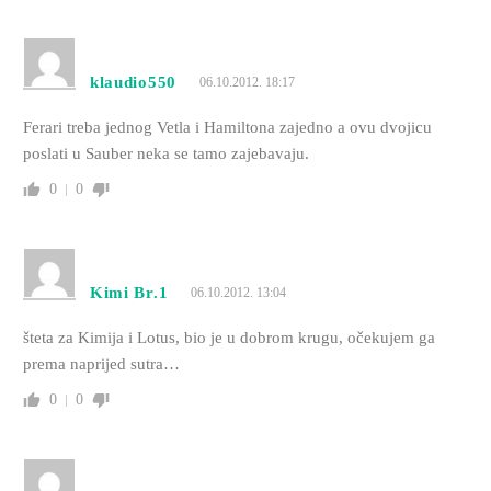
klaudio550
06.10.2012. 18:17
Ferari treba jednog Vetla i Hamiltona zajedno a ovu dvojicu
poslati u Sauber neka se tamo zajebavaju.
0
0
Kimi Br.1
06.10.2012. 13:04
šteta za Kimija i Lotus, bio je u dobrom krugu, očekujem ga
prema naprijed sutra…
0
0