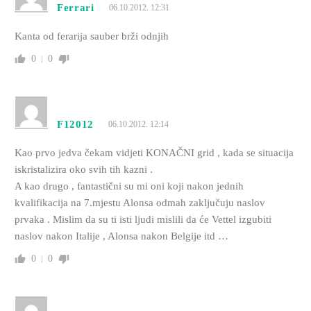
Ferrari
06.10.2012. 12:31
Kanta od ferarija sauber brži odnjih
0
0
F12012
06.10.2012. 12:14
Kao prvo jedva čekam vidjeti KONAČNI grid , kada se situacija
iskristalizira oko svih tih kazni .
A kao drugo , fantastični su mi oni koji nakon jednih
kvalifikacija na 7.mjestu Alonsa odmah zaključuju naslov
prvaka . Mislim da su ti isti ljudi mislili da će Vettel izgubiti
naslov nakon Italije , Alonsa nakon Belgije itd …
0
0