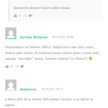
ljubomorni alonsovi fanovi nabili minuse.
0
0
Ayrton Mclaren
06.10.2012. 09:46
Dominantno od Vettela i RB-a! Valjda neće tako biti i sutra…
Jenson jako dobar, ali nažalost kazna odnosi puno. Lewis slab…
nekako “nevidljiv” danas. Sauberi odlični! Go Perez!!!
0
0
denisistra
06.10.2012. 09:35
u teksu piše da je alonso IZA kimija i lewisa, a na tablici je
ispred…