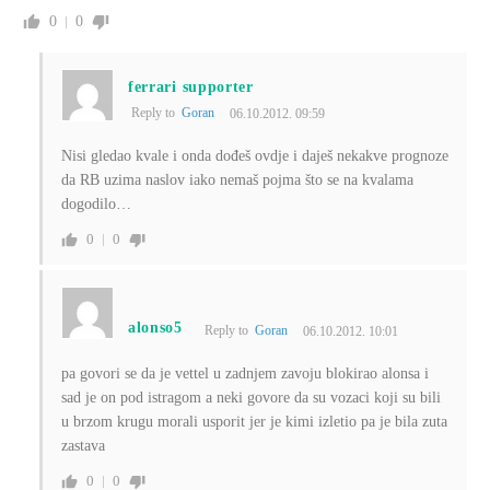
0
0
ferrari supporter
Reply to
Goran
06.10.2012. 09:59
Nisi gledao kvale i onda dođeš ovdje i daješ nekakve prognoze
da RB uzima naslov iako nemaš pojma što se na kvalama
dogodilo…
0
0
alonso5
Reply to
Goran
06.10.2012. 10:01
pa govori se da je vettel u zadnjem zavoju blokirao alonsa i
sad je on pod istragom a neki govore da su vozaci koji su bili
u brzom krugu morali usporit jer je kimi izletio pa je bila zuta
zastava
0
0