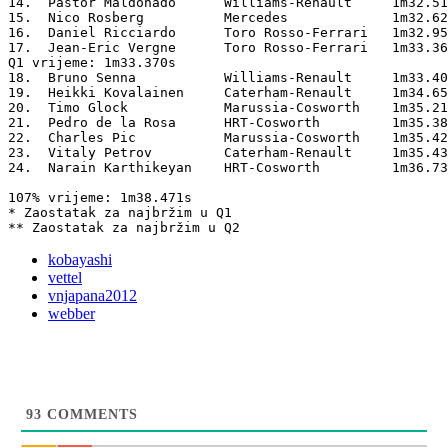
14.  Pastor Maldonado      Williams-Renault     1m32.51
15.  Nico Rosberg          Mercedes             1m32.62
16.  Daniel Ricciardo      Toro Rosso-Ferrari   1m32.95
17.  Jean-Eric Vergne      Toro Rosso-Ferrari   1m33.36
Q1 vrijeme: 1m33.370s                                  
18.  Bruno Senna           Williams-Renault     1m33.40
19.  Heikki Kovalainen     Caterham-Renault     1m34.65
20.  Timo Glock            Marussia-Cosworth    1m35.21
21.  Pedro de la Rosa      HRT-Cosworth         1m35.38
22.  Charles Pic           Marussia-Cosworth    1m35.42
23.  Vitaly Petrov         Caterham-Renault     1m35.43
24.  Narain Karthikeyan    HRT-Cosworth         1m36.73
107% vrijeme: 1m38.471s

* Zaostatak za najbržim u Q1

** Zaostatak za najbržim u Q2
kobayashi
vettel
vnjapana2012
webber
93
COMMENTS