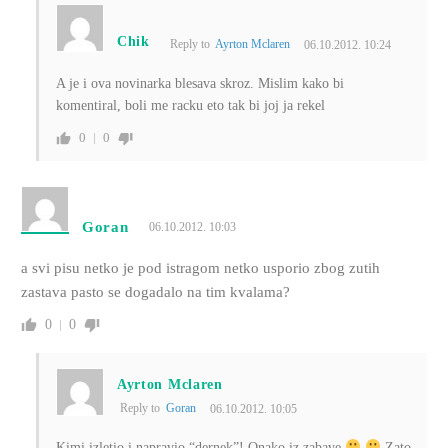
Chik
Reply to
Ayrton Mclaren
06.10.2012. 10:24
A je i ova novinarka blesava skroz. Mislim kako bi
komentiral, boli me racku eto tak bi joj ja rekel
0
0
Goran
06.10.2012. 10:03
a svi pisu netko je pod istragom netko usporio zbog zutih
zastava pasto se dogadalo na tim kvalama?
0
0
Ayrton Mclaren
Reply to
Goran
06.10.2012. 10:05
Kimi izletio i napravio “dernek”! Onako iz zabave
Zato