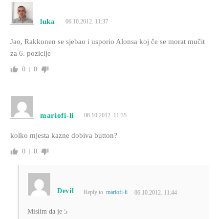
luka
06.10.2012. 11:37
Jao, Rakkonen se sjebao i usporio Alonsa koj če se morat mučit
za 6. pozicije
0
0
mariofi-li
06.10.2012. 11:35
kolko mjesta kazne dobiva button?
0
0
Devil
Reply to
mariofi-li
06.10.2012. 11:44
Mislim da je 5