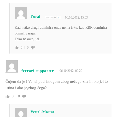
Furai
Reply to
Ico
06.10.2012. 15:53
Kad netko drugi dominira onda nema frke, kad RBR dominira
odmah varaju.
Tako nekako, jel.
0
0
ferrari supporter
06.10.2012. 09:29
Čujem da je i Vettel pod istragom zbog nečega,zna li itko jel to
istina i ako je,zbog čega?
0
0
Vettel-Mostar