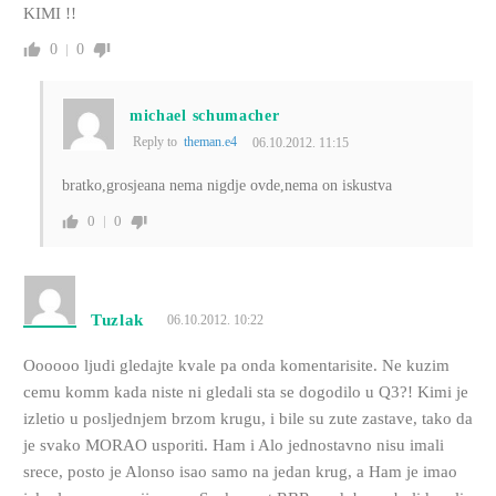
KIMI !!
0
0
michael schumacher
Reply to
theman.e4
06.10.2012. 11:15
bratko,grosjeana nema nigdje ovde,nema on iskustva
0
0
Tuzlak
06.10.2012. 10:22
Oooooo ljudi gledajte kvale pa onda komentarisite. Ne kuzim
cemu komm kada niste ni gledali sta se dogodilo u Q3?! Kimi je
izletio u posljednjem brzom krugu, i bile su zute zastave, tako da
je svako MORAO usporiti. Ham i Alo jednostavno nisu imali
srece, posto je Alonso isao samo na jedan krug, a Ham je imao