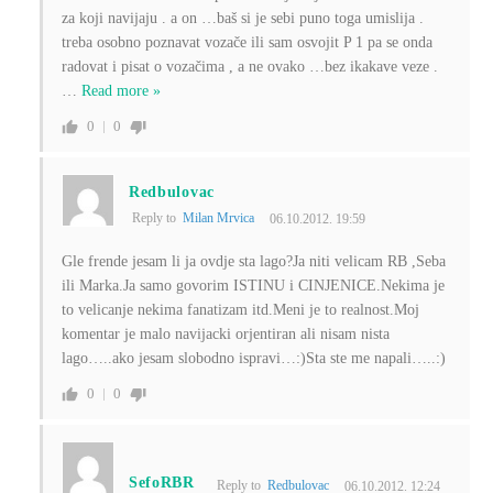
za koji navijaju . a on …baš si je sebi puno toga umislija .
treba osobno poznavat vozače ili sam osvojit P 1 pa se onda
radovat i pisat o vozačima , a ne ovako …bez ikakave veze .
…
Read more »
0
0
Redbulovac
Reply to
Milan Mrvica
06.10.2012. 19:59
Gle frende jesam li ja ovdje sta lago?Ja niti velicam RB ,Seba
ili Marka.Ja samo govorim ISTINU i CINJENICE.Nekima je
to velicanje nekima fanatizam itd.Meni je to realnost.Moj
komentar je malo navijacki orjentiran ali nisam nista
lago…..ako jesam slobodno ispravi…:)Sta ste me napali…..:)
0
0
SefoRBR
Reply to
Redbulovac
06.10.2012. 12:24