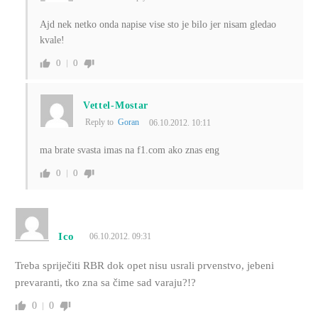
Ajd nek netko onda napise vise sto je bilo jer nisam gledao
kvale!
0
0
Vettel-Mostar
Reply to
Goran
06.10.2012. 10:11
ma brate svasta imas na f1.com ako znas eng
0
0
Ico
06.10.2012. 09:31
Treba spriječiti RBR dok opet nisu usrali prvenstvo, jebeni
prevaranti, tko zna sa čime sad varaju?!?
0
0