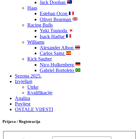
Jack Doohan
Haas
Esteban Ocon
Oliver Bearman
Racing Bulls
Yuki Tsunoda
Isack Hadjar
Williams
Alexander Albon
Carlos Sainz
Kick Sauber
Nico Hulkenberg
Gabriel Bortoleto
Sezona 2025.
Izvještaji
Utrke
Kvalifikacije
Analiza
Povijest
OSTALE VIJESTI
Prijava / Registracija