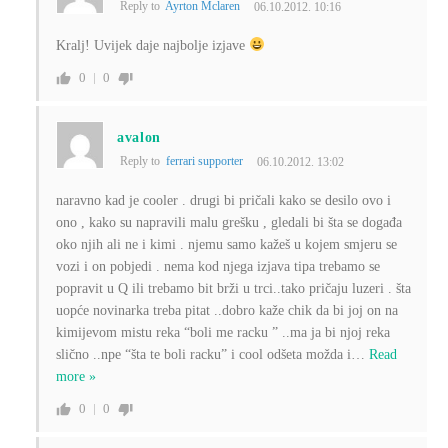
Reply to
Ayrton Mclaren
06.10.2012. 10:16
Kralj! Uvijek daje najbolje izjave
0
0
avalon
Reply to
ferrari supporter
06.10.2012. 13:02
naravno kad je cooler . drugi bi pričali kako se desilo ovo i
ono , kako su napravili malu grešku , gledali bi šta se događa
oko njih ali ne i kimi . njemu samo kažeš u kojem smjeru se
vozi i on pobjedi . nema kod njega izjava tipa trebamo se
popravit u Q ili trebamo bit brži u trci..tako pričaju luzeri . šta
uopće novinarka treba pitat ..dobro kaže chik da bi joj on na
kimijevom mistu reka “boli me racku ” ..ma ja bi njoj reka
slično ..npe “šta te boli racku” i cool odšeta možda i
…
Read
more »
0
0