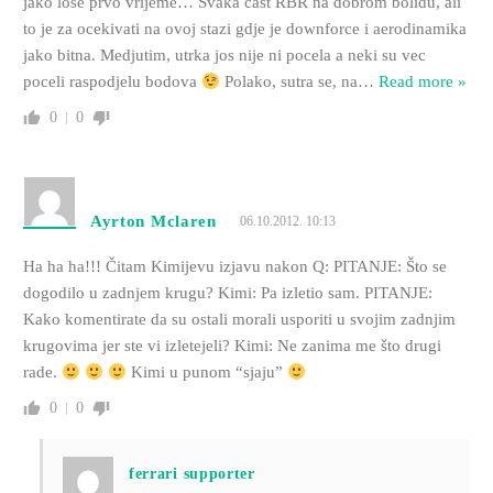
jako lose prvo vrijeme… Svaka cast RBR na dobrom bolidu, ali
to je za ocekivati na ovoj stazi gdje je downforce i aerodinamika
jako bitna. Medjutim, utrka jos nije ni pocela a neki su vec
poceli raspodjelu bodova
Polako, sutra se, na
…
Read more »
0
0
Ayrton Mclaren
06.10.2012. 10:13
Ha ha ha!!! Čitam Kimijevu izjavu nakon Q: PITANJE: Što se
dogodilo u zadnjem krugu? Kimi: Pa izletio sam. PITANJE:
Kako komentirate da su ostali morali usporiti u svojim zadnjim
krugovima jer ste vi izletejeli? Kimi: Ne zanima me što drugi
rade.
Kimi u punom “sjaju”
0
0
ferrari supporter