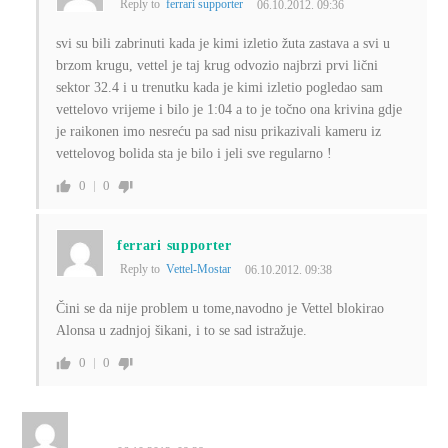
Reply to
ferrari supporter
06.10.2012. 09:36
svi su bili zabrinuti kada je kimi izletio žuta zastava a svi u
brzom krugu, vettel je taj krug odvozio najbrzi prvi lični
sektor 32.4 i u trenutku kada je kimi izletio pogledao sam
vettelovo vrijeme i bilo je 1:04 a to je točno ona krivina gdje
je raikonen imo nesreću pa sad nisu prikazivali kameru iz
vettelovog bolida sta je bilo i jeli sve regularno !
0
0
ferrari supporter
Reply to
Vettel-Mostar
06.10.2012. 09:38
Čini se da nije problem u tome,navodno je Vettel blokirao
Alonsa u zadnjoj šikani, i to se sad istražuje.
0
0