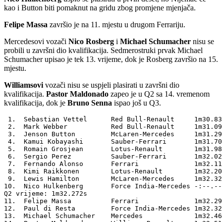
kao i Button biti pomaknut na gridu zbog promjene mjenjača.
Felipe Massa
završio je na 11. mjestu u drugom Ferrariju.
Mercedesovi vozači
Nico Rosberg
i
Michael Schumacher
nisu se
probili u završni dio kvalifikacija. Sedmerostruki prvak Michael
Schumacher upisao je tek 13. vrijeme, dok je Rosberg završio na 15.
mjestu.
Williamsovi
vozači nisu se uspjeli plasirati u završni dio
kvalifikacija.
Pastor Maldonado
zapeo je u Q2 sa 14. vremenom
kvalifikacija, dok je
Bruno Senna
ispao još u Q3.
 1.  Sebastian Vettel      Red Bull-Renault     1m30.83
 2.  Mark Webber           Red Bull-Renault     1m31.09
 3.  Jenson Button         McLaren-Mercedes     1m31.29
 4.  Kamui Kobayashi       Sauber-Ferrari       1m31.70
 5.  Romain Grosjean       Lotus-Renault        1m31.98
 6.  Sergio Perez          Sauber-Ferrari       1m32.02
 7.  Fernando Alonso       Ferrari              1m32.11
 8.  Kimi Raikkonen        Lotus-Renault        1m32.20
 9.  Lewis Hamilton        McLaren-Mercedes     1m32.32
10.  Nico Hulkenberg       Force India-Mercedes -:--.--
Q2 vrijeme: 1m32.272s                                  
11.  Felipe Massa          Ferrari              1m32.29
12.  Paul di Resta         Force India-Mercedes 1m32.32
13.  Michael Schumacher    Mercedes             1m32.46