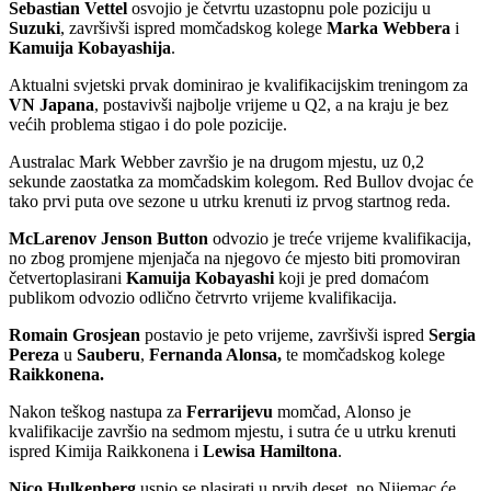
Sebastian Vettel
osvojio je četvrtu uzastopnu pole poziciju u
Suzuki
, završivši ispred momčadskog kolege
Marka Webbera
i
Kamuija Kobayashija
.
Aktualni svjetski prvak dominirao je kvalifikacijskim treningom za
VN Japana
, postavivši najbolje vrijeme u Q2, a na kraju je bez
većih problema stigao i do pole pozicije.
Australac Mark Webber završio je na drugom mjestu, uz 0,2
sekunde zaostatka za momčadskim kolegom. Red Bullov dvojac će
tako prvi puta ove sezone u utrku krenuti iz prvog startnog reda.
McLarenov Jenson Button
odvozio je treće vrijeme kvalifikacija,
no zbog promjene mjenjača na njegovo će mjesto biti promoviran
četvertoplasirani
Kamuija Kobayashi
koji je pred domaćom
publikom odvozio odlično četrvrto vrijeme kvalifikacija.
Romain Grosjean
postavio je peto vrijeme, završivši ispred
Sergia
Pereza
u
Sauberu
,
Fernanda Alonsa,
te momčadskog kolege
Raikkonena.
Nakon teškog nastupa za
Ferrarijevu
momčad, Alonso je
kvalifikacije završio na sedmom mjestu, i sutra će u utrku krenuti
ispred Kimija Raikkonena i
Lewisa Hamiltona
.
Nico Hulkenberg
uspio se plasirati u prvih deset, no Nijemac će