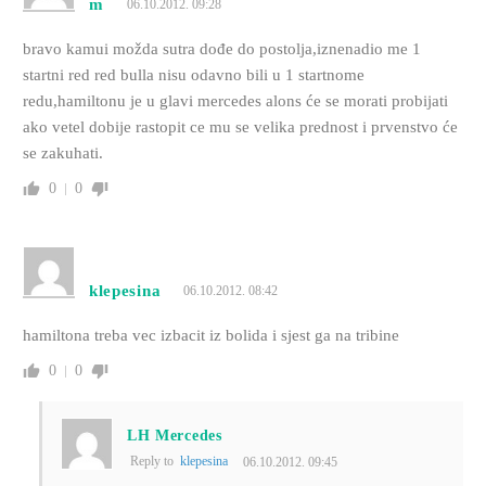
m
06.10.2012. 09:28
bravo kamui možda sutra dođe do postolja,iznenadio me 1
startni red red bulla nisu odavno bili u 1 startnome
redu,hamiltonu je u glavi mercedes alons će se morati probijati
ako vetel dobije rastopit ce mu se velika prednost i prvenstvo će
se zakuhati.
0
0
klepesina
06.10.2012. 08:42
hamiltona treba vec izbacit iz bolida i sjest ga na tribine
0
0
LH Mercedes
Reply to
klepesina
06.10.2012. 09:45