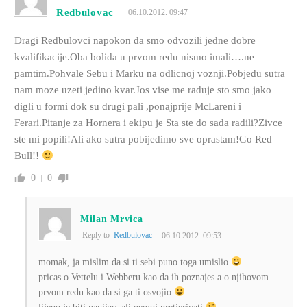
Redbulovac
06.10.2012. 09:47
Dragi Redbulovci napokon da smo odvozili jedne dobre
kvalifikacije.Oba bolida u prvom redu nismo imali….ne
pamtim.Pohvale Sebu i Marku na odlicnoj voznji.Pobjedu sutra
nam moze uzeti jedino kvar.Jos vise me raduje sto smo jako
digli u formi dok su drugi pali ,ponajprije McLareni i
Ferari.Pitanje za Hornera i ekipu je Sta ste do sada radili?Zivce
ste mi popili!Ali ako sutra pobijedimo sve oprastam!Go Red
Bull!!
0
0
Milan Mrvica
Reply to
Redbulovac
06.10.2012. 09:53
momak, ja mislim da si ti sebi puno toga umislio
pricas o Vettelu i Webberu kao da ih poznajes a o njihovom
prvom redu kao da si ga ti osvojio