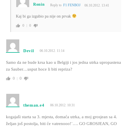
Ronin
Reply to
F1 FENBOJ
06.10.2012. 13:41
Kaj bi ga izgubio pa nije on prvak
0
0
Devil
06.10.2012. 11:14
Samo da ne bude krsa kao u Belgiji i jos jedna utrka upropastena
za Sauber…usput hoce li biti repriza?
0
0
theman.e4
06.10.2012. 10:31
kogajaši starta sa 3. mjesta, domaća utrka, a moj grosjean sa 4.
željan još postolja, biti će vatrenooo!¨…. GO GROSJEAN, GO