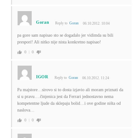
Goran
Reply to
Goran
06.10.2012. 10:04
pa gore sam napisao sto se dogadalo jer vidimda su bili
prespori! Ali nitko nije nista konkretno napisao!
0
0
IGOR
Reply to
Goran
06.10.2012. 11:24
Pa majstore…sirovo si to dosta izjavio ali moram priznati da
si u pravu….činjenica jest da Ferrari jednostavno nema
kompetentne ljude da sklepaju bolid…i ove godine ništa od
naslova…
0
0