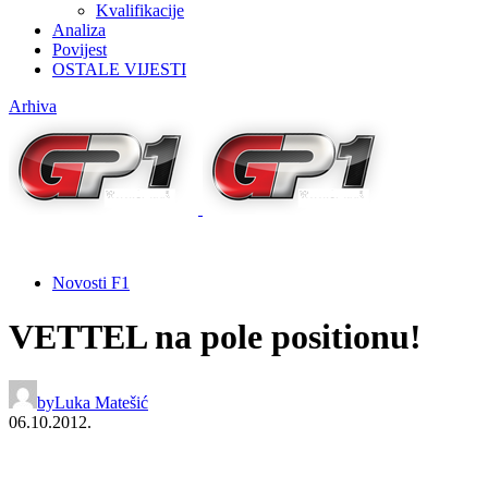
Kvalifikacije
Analiza
Povijest
OSTALE VIJESTI
Arhiva
Novosti F1
VETTEL na pole positionu!
by
Luka Matešić
06.10.2012.