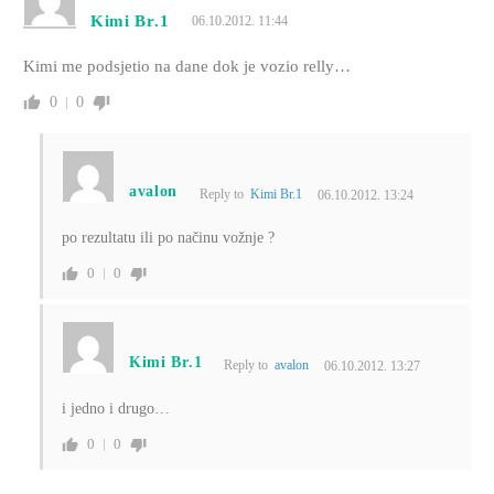
Kimi Br.1
06.10.2012. 11:44
Kimi me podsjetio na dane dok je vozio relly…
0
0
avalon
Reply to
Kimi Br.1
06.10.2012. 13:24
po rezultatu ili po načinu vožnje ?
0
0
Kimi Br.1
Reply to
avalon
06.10.2012. 13:27
i jedno i drugo…
0
0