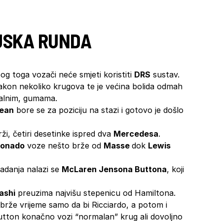
JSKA RUNDA
zbog toga vozači neće smjeti koristiti
DRS
sustav.
kon nekoliko krugova te je većina bolida odmah
ijalnim, gumama.
jean
bore se za poziciju na stazi i gotovo je došlo
ži, četiri desetinke ispred dva
Mercedesa
.
donado
voze nešto brže od
Masse
dok
Lewis
padanja nalazi se
McLaren Jensona Buttona
, koji
ashi
preuzima najvišu stepenicu od Hamiltona.
brže vrijeme samo da bi Ricciardo, a potom i
utton konačno vozi “normalan” krug ali dovoljno