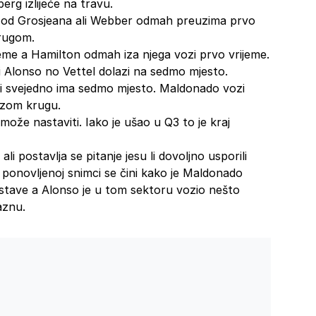
berg izlijeće na travu.
 od Grosjeana ali Webber odmah preuzima prvo
rugom.
jeme a Hamilton odmah iza njega vozi prvo vrijeme.
 i Alonso no Vettel dolazi na sedmo mjesto.
ali svejedno ima sedmo mjesto. Maldonado vozi
brzom krugu.
 može nastaviti. Iako je ušao u Q3 to je kraj
li postavlja se pitanje jesu li dovoljno usporili
 ponovljenoj snimci se čini kako je Maldonado
astave a Alonso je u tom sektoru vozio nešto
aznu.