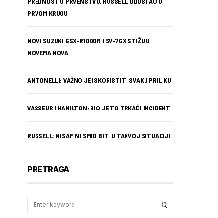
PREDNOST U PRVENSTVU, RUSSELL ODUSTAO U
PRVOM KRUGU
NOVI SUZUKI GSX-R1000R I SV-7GX STIŽU U
NOVEMA NOVA
ANTONELLI: VAŽNO JE ISKORISTITI SVAKU PRILIKU
VASSEUR I HAMILTON: BIO JE TO TRKAĆI INCIDENT
RUSSELL: NISAM NI SMIO BITI U TAKVOJ SITUACIJI
PRETRAGA