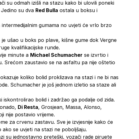
či su odmah izišli na stazu kako bi ulovili poneki
u. Jedino su dva
Red Bulla
ostala u boksu i
na intermedijalnim gumama no uvjeti će vrlo brzo
so je ušao u boks po plave, kišne gume dok Vergne
ge kvalifikacijske runde.
vije minute a
Michael Schumacher
se izvrtio i
u. Srećom zaustavio se na asfaltu pa nije oštetio
kazuje koliko bolid proklizava na stazi i ne bi nas
dgode. Schumacher je još jednom izletio sa staze ali
ki iskontrolirao bolid i zadržao ga podalje od zida.
ldonado,
Di Resta
, Grosjean, Massa, Alonso,
oji nije postavio vrijeme.
jeme za crvenu zastavu. Sve je izvjesnije kako će
 ako se uvjeti na stazi ne poboljšaju.
azi su jednostavno preteški, vozači rade piruete