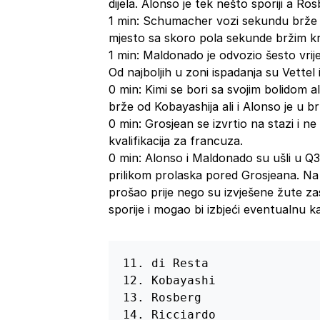
dijela. Alonso je tek nešto sporiji a Ros
1 min: Schumacher vozi sekundu brže
mjesto sa skoro pola sekunde bržim k
1 min: Maldonado je odvozio šesto vri
Od najboljih u zoni ispadanja su Vettel
0 min: Kimi se bori sa svojim bolidom 
brže od Kobayashija ali i Alonso je u 
0 min: Grosjean se izvrtio na stazi i ne
kvalifikacija za francuza.
0 min: Alonso i Maldonado su ušli u Q3 a
prilikom prolaska pored Grosjeana. Na
prošao prije nego su izvješene žute z
sporije i mogao bi izbjeći eventualnu k
11. di Resta

12. Kobayashi

13. Rosberg

14. Ricciardo
