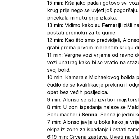
15 min: Kiša jako pada i gotovo svi voza
krug prije nego se uvjeti još pogoršaj
pričekala minutu prije izlaska.
13 min: Vidimo kako su
Ferrariji
izišli 
postati premokri za te gume
12 min: Kao što smo predvidjeli, Alon
grabi prema prvom mjerenom krugu dru
11 min: Vergne vozi vrijeme od ravno d
vozi unatrag kako bi se vratio na staz
svoj bolid.
10 min: Kamera s Michaelovog bolida po
čudilo da se kvalifikacije prekinu ili o
opet bez većih posljedica.
9 min: Alonso se isto izvrtio i majstors
8 min: U zoni ispadanja nalaze se Ma
Schumacher i
Senna
. Senna je jedini k
7 min: Alonso javlja u boks kako je vri
ekipa iz zone za ispadanje i ostati tamo
6:19 min: Crvena zastava. Uvjeti na st