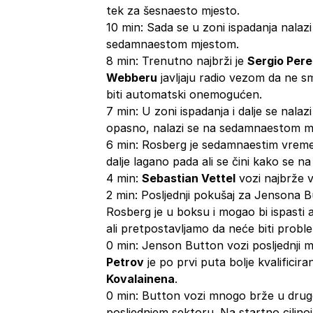
tek za šesnaesto mjesto.
10 min: Sada se u zoni ispadanja nalaz
sedamnaestom mjestom.
8 min: Trenutno najbrži je
Sergio Pere
Webberu
javljaju radio vezom da ne sm
biti automatski onemogućen.
7 min: U zoni ispadanja i dalje se nal
opasno, nalazi se na sedamnaestom m
6 min: Rosberg je sedamnaestim vreme
dalje lagano pada ali se čini kako se na
4 min:
Sebastian Vettel
vozi najbrže v
2 min: Posljednji pokušaj za Jensona 
Rosberg je u boksu i mogao bi ispasti 
ali pretpostavljamo da neće biti probl
0 min: Jenson Button vozi posljednji m
Petrov
je po prvi puta bolje kvalific
Kovalainena
.
0 min: Button vozi mnogo brže u drug
posljednjem sektoru. Na startno ciljnoj