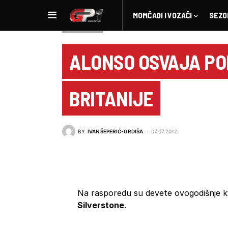
MOMČADI I VOZAČI
SEZO
NOVOSTI F1
ALONSO OSVAJA POL
BRITANIJE
BY
IVAN ŠEPERIĆ-GRDIŠA
07.07.2012.
Na rasporedu su devete ovogodišnje kv
Silverstone
.