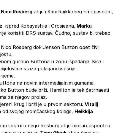
i
Nico Rosberg
ali je i Kimi Raikkonen na opasnom,
z
, ispred Kobayashija i Grosjeana.
Marku
ije koristiti DRS sustav. Čudno, sustav bi trebao
azi Nico Rosberg dok Jenson Button opet živi
jestu.
nom gurnuo Buttona u zonu ispadanja. Kiša i
 dijelovima staza polagano isušuje.
rijeme.
Buttona na novim intermedijalnim gumama.
ako Button bude brži. Hamilton je tek četrnaesti
ema za njegov prolaz.
jereni krug i brži je u prvom sektoru.
Vitalij
iran od svojeg momčadskog kolege,
Heikkija
om sektoru nego Rosberg ali je morao usporiti u
 ravnini izvrtio se
Timo Glock
zbog čega su