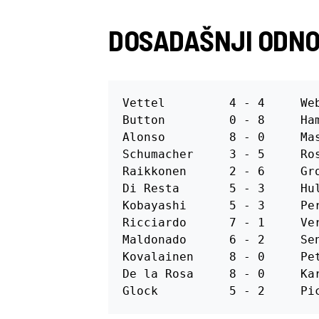
DOSADAŠNJI ODNOS
Vettel         4 - 4     Web
Button         0 - 8     Ham
Alonso         8 - 0     Mas
Schumacher     3 - 5     Ros
Raikkonen      2 - 6     Gro
Di Resta       5 - 3     Hul
Kobayashi      5 - 3     Per
Ricciardo      7 - 1     Ver
Maldonado      6 - 2     Sen
Kovalainen     8 - 0     Pet
De la Rosa     8 - 0     Kar
Glock          5 - 2     Pi