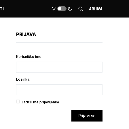
TI
ARHIVA
PRIJAVA
Korisničko ime:
Lozinka:
Zadrži me prijavljenim
Prijavi se