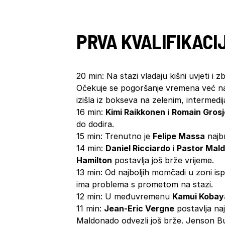
PRVA KVALIFIKACI
20 min: Na stazi vladaju kišni uvjeti i 
Očekuje se pogoršanje vremena već na
izišla iz bokseva na zelenim, intermed
16 min:
Kimi Raikkonen
i
Romain Gros
do dodira.
15 min: Trenutno je
Felipe Massa
najbr
14 min:
Daniel Ricciardo
i
Pastor Mal
Hamilton
postavlja još brže vrijeme.
13 min: Od najboljih momčadi u zoni is
ima problema s prometom na stazi.
12 min: U međuvremenu
Kamui Kobay
11 min:
Jean-Eric Vergne
postavlja naj
Maldonado odvezli još brže. Jenson B