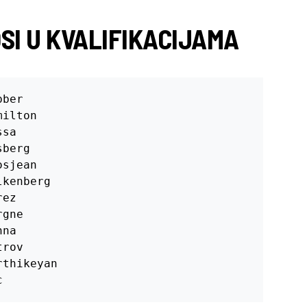
I U KVALIFIKACIJAMA
ber

ilton

sa

berg

sjean

kenberg

ez

gne

na

rov

thikeyan

c