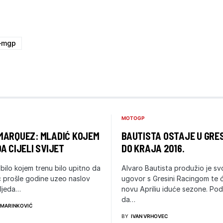
e-mgp
MOTOGP
MARQUEZ: MLADIĆ KOJEM
BAUTISTA OSTAJE U GRES
A CIJELI SVIJET
DO KRAJA 2016.
 bilo kojem trenu bilo upitno da
Alvaro Bautista produžio je sv
rc prošle godine uzeo naslov
ugovor s Gresini Racingom te ć
ljeda…
novu Apriliu iduće sezone. Pod
da…
 MARINKOVIĆ
BY
IVAN VRHOVEC