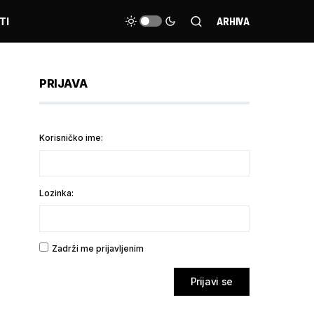
TI
ARHIVA
PRIJAVA
Korisničko ime:
Lozinka:
Zadrži me prijavljenim
Prijavi se