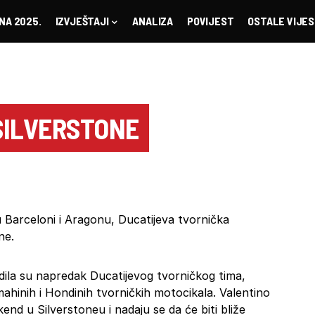
NA 2025.
IZVJEŠTAJI
ANALIZA
POVIJEST
OSTALE VIJES
SILVERSTONE
u Barceloni i Aragonu, Ducatijeva tvornička
ne.
dila su napredak Ducatijevog tvorničkog tima,
mahinih i Hondinih tvorničkih motocikala. Valentino
nd u Silverstoneu i nadaju se da će biti bliže