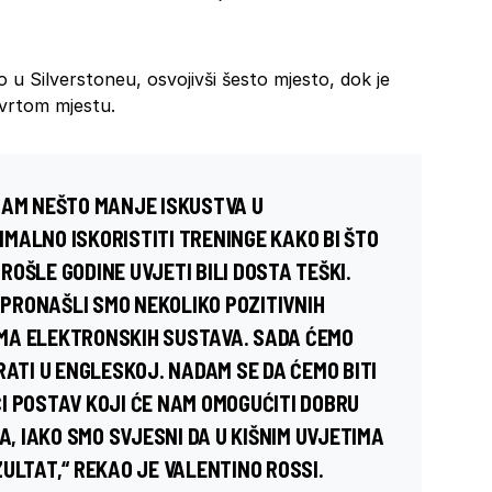
o u Silverstoneu, osvojivši šesto mjesto, dok je
vrtom mjestu.
MAM NEŠTO MANJE ISKUSTVA U
MALNO ISKORISTITI TRENINGE KAKO BI ŠTO
OŠLE GODINE UVJETI BILI DOSTA TEŠKI.
PRONAŠLI SMO NEKOLIKO POZITIVNIH
MA ELEKTRONSKIH SUSTAVA. SADA ĆEMO
RATI U ENGLESKOJ. NADAM SE DA ĆEMO BITI
I POSTAV KOJI ĆE NAM OMOGUĆITI DOBRU
A, IAKO SMO SVJESNI DA U KIŠNIM UVJETIMA
ULTAT,“ REKAO JE VALENTINO ROSSI.