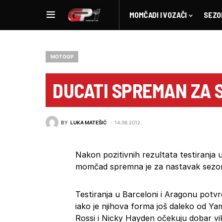
MOMČADI I VOZAČI
SEZO
MOTOGP
DUCATI SPREMAN ZA 
BY
LUKA MATEŠIĆ
14.06.2012.
Nakon pozitivnih rezultata testiranja 
momčad spremna je za nastavak sezo
Testiranja u Barceloni i Aragonu potvr
iako je njihova forma još daleko od Ya
Rossi i Nicky Hayden očekuju dobar vike