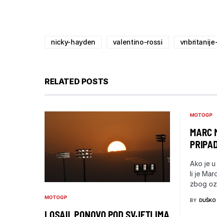
nicky-hayden
valentino-rossi
vnbritanij
RELATED POSTS
MOTOGP
MARC 
PRIPAD
Ako je u
li je Ma
zbog oz
MOTOGP
BY
DUŠKO
LOSAIL PONOVO POD SVJETLIMA