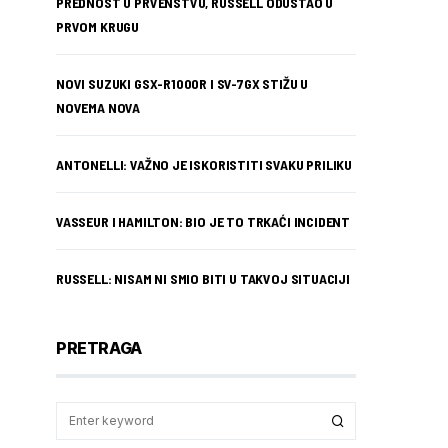
PREDNOST U PRVENSTVU, RUSSELL ODUSTAO U
PRVOM KRUGU
NOVI SUZUKI GSX-R1000R I SV-7GX STIŽU U
NOVEMA NOVA
ANTONELLI: VAŽNO JE ISKORISTITI SVAKU PRILIKU
VASSEUR I HAMILTON: BIO JE TO TRKAĆI INCIDENT
RUSSELL: NISAM NI SMIO BITI U TAKVOJ SITUACIJI
PRETRAGA