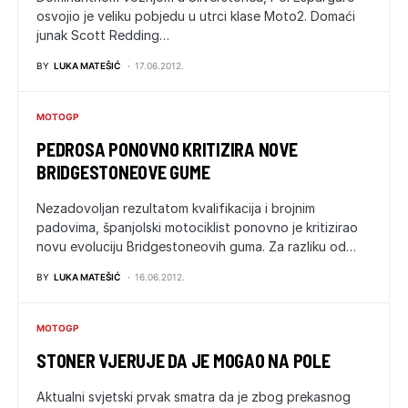
osvojio je veliku pobjedu u utrci klase Moto2. Domaći
junak Scott Redding…
BY
LUKA MATEŠIĆ
17.06.2012.
MOTOGP
PEDROSA PONOVNO KRITIZIRA NOVE
BRIDGESTONEOVE GUME
Nezadovoljan rezultatom kvalifikacija i brojnim
padovima, španjolski motociklist ponovno je kritizirao
novu evoluciju Bridgestoneovih guma. Za razliku od…
BY
LUKA MATEŠIĆ
16.06.2012.
MOTOGP
STONER VJERUJE DA JE MOGAO NA POLE
Aktualni svjetski prvak smatra da je zbog prekasnog