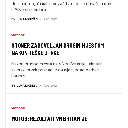
dominantno, Yamahin vozač tvrdi da je današnja utrka
u Silverstoneu bila…
BY
LUKA MATEŠIĆ
17.06.2012.
MOTOGP
STONER ZADOVOLJAN DRUGIM MJESTOM
NAKON TEŠKE UTRKE
Nakon drugog mjesta na VN V. Britanije , aktualni
svjetski prvak priznao je da nije mogao parirati
Lorenzu…
BY
LUKA MATEŠIĆ
17.06.2012.
MOTOGP
MOTO3: REZULTATI VN BRITANIJE