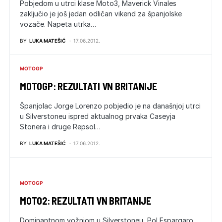
Pobjedom u utrci klase Moto3, Maverick Vinales
zaključio je još jedan odličan vikend za španjolske
vozače. Napeta utrka…
BY
LUKA MATEŠIĆ
17.06.2012.
MOTOGP
MOTOGP: REZULTATI VN BRITANIJE
Španjolac Jorge Lorenzo pobjedio je na današnjoj utrci
u Silverstoneu ispred aktualnog prvaka Caseyja
Stonera i druge Repsol…
BY
LUKA MATEŠIĆ
17.06.2012.
MOTOGP
MOTO2: REZULTATI VN BRITANIJE
Dominantnom vožnjom u Silverstoneu, Pol Espargaro