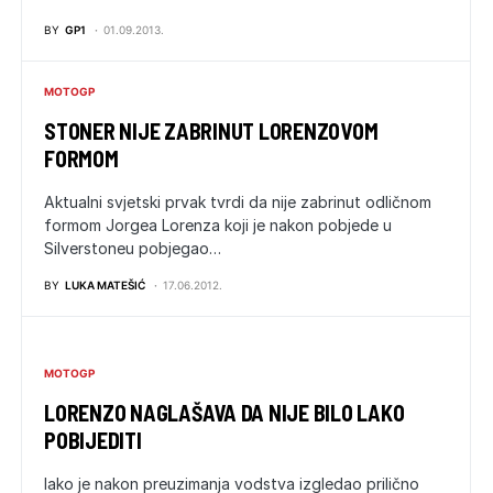
BY
GP1
01.09.2013.
MOTOGP
STONER NIJE ZABRINUT LORENZOVOM
FORMOM
Aktualni svjetski prvak tvrdi da nije zabrinut odličnom
formom Jorgea Lorenza koji je nakon pobjede u
Silverstoneu pobjegao…
BY
LUKA MATEŠIĆ
17.06.2012.
MOTOGP
LORENZO NAGLAŠAVA DA NIJE BILO LAKO
POBIJEDITI
Iako je nakon preuzimanja vodstva izgledao prilično