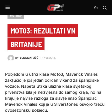
MOTOGP
MOTO3: REZULTATI VN
BRITANIJE
BY
LUKA MATEŠIĆ
17.06.2012.
Pobjedom u utrci klase Moto3, Maverick Vinales
zaključio je još jedan odličan vikend za španjolske
vozače. Napeta utrka ulazne klase svjetskog
prvenstva bila je neizvjesna do samog kraja, no na
kraju je najviše razloga za slavlje imao Španjolac
Maverick Vinales koji je u Silverstoneu osvojio treću
ovosezonsku pobjedu.