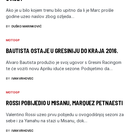
Ako je u bilo kojem trenu bilo upitno da li je Marc prošle
godine uzeo naslov zbog ozljeda…
BY
DUŠKO MARINKOVIĆ
MOTOGP
BAUTISTA OSTAJE U GRESINIJU DO KRAJA 2016.
Alvaro Bautista produžio je svoj ugovor s Gresini Racingom
te će voziti novu Apriliu iduće sezone. Podsjetimo da…
BY
IVAN VRHOVEC
MOTOGP
ROSSI POBIJEDIO U MISANU, MARQUEZ PETNAESTI
Valentino Rossi uzeo prvu pobjedu u ovogodišnjoj sezoni za
sebe i za Yamahu na stazi u Misanu, dok…
BY
IVAN VRHOVEC