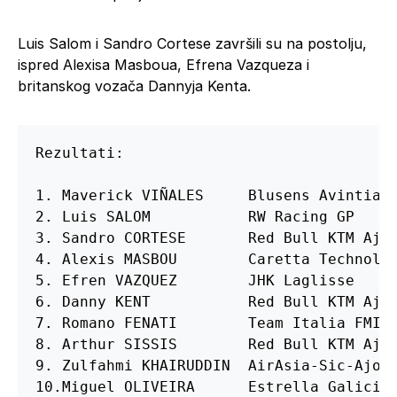
Luis Salom i Sandro Cortese završili su na postolju,
ispred Alexisa Masboua, Efrena Vazqueza i
britanskog vozača Dannyja Kenta.
Rezultati: 

1. Maverick VIÑALES	Blusens Avintia		38'55.210

2. Luis SALOM		RW Racing GP		+0.933

3. Sandro CORTESE	Red Bull KTM Ajo	+1.023

4. Alexis MASBOU	Caretta Technology	+8.100

5. Efren VAZQUEZ	JHK Laglisse		+8.414

6. Danny KENT		Red Bull KTM Ajo	+8.637

7. Romano FENATI	Team Italia FMI		+8.940

8. Arthur SISSIS	Red Bull KTM Ajo	+9.046

9. Zulfahmi KHAIRUDDIN	AirAsia-Sic-Ajo		+9.208

10.Miguel OLIVEIRA	Estrella Galicia 0,0	+15.613
