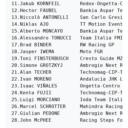
11.Jakub KORNFEIL	Redox-Ongetta-Centro 	+20.397

12.Hector FAUBEL	Bankia Aspar Team	+20.559

13.Niccolò ANTONELLI	San Carlo Gresini Moto3	+21.369

14.Niklas AJO		TT Motion Events Racing	+27.526

15.Alberto MONCAYO	Bankia Aspar Team	+27.708

16.Alessandro TONUCCI	Team Italia FMI		+28.032

17.Brad BINDER		RW Racing GP		+35.001

18.Jasper IWEMA		Moto FGR		+55.456

19.Toni FINSTERBUSCH	Cresto Guide MZ Racing	+55.559

20.Simone GROTZKYJ	Ambrogio Next Racing	+55.829

21.Alan TECHER		Technomag-CIP-TSR	+56.230

22.Ivan MORENO		Andalucia JHK Laglisse	+56.385

23.Isaac VIÑALES	Ongetta-Centro 		+1'05.383

24.Kenta FUJII		Technomag-CIP-TSR	+1'11.283

25.Luigi MORCIANO	Ioda Team Italia	+1'18.155

26.Marcel SCHROTTER	Mahindra Racing		+1 krug

27.Giulian PEDONE	Ambrogio Next Racing	+1 krug

28.John McPHEE		Racing Steps Foundation +2 kruga
