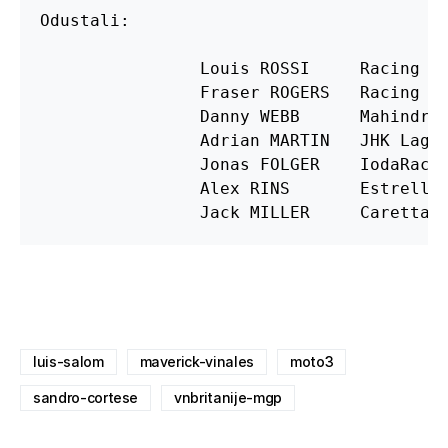
Odustali:

		Louis ROSSI	Racing Team Germany	

		Fraser ROGERS	Racing Steps Foundation 

		Danny WEBB	Mahindra Racing	Mahindra	

		Adrian MARTIN	JHK Laglisse	FTR Honda	

		Jonas FOLGER	IodaRacing Project	

		Alex RINS	Estrella Galicia 0,0	

		Jack MILLER	C
luis-salom
maverick-vinales
moto3
sandro-cortese
vnbritanije-mgp