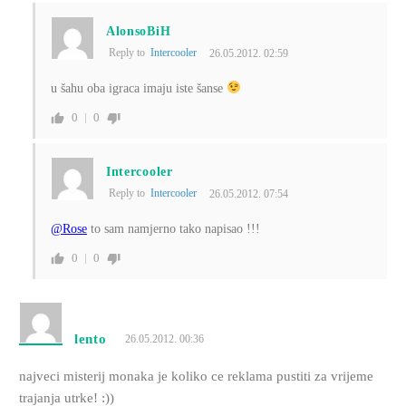
AlonsoBiH
Reply to
Intercooler
26.05.2012. 02:59
u šahu oba igraca imaju iste šanse
0
0
Intercooler
Reply to
Intercooler
26.05.2012. 07:54
@Rose
to sam namjerno tako napisao !!!
0
0
lento
26.05.2012. 00:36
najveci misterij monaka je koliko ce reklama pustiti za vrijeme
trajanja utrke! :))