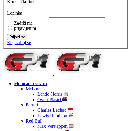
Korisničko ime:
Lozinka:
Zadrži me
prijavljenim
Prijavi se
Registriraj se
Momčadi i vozači
McLaren
Lando Norris
Oscar Piastri
Ferrari
Charles Leclerc
Lewis Hamilton
Red Bull
Max Verstappen