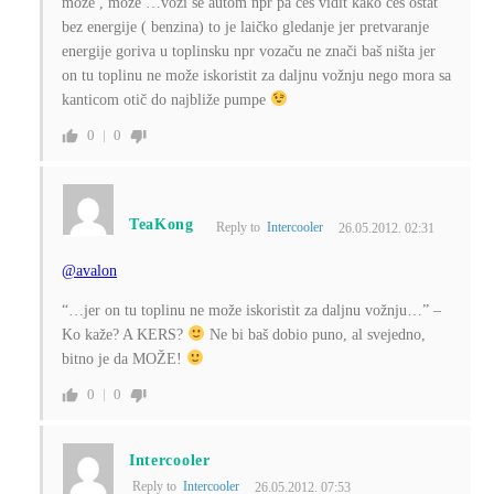
može , može …vozi se autom npr pa ćeš vidit kako ćeš ostat
bez energije ( benzina) to je laičko gledanje jer pretvaranje
energije goriva u toplinsku npr vozaču ne znači baš ništa jer
on tu toplinu ne može iskoristit za daljnu vožnju nego mora sa
kanticom otič do najbliže pumpe
0
0
TeaKong
Reply to
Intercooler
26.05.2012. 02:31
@avalon
“…jer on tu toplinu ne može iskoristit za daljnu vožnju…” –
Ko kaže? A KERS?
Ne bi baš dobio puno, al svejedno,
bitno je da MOŽE!
0
0
Intercooler
Reply to
Intercooler
26.05.2012. 07:53