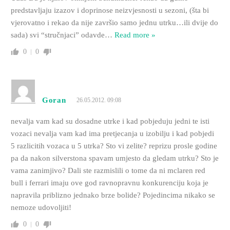
predstavljaju izazov i doprinose neizvjesnosti u sezoni, (šta bi
vjerovatno i rekao da nije završio samo jednu utrku…ili dvije do
sada) svi “stručnjaci” odavde
…
Read more »
0
0
Goran
26.05.2012. 09:08
nevalja vam kad su dosadne utrke i kad pobjeduju jedni te isti
vozaci nevalja vam kad ima pretjecanja u izobilju i kad pobjedi
5 razlicitih vozaca u 5 utrka? Sto vi zelite? reprizu prosle godine
pa da nakon silverstona spavam umjesto da gledam utrku? Sto je
vama zanimjivo? Dali ste razmislili o tome da ni mclaren red
bull i ferrari imaju ove god ravnopravnu konkurenciju koja je
napravila priblizno jednako brze bolide? Pojedincima nikako se
nemoze udovoljiti!
0
0