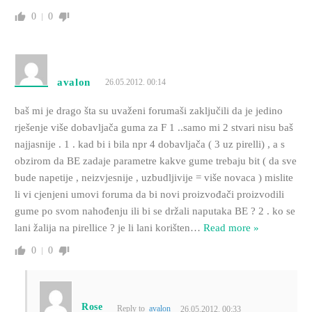
0
0
avalon
26.05.2012. 00:14
baš mi je drago šta su uvaženi forumaši zaključili da je jedino
rješenje više dobavljača guma za F 1 ..samo mi 2 stvari nisu baš
najjasnije . 1 . kad bi i bila npr 4 dobavljača ( 3 uz pirelli) , a s
obzirom da BE zadaje parametre kakve gume trebaju bit ( da sve
bude napetije , neizvjesnije , uzbudljivije = više novaca ) mislite
li vi cjenjeni umovi foruma da bi novi proizvođači proizvodili
gume po svom nahođenju ili bi se držali naputaka BE ? 2 . ko se
lani žalija na pirellice ? je li lani korišten
…
Read more »
0
0
Rose
Reply to
avalon
26.05.2012. 00:33