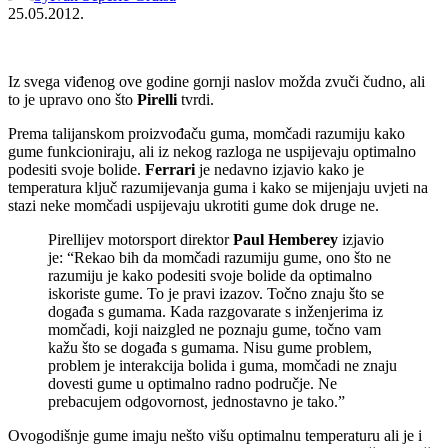
25.05.2012.
Iz svega viđenog ove godine gornji naslov možda zvuči čudno, ali
to je upravo ono što
Pirelli
tvrdi.
Prema talijanskom proizvođaču guma, momčadi razumiju kako
gume funkcioniraju, ali iz nekog razloga ne uspijevaju optimalno
podesiti svoje bolide.
Ferrari
je nedavno izjavio kako je
temperatura ključ razumijevanja guma i kako se mijenjaju uvjeti na
stazi neke momčadi uspijevaju ukrotiti gume dok druge ne.
Pirellijev motorsport direktor
Paul Hemberey
izjavio
je: “Rekao bih da momčadi razumiju gume, ono što ne
razumiju je kako podesiti svoje bolide da optimalno
iskoriste gume. To je pravi izazov. Točno znaju što se
događa s gumama. Kada razgovarate s inženjerima iz
momčadi, koji naizgled ne poznaju gume, točno vam
kažu što se događa s gumama. Nisu gume problem,
problem je interakcija bolida i guma, momčadi ne znaju
dovesti gume u optimalno radno područje. Ne
prebacujem odgovornost, jednostavno je tako.”
Ovogodišnje gume imaju nešto višu optimalnu temperaturu ali je i