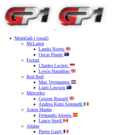
Momčadi i vozači
McLaren
Lando Norris
Oscar Piastri
Ferrari
Charles Leclerc
Lewis Hamilton
Red Bull
Max Verstappen
Liam Lawson
Mercedes
George Russell
Andrea Kimi Antonelli
Aston Martin
Fernando Alonso
Lance Stroll
Alpine
Pierre Gasly