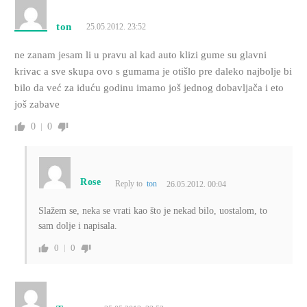
ton
25.05.2012. 23:52
ne zanam jesam li u pravu al kad auto klizi gume su glavni
krivac a sve skupa ovo s gumama je otišlo pre daleko najbolje bi
bilo da već za iduću godinu imamo još jednog dobavljača i eto
još zabave
0
0
Rose
Reply to
ton
26.05.2012. 00:04
Slažem se, neka se vrati kao što je nekad bilo, uostalom, to
sam dolje i napisala.
0
0