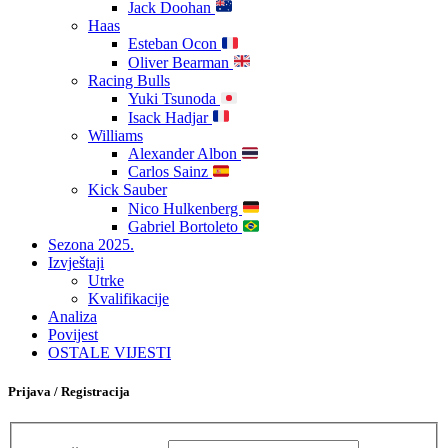
Jack Doohan
Haas
Esteban Ocon
Oliver Bearman
Racing Bulls
Yuki Tsunoda
Isack Hadjar
Williams
Alexander Albon
Carlos Sainz
Kick Sauber
Nico Hulkenberg
Gabriel Bortoleto
Sezona 2025.
Izvještaji
Utrke
Kvalifikacije
Analiza
Povijest
OSTALE VIJESTI
Prijava / Registracija