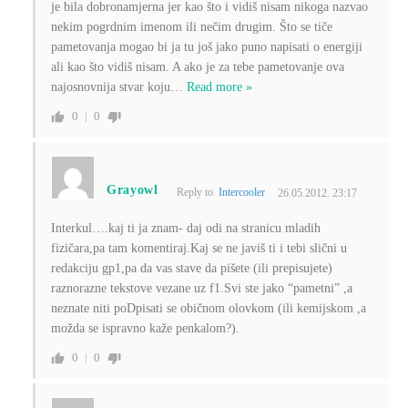
je bila dobronamjerna jer kao što i vidiš nisam nikoga nazvao
nekim pogrdnim imenom ili nečim drugim. Što se tiče
pametovanja mogao bi ja tu još jako puno napisati o energiji
ali kao što vidiš nisam. A ako je za tebe pametovanje ova
najosnovnija stvar koju
…
Read more »
0
0
Grayowl
Reply to
Intercooler
26.05.2012. 23:17
Interkul….kaj ti ja znam- daj odi na stranicu mladih
fizičara,pa tam komentiraj.Kaj se ne javiš ti i tebi slični u
redakciju gp1,pa da vas stave da pišete (ili prepisujete)
raznorazne tekstove vezane uz f1.Svi ste jako “pametni” ,a
neznate niti poDpisati se običnom olovkom (ili kemijskom ,a
možda se ispravno kaže penkalom?).
0
0