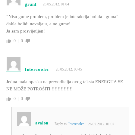
grunf
26.05.2012. 01:04
“Nisu gume problem, problem je interakcija bolida i guma” –
dakle bolidi nevaljaju, a ne gume!
Ja sam prosvijetljen!
0
0
Intercooler
26.05.2012. 00:45
Jedna mala opaska na prevoditelja ovog teksta ENERGIJA SE
NE MOŽE POTROŠITI !!!!!!!!!!!!!!
0
0
avalon
Reply to
Intercooler
26.05.2012. 01:07