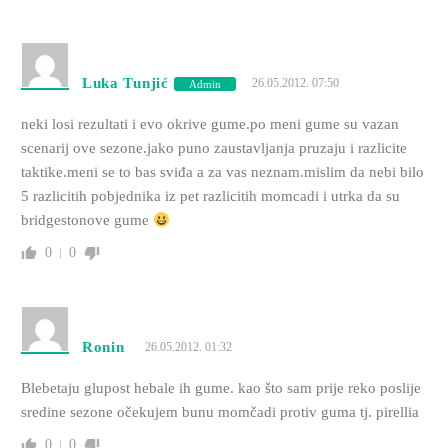
Luka Tunjić
26.05.2012. 07:50
Admin
neki losi rezultati i evo okrive gume.po meni gume su vazan
scenarij ove sezone.jako puno zaustavljanja pruzaju i razlicite
taktike.meni se to bas sviđa a za vas neznam.mislim da nebi bilo
5 razlicitih pobjednika iz pet razlicitih momcadi i utrka da su
bridgestonove gume
0
0
Ronin
26.05.2012. 01:32
Blebetaju glupost hebale ih gume. kao što sam prije reko poslije
sredine sezone očekujem bunu momčadi protiv guma tj. pirellia
0
0