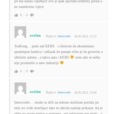
jel bas nuzno cipidlacit ovo je ipak sportski/celebrity portal a
ne znanstveno vijece
0
0
avalon
Reply to
Intercooler
26.05.2012. 11:25
TeaKong… pusti sad KERS . s obzirom da ukomentaru
spominjem kanticu i odlazak do pumpe očito je da govorim o
običnim autima , a takva auta i KERS
osim ako se nešto
nije prominilo u auto industriji
0
0
avalon
Reply to
Intercooler
26.05.2012. 12:04
Intercooler… struke se drži na nekom stručnom portalu jer
nisu svi ovde stručnjaci iako se takvim nastoje prikazat..šta je
očito na ovom topicu o gumama . svi uglavnom sve znaju , a