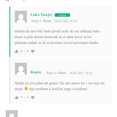
Luka Tunjić
Admin
Reply to
Ronin
26.05.2012. 07:52
mislim da nece biti bune.pirelli nudi ali oni odbijaju neke
stvari.u pola smisla momcadi su si same krive sa los
plasman.nadam se da si procitao ova tri povezana clanka.
0
0
Ronin
Reply to
Ronin
26.05.2012. 10:33
Nudili im još jedan set guma? Da isto smeće ko i ove kaj već
imaju
nije problem u količini nego u kvaliteti.
0
0