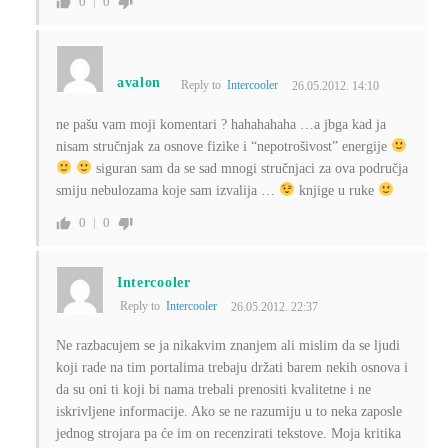
0
0
avalon
Reply to
Intercooler
26.05.2012. 14:10
ne pašu vam moji komentari ? hahahahaha …a jbga kad ja
nisam stručnjak za osnove fizike i “nepotrošivost” energije
siguran sam da se sad mnogi stručnjaci za ova područja
smiju nebulozama koje sam izvalija …
knjige u ruke
0
0
Intercooler
Reply to
Intercooler
26.05.2012. 22:37
Ne razbacujem se ja nikakvim znanjem ali mislim da se ljudi
koji rade na tim portalima trebaju držati barem nekih osnova i
da su oni ti koji bi nama trebali prenositi kvalitetne i ne
iskrivljene informacije. Ako se ne razumiju u to neka zaposle
jednog strojara pa će im on recenzirati tekstove. Moja kritika