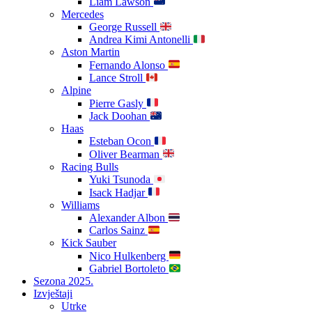
Liam Lawson
Mercedes
George Russell
Andrea Kimi Antonelli
Aston Martin
Fernando Alonso
Lance Stroll
Alpine
Pierre Gasly
Jack Doohan
Haas
Esteban Ocon
Oliver Bearman
Racing Bulls
Yuki Tsunoda
Isack Hadjar
Williams
Alexander Albon
Carlos Sainz
Kick Sauber
Nico Hulkenberg
Gabriel Bortoleto
Sezona 2025.
Izvještaji
Utrke