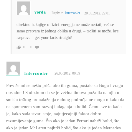
vorda
Reply to
Intercooler
29.05.2012. 22:01
direktno iz knjige o fizici: energija ne može nestati, već se
samo pretvara iz jednog oblika u drugi. – trošiti se može. kraj
rasprave – get your facts straight!
0
0
Intercooler
26.05.2012. 00:39
Previše mi se nešto priča oko tih guma, postale su Bogu i vragu
dosadne ! S obzirom da se je većina timova požalila na njih u
smislu teškog pronalaženja radnog područja ne mogu nikako da
ne spomenem sam razvoj i ulaganja u bolid. Čemu sve to kada
je, kako sada stvari stoje, najutjecajniji faktor dobro
razumijevanje guma. Što ako je jedan Ferrari nabrži bolid, što
ako je jedan McLaren najbrži bolid, što ako je jedan Mercedes