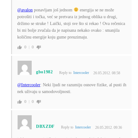
@avalon
ponavljam još jednom
energija se ne može
potrošiti i točka, već se pretvara iz jednog oblika u drugi,
držimo se struke ! Laički, stoji sve što si rekao ! Ova rečenica
bi mi bolje zvučala da je napisana nekako ovako : smanjila
količinu energije koju gume preuzimaju.
0
0
gbo1982
Reply to
Intercooler
26.05.2012. 08:58
@Intercooler
: Neki ljudi ne razumiju osnove fizike, al pusti ih
nek uživaju u samodovoljnosti.
0
0
DBXZDF
Reply to
Intercooler
26.05.2012. 09:36