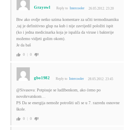
Grayowl
Reply to
Intercooler
26.05.2012. 23:20
Btw ako ovdje netko uzima komentare za učiti termodinamiku
,taj je definitivno glup na kub i nije zavrijedil položiti ispit
(ko i jedna medicinarka koja je ispalila da viruse i bakterije
možemo vidjeti golim okom).
Je da baš
0
0
gbo1982
Reply to
Intercooler
28.05.2012. 23:45
@Sivasova: Potpisuje se ludžbenkom, ako ćemo po
novohrvatskom…
PS Da se energija nemože potrošiti uči se u 7. razredu osnovne
škole.
0
0