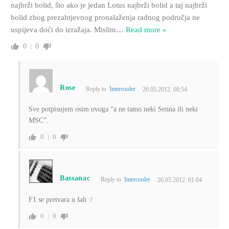
najbrži bolid, što ako je jedan Lotus najbrži bolid a taj najbrži
bolid zbog prezahtjevnog pronalaženja radnog područja ne
uspijeva doći do izražaja. Mislim
…
Read more »
0
0
Rose
Reply to
Intercooler
26.05.2012. 00:54
Sve potpisujem osim ovoga “a ne tamo neki Senna ili neki
MSC”.
0
0
Bassanac
Reply to
Intercooler
26.05.2012. 01:04
F1 se pretvara u šah :/
0
0