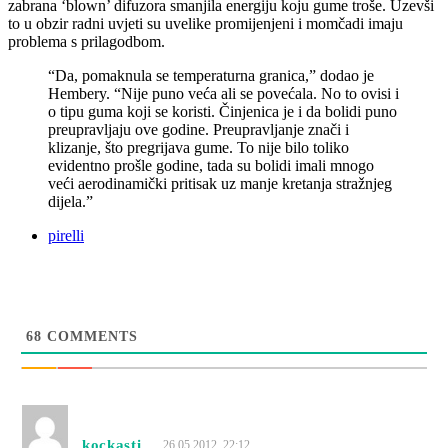
zabrana ‘blown’ difuzora smanjila energiju koju gume troše. Uzevši
to u obzir radni uvjeti su uvelike promijenjeni i momčadi imaju
problema s prilagodbom.
“Da, pomaknula se temperaturna granica,” dodao je
Hembery. “Nije puno veća ali se povećala. No to ovisi i
o tipu guma koji se koristi. Činjenica je i da bolidi puno
preupravljaju ove godine. Preupravljanje znači i
klizanje, što pregrijava gume. To nije bilo toliko
evidentno prošle godine, tada su bolidi imali mnogo
veći aerodinamički pritisak uz manje kretanja stražnjeg
dijela.”
pirelli
68
COMMENTS
kockasti
26.05.2012. 22:12