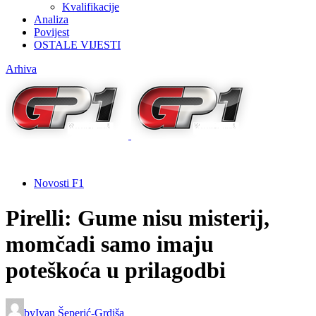
Kvalifikacije
Analiza
Povijest
OSTALE VIJESTI
Arhiva
Novosti F1
Pirelli: Gume nisu misterij,
momčadi samo imaju
poteškoća u prilagodbi
by
Ivan Šeperić-Grdiša