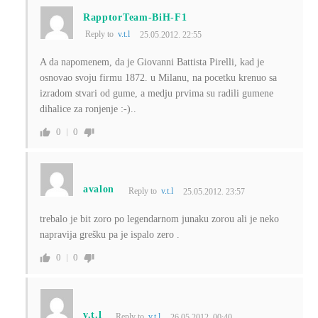
RapptorTeam-BiH-F1
Reply to
v.t.l
25.05.2012. 22:55
A da napomenem, da je Giovanni Battista Pirelli, kad je
osnovao svoju firmu 1872. u Milanu, na pocetku krenuo sa
izradom stvari od gume, a medju prvima su radili gumene
dihalice za ronjenje :-)..
0
0
avalon
Reply to
v.t.l
25.05.2012. 23:57
trebalo je bit zoro po legendarnom junaku zorou ali je neko
napravija grešku pa je ispalo zero .
0
0
v.t.l
Reply to
v.t.l
26.05.2012. 00:40