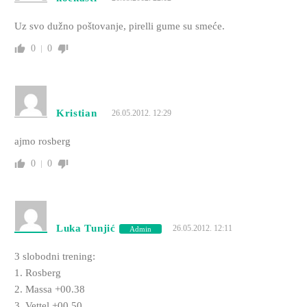
Uz svo dužno poštovanje, pirelli gume su smeće.
0
0
Kristian
26.05.2012. 12:29
ajmo rosberg
0
0
Luka Tunjić
26.05.2012. 12:11
Admin
3 slobodni trening:
1. Rosberg
2. Massa +00.38
3. Vettel +00.50