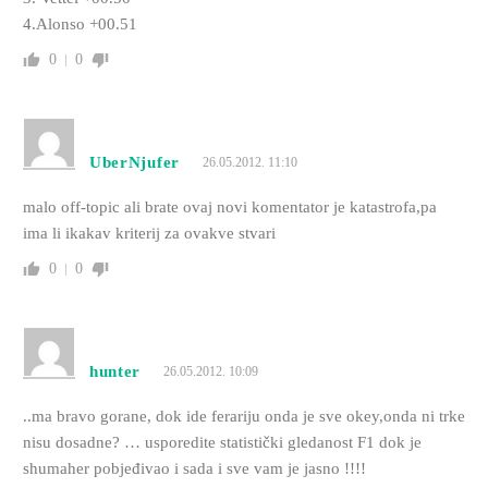
4.Alonso +00.51
0
0
UberNjufer
26.05.2012. 11:10
malo off-topic ali brate ovaj novi komentator je katastrofa,pa
ima li ikakav kriterij za ovakve stvari
0
0
hunter
26.05.2012. 10:09
..ma bravo gorane, dok ide ferariju onda je sve okey,onda ni trke
nisu dosadne? … usporedite statistički gledanost F1 dok je
shumaher pobjeđivao i sada i sve vam je jasno !!!!