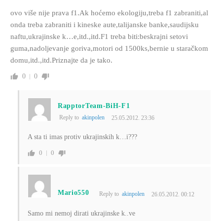
ovo više nije prava f1.Ak hoćemo ekologiju,treba f1 zabraniti,al
onda treba zabraniti i kineske aute,talijanske banke,saudijsku
naftu,ukrajinske k…e,itd.,itd.F1 treba biti:beskrajni setovi
guma,nadoljevanje goriva,motori od 1500ks,bernie u staračkom
domu,itd.,itd.Priznajte da je tako.
0
0
RapptorTeam-BiH-F1
Reply to
akinpolen
25.05.2012. 23:36
A sta ti imas protiv ukrajinskih k…i???
0
0
Mario550
Reply to
akinpolen
26.05.2012. 00:12
Samo mi nemoj dirati ukrajinske k..ve