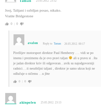
Taman
25.05.2012. 23:52
Jooj, Talijani i ozbiljan posao, nikako.
Vratite Bridgestone
0
0
avalon
Reply to
Taman
26.05.2012. 00:17
Pirellijev motorsport direktor Paul Hemberey …. vidi se po
imenu i prezimenu da je ovo pravi taljan
ali u pravu si ..šta
je jadan direktor kriv ili odgovoran…uvik su najodgovorniji
radnici….ti neozbiljni taljani , direktor je samo ukras koji ne
odlučuje o ničemu …u jbte
0
0
akinpolen
25.05.2012. 23:13