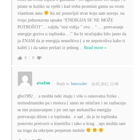
pitam se koliko su vješti i kad treba prominit gumu na svom
vlastitom autu
šta mi ponavljaš stvar koju sam naveja. na
tvoju jednostavnu opsaku “ENERGIJA SE NE MOŽE
POTROŠITI” …valjda “nisi vidija ” ovo .. “…..pretvaranje
energije goriva u toplinsku….” šta bi stručnjaku bilo jasno da
ja ZNAM da je energija neuništiva ( a ne nepotrošiva kako ti
kažeš ) i da samo prelazi iz jednog
…
Read more »
0
0
avalon
Reply to
Intercooler
26.05.2012. 12:08
gbo1982… a možda neki znaju i više o osnovama fizike ,
termodinamike pa i motora ( samo ne sitničare i ne razbacuju
se tim poznavanjem ) jer oni npr mehaničku energiju
pretvaraju dilom i u toplinsku . e sad , da je tu toplinsku
ponovno pretvorit u kinetičku i tako u krug…ups možda sam
na tragu da otkrijem perpetum mobile