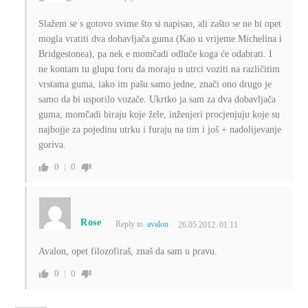
Slažem se s gotovo svime što si napisao, ali zašto se ne bi opet
mogla vratiti dva dobavljača guma (Kao u vrijeme Michelina i
Bridgestonea), pa nek e momčadi odluče koga će odabrati. I
ne kontam tu glupu foru da moraju u utrci voziti na različitim
vrstama guma, iako im pašu samo jedne, znači ono drugo je
samo da bi usporilo vozače. Ukrtko ja sam za dva dobavljača
guma, momčadi biraju koje žele, inženjeri procjenjuju koje su
najbojje za pojedinu utrku i furaju na tim i još + nadolijevanje
goriva.
0
0
Rose
Reply to
avalon
26.05.2012. 01:11
Avalon, opet filozofiraš, znaš da sam u pravu.
0
0