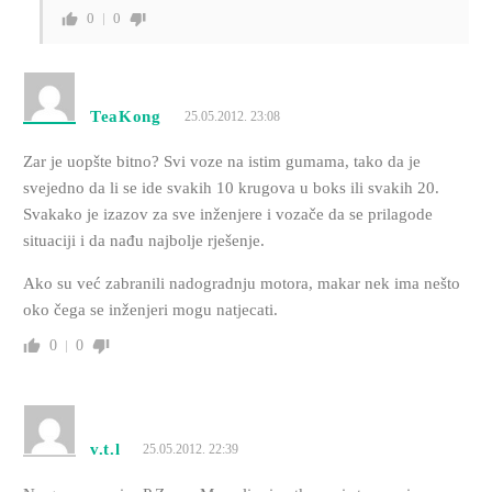
0
0
TeaKong
25.05.2012. 23:08
Zar je uopšte bitno? Svi voze na istim gumama, tako da je
svejedno da li se ide svakih 10 krugova u boks ili svakih 20.
Svakako je izazov za sve inženjere i vozače da se prilagode
situaciji i da nađu najbolje rješenje.
Ako su već zabranili nadogradnju motora, makar nek ima nešto
oko čega se inženjeri mogu natjecati.
0
0
v.t.l
25.05.2012. 22:39