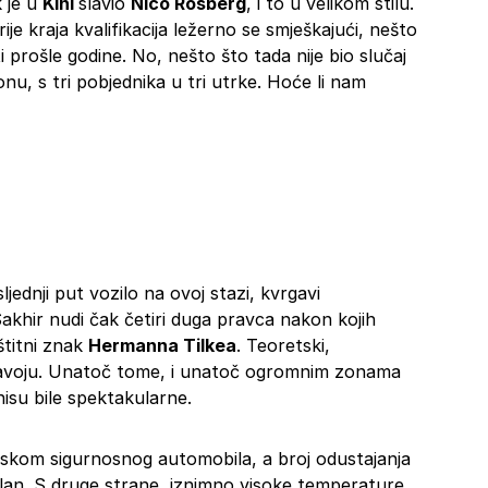
k je u
Kini
slavio
Nico Rosberg
, i to u velikom stilu.
rije kraja kvalifikacija ležerno se smješkajući, nešto
i prošle godine. No, nešto što tada nije bio slučaj
u, s tri pobjednika u tri utrke. Hoće li nam
jednji put vozilo na ovoj stazi, kvrgavi
akhir nudi čak četiri duga pravca nakon kojih
štitni znak
Hermanna Tilkea
. Teoretski,
. zavoju. Unatoč tome, i unatoč ogromnim zonama
nisu bile spektakularne.
laskom sigurnosnog automobila, a broj odustajanja
lan. S druge strane, iznimno visoke temperature