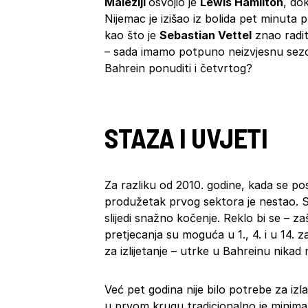
Maleziji
osvojio je
Lewis Hamilton
, do
Nijemac je izišao iz bolida pet minuta p
kao što je
Sebastian Vettel
znao radit
– sada imamo potpuno neizvjesnu sezon
Bahrein ponuditi i četvrtog?
STAZA I UVJETI
Za razliku od 2010. godine, kada se posl
produžetak prvog sektora je nestao. S
slijedi snažno kočenje. Reklo bi se – za
pretjecanja su moguća u 1., 4. i u 14
za izlijetanje – utrke u Bahreinu nikad 
Već pet godina nije bilo potrebe za iz
u prvom krugu tradicionalno je minima