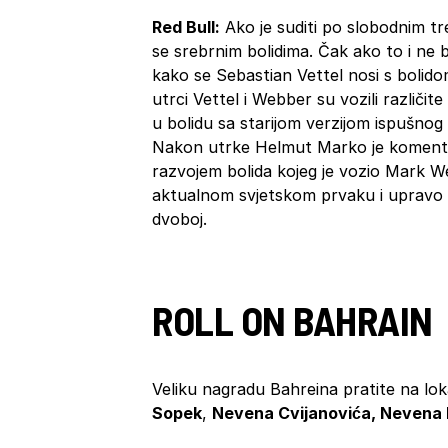
Red Bull:
Ako je suditi po slobodnim tr
se srebrnim bolidima. Čak ako to i ne b
kako se Sebastian Vettel nosi s bolido
utrci Vettel i Webber su vozili različit
u bolidu sa starijom verzijom ispušnog
Nakon utrke Helmut Marko je komentir
razvojem bolida kojeg je vozio Mark We
aktualnom svjetskom prvaku i upravo z
dvoboj.
ROLL ON BAHRAIN
Veliku nagradu Bahreina pratite na lok
Sopek
,
Nevena Cvijanovića, Nevena