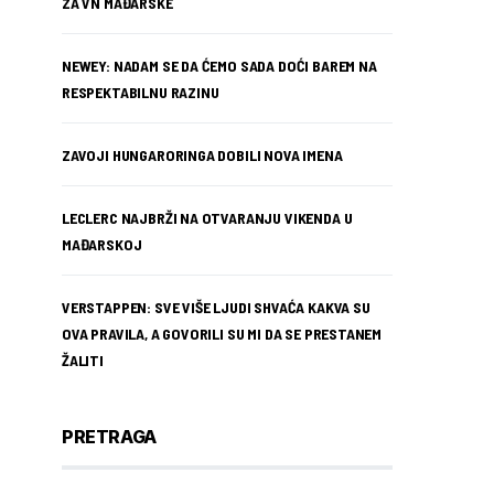
ZA VN MAĐARSKE
NEWEY: NADAM SE DA ĆEMO SADA DOĆI BAREM NA
RESPEKTABILNU RAZINU
ZAVOJI HUNGARORINGA DOBILI NOVA IMENA
LECLERC NAJBRŽI NA OTVARANJU VIKENDA U
MAĐARSKOJ
VERSTAPPEN: SVE VIŠE LJUDI SHVAĆA KAKVA SU
OVA PRAVILA, A GOVORILI SU MI DA SE PRESTANEM
ŽALITI
PRETRAGA