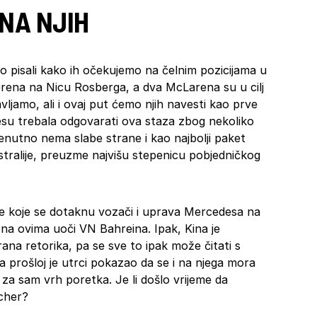
NA NJIH
pisali kako ih očekujemo na čelnim pozicijama u
perena na Nicu Rosberga, a dva McLarena su u cilj
avljamo, ali i ovaj put ćemo njih navesti kao prve
esu trebala odgovarati ova staza zbog nekoliko
renutno nema slabe strane i kao najbolji paket
stralije, preuzme najvišu stepenicu pobjedničkog
 koje se dotaknu vozači i uprava Mercedesa na
na ovima uoči VN Bahreina. Ipak, Kina je
rana retorika, pa se sve to ipak može čitati s
prošloj je utrci pokazao da se i na njega mora
 za sam vrh poretka. Je li došlo vrijeme da
cher?