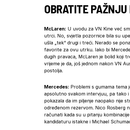
OBRATITE PAŽNJU 
McLaren:
U uvodu za VN Kine već smo 
utrci. No, svjetla pozornice bila su u
ušla „tek“ drugi i treći. Nerado se pon
favorite za ovu utrku. Iako bi Merced
dugih pravaca, McLaren je bolid koji t
vrijeme je da, još jednom nakon VN Au
postolja.
Mercedes:
Problemi s gumama tema je
apsolutno svakom intervjuu, pa tako i 
pokazala da im piljenje naopako nije st
određenom rezervom. Nico Rosberg na 
računati kada su u pitanju kombinacije
kandidaturu istakne i Michael Schuma