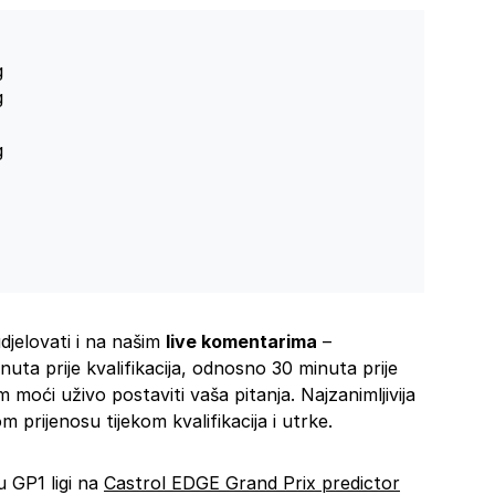




udjelovati i na našim
live komentarima
–
uta prije kvalifikacija, odnosno 30 minuta prije
oći uživo postaviti vaša pitanja. Najzanimljivija
m prijenosu tijekom kvalifikacija i utrke.
u GP1 ligi na
Castrol EDGE Grand Prix predictor