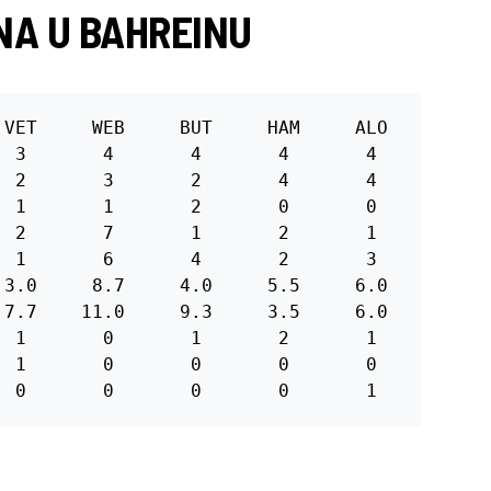
NA U BAHREINU
 VET     WEB     BUT     HAM     ALO     RAI  
  3       4       4       4       4       3   
  2       3       2       4       4       3   
  1       1       2       0       0       0   
  2       7       1       2       1       2   
  1       6       4       2       3       3   
 3.0     8.7     4.0     5.5     6.0     3.7  
 7.7    11.0     9.3     3.5     6.0     5.7  
  1       0       1       2       1       2   
  1       0       0       0       0       0   
  0       0       0       0       1       0  