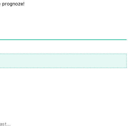
je prognoze!
 čast…