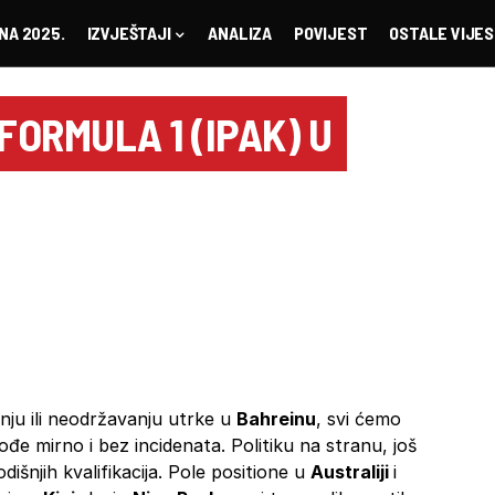
NA 2025.
IZVJEŠTAJI
ANALIZA
POVIJEST
OSTALE VIJES
FORMULA 1 (IPAK) U
nju ili neodržavanju utrke u
Bahreinu
, svi ćemo
rođe mirno i bez incidenata. Politiku na stranu, još
išnjih kvalifikacija. Pole positione u
Australiji
i