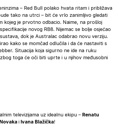
eninzima – Red Bull polako hvata ritam i približava
ude tako na utrci – bit će vrlo zanimljivo gledati
m kojeg je prvotno odbacio. Naime, na prošloj
e specifikacije novog RB8. Nijemac se bolje osjećao
 sustava, dok je Australac odabrao novu verziju.
ao kako se momčad odlučila i da će nastaviti s
bber. Situacija koja sigurno ne ide na ruku
bog toga će oči biti uprte i u njihov međusobni
alnim televizijama uz idealnu ekipu –
Renatu
 Novaka
i
Ivana Blažička
!