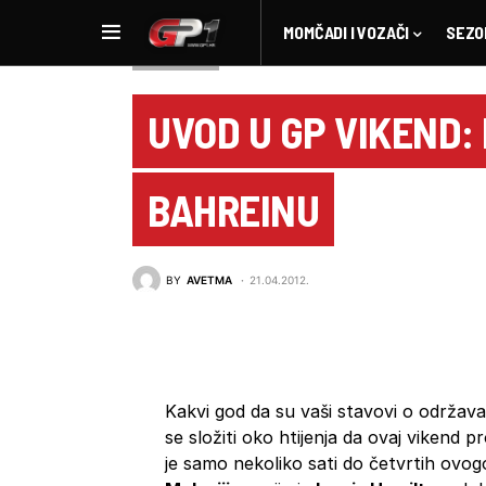
MOMČADI I VOZAČI
SEZO
NOVOSTI F1
UVOD U GP VIKEND: 
BAHREINU
BY
AVETMA
21.04.2012.
Kakvi god da su vaši stavovi o održava
se složiti oko htijenja da ovaj vikend p
je samo nekoliko sati do četvrtih ovogod