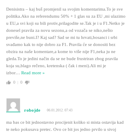
Denisistra – kaj buš promjenil sa svojim komentarima.To je sve
politika.Ako na referendumu 50% + 1 glas su za EU ,mi ulazimo
u EU,a svi koji su bili protiv,prilagodite se.Tak je i u F1.Netko je
donesel pravila za novu sezonu,a od vozača se niko,nešto
previše,ne buni.I? Kaj sad? Sad se mi tu hrvati,bosanci i srbi
svađamo kak to nije dobro za F1. Pravila će se donositi bez
obzira na naše komentare,a kome to više nije F1,neka ju ne
gleda.To je jedini način da se ne bude frustriran zbog pravila
koja su,blago rečeno, kretenska ( čak i meni).Ali mi je
izbor
…
Read more »
0
0
robojde
06.01.2012. 07:43
ma bas ce bit jednostavno procijenit koliko si mista ostavija kad
te neko pokusava pretec. Ovo ce bit jos jedno prvilo u sivoj