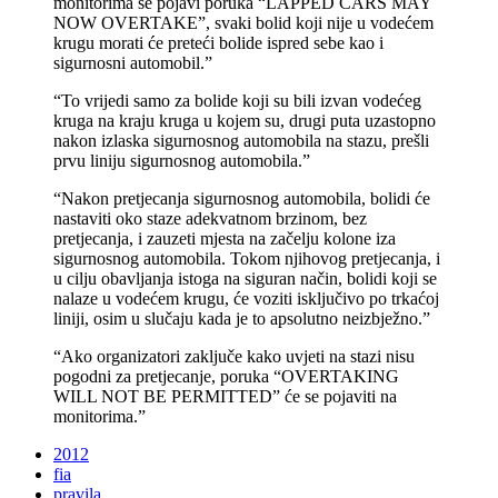
monitorima se pojavi poruka “LAPPED CARS MAY
NOW OVERTAKE”, svaki bolid koji nije u vodećem
krugu morati će preteći bolide ispred sebe kao i
sigurnosni automobil.”
“To vrijedi samo za bolide koji su bili izvan vodećeg
kruga na kraju kruga u kojem su, drugi puta uzastopno
nakon izlaska sigurnosnog automobila na stazu, prešli
prvu liniju sigurnosnog automobila.”
“Nakon pretjecanja sigurnosnog automobila, bolidi će
nastaviti oko staze adekvatnom brzinom, bez
pretjecanja, i zauzeti mjesta na začelju kolone iza
sigurnosnog automobila. Tokom njihovog pretjecanja, i
u cilju obavljanja istoga na siguran način, bolidi koji se
nalaze u vodećem krugu, će voziti isključivo po trkaćoj
liniji, osim u slučaju kada je to apsolutno neizbježno.”
“Ako organizatori zaključe kako uvjeti na stazi nisu
pogodni za pretjecanje, poruka “OVERTAKING
WILL NOT BE PERMITTED” će se pojaviti na
monitorima.”
2012
fia
pravila