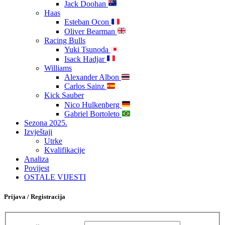
Jack Doohan
Haas
Esteban Ocon
Oliver Bearman
Racing Bulls
Yuki Tsunoda
Isack Hadjar
Williams
Alexander Albon
Carlos Sainz
Kick Sauber
Nico Hulkenberg
Gabriel Bortoleto
Sezona 2025.
Izvještaji
Utrke
Kvalifikacije
Analiza
Povijest
OSTALE VIJESTI
Prijava / Registracija