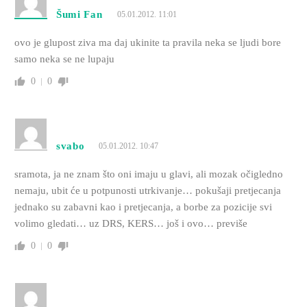
Šumi Fan
05.01.2012. 11:01
ovo je glupost ziva ma daj ukinite ta pravila neka se ljudi bore
samo neka se ne lupaju
0
0
svabo
05.01.2012. 10:47
sramota, ja ne znam što oni imaju u glavi, ali mozak očigledno
nemaju, ubit će u potpunosti utrkivanje… pokušaji pretjecanja
jednako su zabavni kao i pretjecanja, a borbe za pozicije svi
volimo gledati… uz DRS, KERS… još i ovo… previše
0
0