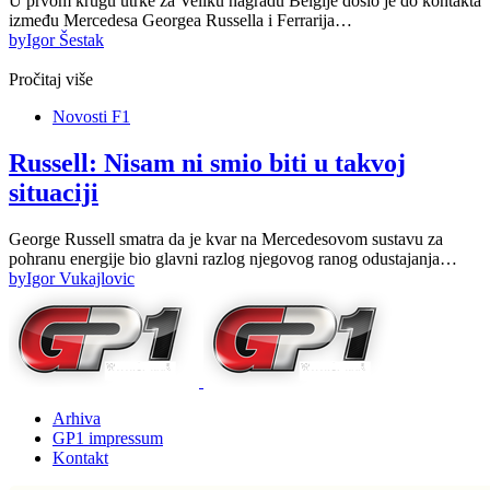
U prvom krugu utrke za Veliku nagradu Belgije došlo je do kontakta
između Mercedesa Georgea Russella i Ferrarija…
by
Igor Šestak
Pročitaj više
Novosti F1
Russell: Nisam ni smio biti u takvoj
situaciji
George Russell smatra da je kvar na Mercedesovom sustavu za
pohranu energije bio glavni razlog njegovog ranog odustajanja…
by
Igor Vukajlovic
Arhiva
GP1 impressum
Kontakt