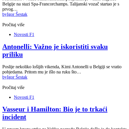
Belgije na stazi Spa-Francorchamps. Talijanski vozač startao je s
prvog…
by
Igor Šestak
Pročitaj više
Novosti F1
Antonelli: Važno je iskoristiti svaku
priliku
Poslije nekoliko lošijih vikenda, Kimi Antonelli u Belgiji se vratio
pobjedama. Pritom mu je išlo na ruku što…
by
Igor Šestak
Pročitaj više
Novosti F1
Vasseur i Hamilton: Bio je to trkaći
incident