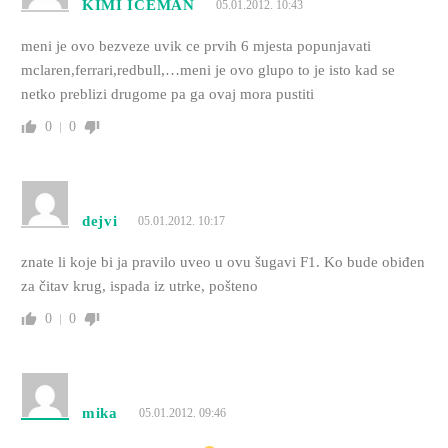
KIMI ICEMAN
05.01.2012. 10:43
meni je ovo bezveze uvik ce prvih 6 mjesta popunjavati
mclaren,ferrari,redbull,…meni je ovo glupo to je isto kad se
netko preblizi drugome pa ga ovaj mora pustiti
0
0
dejvi
05.01.2012. 10:17
znate li koje bi ja pravilo uveo u ovu šugavi F1. Ko bude obiđen
za čitav krug, ispada iz utrke, pošteno
0
0
mika
05.01.2012. 09:46