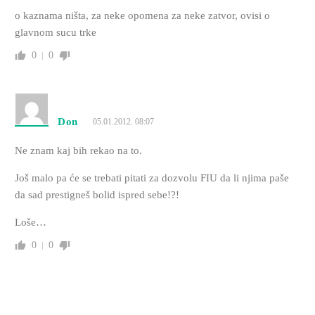
o kaznama ništa, za neke opomena za neke zatvor, ovisi o
glavnom sucu trke
0
0
Don
05.01.2012. 08:07
Ne znam kaj bih rekao na to.
Još malo pa će se trebati pitati za dozvolu FIU da li njima paše
da sad prestigneš bolid ispred sebe!?!
Loše…
0
0