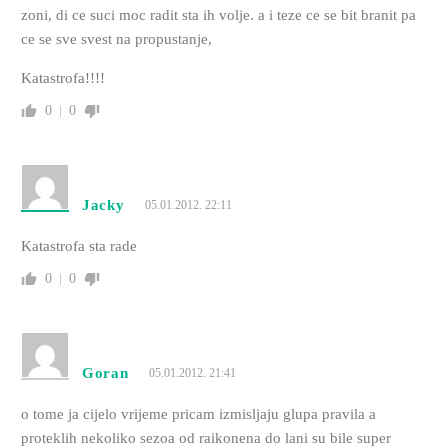
zoni, di ce suci moc radit sta ih volje. a i teze ce se bit branit pa
ce se sve svest na propustanje,
Katastrofa!!!!
0
0
Jacky
05.01.2012. 22:11
Katastrofa sta rade
0
0
Goran
05.01.2012. 21:41
o tome ja cijelo vrijeme pricam izmisljaju glupa pravila a
proteklih nekoliko sezoa od raikonena do lani su bile super