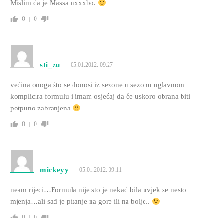
Mislim da je Massa nxxxbo.
0
0
sti_zu
05.01.2012. 09:27
većina onoga što se donosi iz sezone u sezonu uglavnom
komplicira formulu i imam osjećaj da će uskoro obrana biti
potpuno zabranjena
0
0
mickeyy
05.01.2012. 09:11
neam rijeci…Formula nije sto je nekad bila uvjek se nesto
mjenja…ali sad je pitanje na gore ili na bolje..
0
0