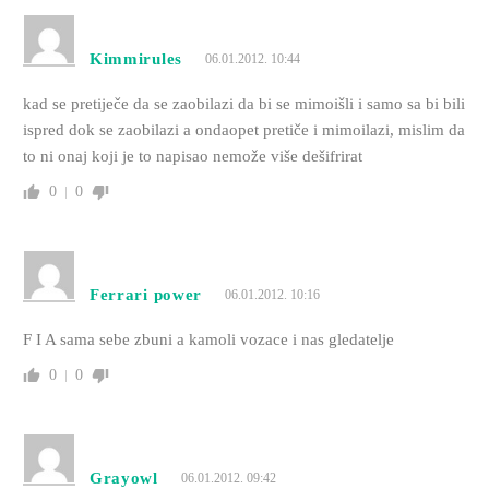
Kimmirules
06.01.2012. 10:44
kad se pretiječe da se zaobilazi da bi se mimoišli i samo sa bi bili
ispred dok se zaobilazi a ondaopet pretiče i mimoilazi, mislim da
to ni onaj koji je to napisao nemože više dešifrirat
0
0
Ferrari power
06.01.2012. 10:16
F I A sama sebe zbuni a kamoli vozace i nas gledatelje
0
0
Grayowl
06.01.2012. 09:42