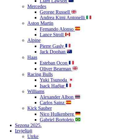
Liam Lawson
Mercedes
George Russell
Andrea Kimi Antonelli
Aston Martin
Fernando Alonso
Lance Stroll
Alpine
Pierre Gasly
Jack Doohan
Haas
Esteban Ocon
Oliver Bearman
Racing Bulls
Yuki Tsunoda
Isack Hadjar
Williams
Alexander Albon
Carlos Sainz
Kick Sauber
Nico Hulkenberg
Gabriel Bortoleto
Sezona 2025.
Izvještaji
Utrke