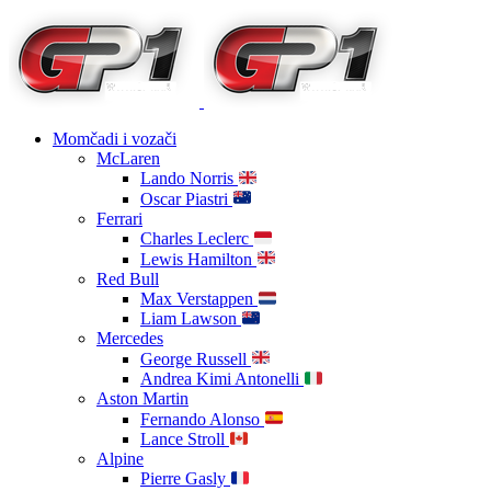
Momčadi i vozači
McLaren
Lando Norris
Oscar Piastri
Ferrari
Charles Leclerc
Lewis Hamilton
Red Bull
Max Verstappen
Liam Lawson
Mercedes
George Russell
Andrea Kimi Antonelli
Aston Martin
Fernando Alonso
Lance Stroll
Alpine
Pierre Gasly