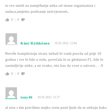
to sve smrdi na namještanje utrka od strane organizatora i
sudaca,umjetno podizanje neizvjesnosti..
0
0
Kimi Räikkönen
05.01.2012. 12:04
Previše kompliciraju stvari, trebali bi vratit pravila od prije 10
godina i sve bi bilo u redu, povećala bi se gledanost F1, bile bi
zanimljivije utrke, a ne ovako, isto kao da voze u zatvoru.. . :S
0
0
tony46
05.01.2012. 11:37
al seru s tim pravilima majko sveta pusti ljude da se utrkuju kako