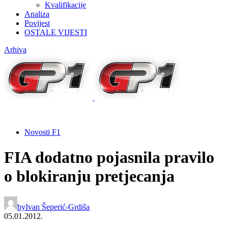
Kvalifikacije
Analiza
Povijest
OSTALE VIJESTI
Arhiva
Novosti F1
FIA dodatno pojasnila pravilo
o blokiranju pretjecanja
by
Ivan Šeperić-Grdiša
05.01.2012.