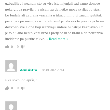
uzbudljive i neznam sto su vise ista mjenjali sad samo donose
neka glupa pravila i ja nisam za da netko moze svrljat po stazi
ko budala ali zabrana vracanja u trkacu liniju bi znacili gubitak
pozicije i po meni je cisti idiotizam! jebala vas ta pravila ja bi im
dozvolio sve a one koji izazivaju sudare bi ostrije kaznjavao i to
je to ali ako netko vozi brzo i pretjece ili se brani a da neizaziva
incidente pa pustite takve
…
Read more »
0
0
denisistra
05.01.2012. 20:44
siva sovo, odlepršaj!
0
0