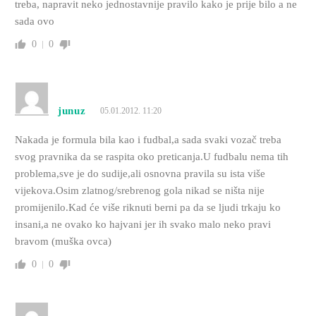
treba, napravit neko jednostavnije pravilo kako je prije bilo a ne
sada ovo
0
0
junuz
05.01.2012. 11:20
Nakada je formula bila kao i fudbal,a sada svaki vozač treba
svog pravnika da se raspita oko preticanja.U fudbalu nema tih
problema,sve je do sudije,ali osnovna pravila su ista više
vijekova.Osim zlatnog/srebrenog gola nikad se ništa nije
promijenilo.Kad će više riknuti berni pa da se ljudi trkaju ko
insani,a ne ovako ko hajvani jer ih svako malo neko pravi
bravom (muška ovca)
0
0