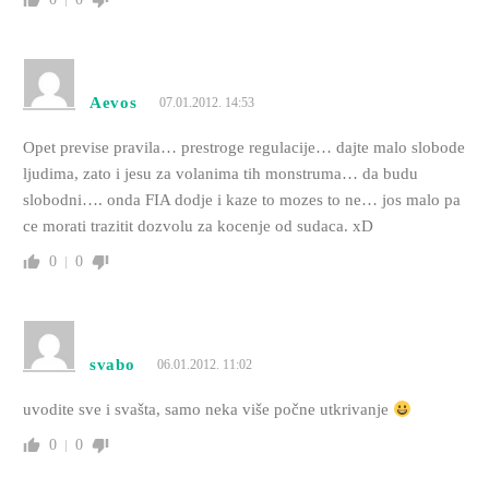
Aevos
07.01.2012. 14:53
Opet previse pravila… prestroge regulacije… dajte malo slobode
ljudima, zato i jesu za volanima tih monstruma… da budu
slobodni…. onda FIA dodje i kaze to mozes to ne… jos malo pa
ce morati trazitit dozvolu za kocenje od sudaca. xD
0
0
svabo
06.01.2012. 11:02
uvodite sve i svašta, samo neka više počne utkrivanje
0
0