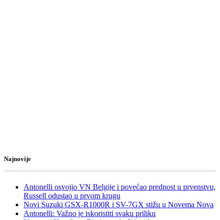
Najnovije
Antonelli osvojio VN Belgije i povećao prednost u prvenstvu,
Russell odustao u prvom krugu
Novi Suzuki GSX-R1000R i SV-7GX stižu u Novema Nova
Antonelli: Važno je iskoristiti svaku priliku