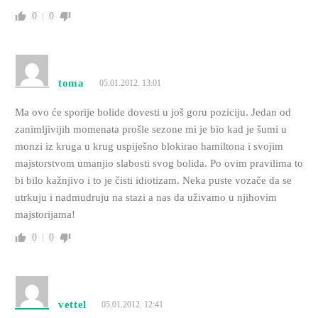
0
0
toma
05.01.2012. 13:01
Ma ovo će sporije bolide dovesti u još goru poziciju. Jedan od
zanimljivijih momenata prošle sezone mi je bio kad je šumi u
monzi iz kruga u krug uspiješno blokirao hamiltona i svojim
majstorstvom umanjio slabosti svog bolida. Po ovim pravilima to
bi bilo kažnjivo i to je čisti idiotizam. Neka puste vozače da se
utrkuju i nadmudruju na stazi a nas da uživamo u njihovim
majstorijama!
0
0
vettel
05.01.2012. 12:41