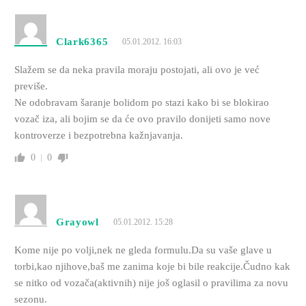
Clark6365
05.01.2012. 16:03
Slažem se da neka pravila moraju postojati, ali ovo je već
previše.
Ne odobravam šaranje bolidom po stazi kako bi se blokirao
vozač iza, ali bojim se da će ovo pravilo donijeti samo nove
kontroverze i bezpotrebna kažnjavanja.
0
0
Grayowl
05.01.2012. 15:28
Kome nije po volji,nek ne gleda formulu.Da su vaše glave u
torbi,kao njihove,baš me zanima koje bi bile reakcije.Čudno kak
se nitko od vozača(aktivnih) nije još oglasil o pravilima za novu
sezonu.