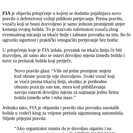
FIA
je objavila priopćenje u kojem se dodatno pojašnjava novo
pravilo o defenzivnoj vožnji prilikom pretjecanja. Prema pravilu,
vozaču koji se brani dozvoljeno je samo jednom promijeniti smjer
kretanja svojeg bolida. To je izazvalo zabrinutost vozača zbog
eventualnog micanja sa trkaće linije i zabrane povratka na istu, što bi
ugrozilo sigurnost i praktički omogućilo pretjecanje bez borbe.
U priopćenju koje je FIA izdala, povratak na trkaću liniju će biti
dozvoljen, ali samo ako se ostavi dovoljno mjesta između bolida i
trave za prolazak bolida koji pretječe.
Novo pravilo glasi: “Više od jedne promjene smjera
kod obrane pozicije nije dozvoljeno. Svaki vozač koji
se vraća prema trkaćoj liniji, ukoliko je prethodno
obranio poziciju van iste, mora kod približavanja
zavoju ostaviti dovoljno mjesta za najmanje jednu širinu
bolida između sebe i ruba staze.”
Jednako tako, FIA je objasnila i pravilo oko povratka zaostalih
bolida u vodeći krug za vrijeme perioda sigurnosnog automobila.
Slijede prijepisi pravila:
“Ako organizator smatra da je dovoljno sigurno i na