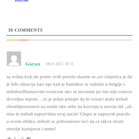
30
COMMENTS
Goran
08.01.2012. 18:33
sa svima koji ste protiv ovih pravila slazem se,,no cinjenica je da
je bilo situacija kao npr kad je hamilton se sudario u belgije s
nekimwilliamsovim vozacem ako se nevaram jer mu nije ostavio
dovoljno mjesta …to je jedan primjer da bi vozaci malo trebali
obratitipozornost na ostale oko sebe na kocenju u zavoju itd ,,ali
nisu to trebali napravitina ovaj nacin! Glupo je napraviti pravilo
u ovom obliku..trebali su jednostavno reci da ce takve stvari
strozije kaznjavat i amen!
0
0