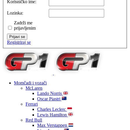
Korisničko ime:
Lozinka:
Zadrži me
prijavljenim
Prijavi se
Registriraj se
Momčadi i vozači
McLaren
Lando Norris
Oscar Piastri
Ferrari
Charles Leclerc
Lewis Hamilton
Red Bull
Max Verstappen