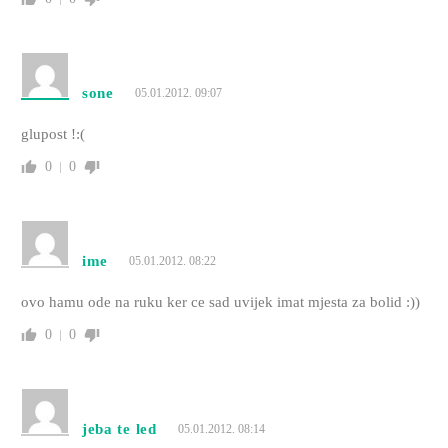
sone
05.01.2012. 09:07
glupost !:(
0
0
ime
05.01.2012. 08:22
ovo hamu ode na ruku ker ce sad uvijek imat mjesta za bolid :))
0
0
jeba te led
05.01.2012. 08:14