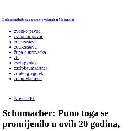
Leclerc najbrži na otvaranju vikenda u Mađarskoj
zvonko-pavlic
zvonimir-pavlic
zute-zastave
zuta-zastava
župa-dubrovačka
ztc
zsolt-gyulay
zsolt-baumgartner
zrinko gregurek
zoran-vlahovic
Novosti F1
Schumacher: Puno toga se
promijenilo u ovih 20 godina,