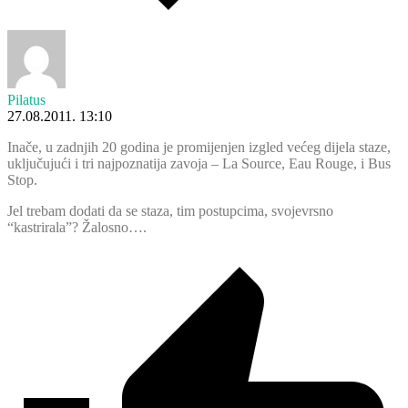
Pilatus
27.08.2011. 13:10
Inače, u zadnjih 20 godina je promijenjen izgled većeg dijela staze,
uključujući i tri najpoznatija zavoja – La Source, Eau Rouge, i Bus
Stop.
Jel trebam dodati da se staza, tim postupcima, svojevrsno
“kastrirala”? Žalosno….