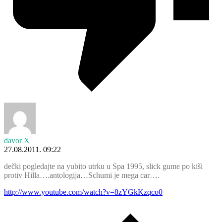
davor X
27.08.2011. 09:22
dečki pogledajte na yubito utrku u Spa 1995, slick gume po kiši
protiv Hilla….antologija…Schumi je mega car….
http://www.youtube.com/watch?v=8zYGkKzqco0