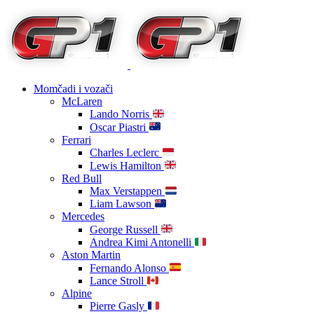
Momčadi i vozači
McLaren
Lando Norris
Oscar Piastri
Ferrari
Charles Leclerc
Lewis Hamilton
Red Bull
Max Verstappen
Liam Lawson
Mercedes
George Russell
Andrea Kimi Antonelli
Aston Martin
Fernando Alonso
Lance Stroll
Alpine
Pierre Gasly