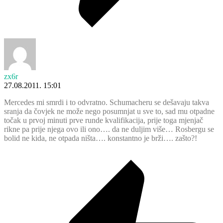
zx6r
27.08.2011. 15:01
Mercedes mi smrdi i to odvratno. Schumacheru se dešavaju takva
sranja da čovjek ne može nego posumnjat u sve to, sad mu otpadne
točak u prvoj minuti prve runde kvalifikacija, prije toga mjenjač
rikne pa prije njega ovo ili ono…. da ne duljim više… Rosbergu se
bolid ne kida, ne otpada ništa…. konstantno je brži…. zašto?!