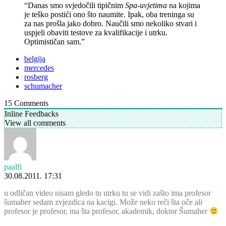
“Danas smo svjedočili tipičnim
Spa-uvjetima
na kojima
je teško postići ono što naumite. Ipak, oba treninga su
za nas prošla jako dobro. Naučili smo nekoliko stvari i
uspjeli obaviti testove za kvalifikacije i utrku.
Optimističan sam.”
belgija
mercedes
rosberg
schumacher
15
Comments
Inline Feedbacks
View all comments
paalfi
30.08.2011. 17:31
u odličan video nisam gledo tu utrku tu se vidi zašto ima profesor
šumaher sedam zvjezdica na kacigi. Može neko reči šta oče ali
profesor je profesor, ma šta profesor, akademik, doktor Šumaher