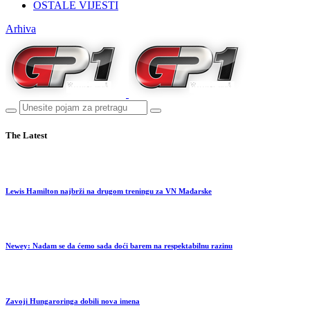
OSTALE VIJESTI
Arhiva
The Latest
Lewis Hamilton najbrži na drugom treningu za VN Mađarske
Newey: Nadam se da ćemo sada doći barem na respektabilnu razinu
Zavoji Hungaroringa dobili nova imena