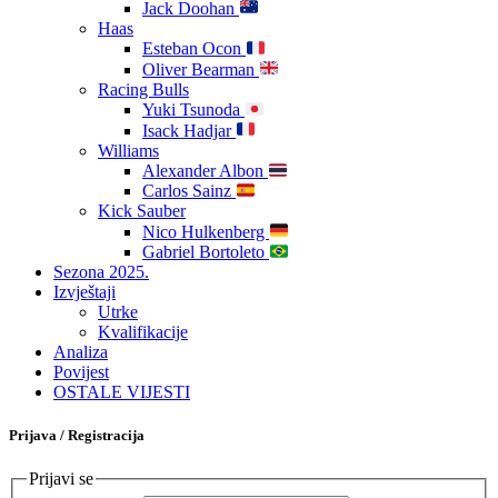
Jack Doohan
Haas
Esteban Ocon
Oliver Bearman
Racing Bulls
Yuki Tsunoda
Isack Hadjar
Williams
Alexander Albon
Carlos Sainz
Kick Sauber
Nico Hulkenberg
Gabriel Bortoleto
Sezona 2025.
Izvještaji
Utrke
Kvalifikacije
Analiza
Povijest
OSTALE VIJESTI
Prijava / Registracija
Prijavi se