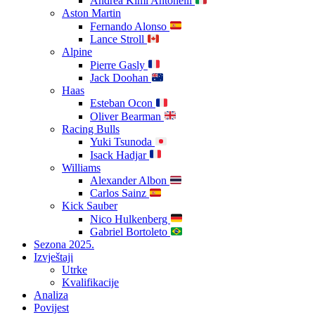
Andrea Kimi Antonelli
Aston Martin
Fernando Alonso
Lance Stroll
Alpine
Pierre Gasly
Jack Doohan
Haas
Esteban Ocon
Oliver Bearman
Racing Bulls
Yuki Tsunoda
Isack Hadjar
Williams
Alexander Albon
Carlos Sainz
Kick Sauber
Nico Hulkenberg
Gabriel Bortoleto
Sezona 2025.
Izvještaji
Utrke
Kvalifikacije
Analiza
Povijest