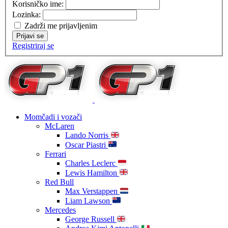
Korisničko ime:
Lozinka:
Zadrži me prijavljenim
Prijavi se
Registriraj se
Momčadi i vozači
McLaren
Lando Norris
Oscar Piastri
Ferrari
Charles Leclerc
Lewis Hamilton
Red Bull
Max Verstappen
Liam Lawson
Mercedes
George Russell