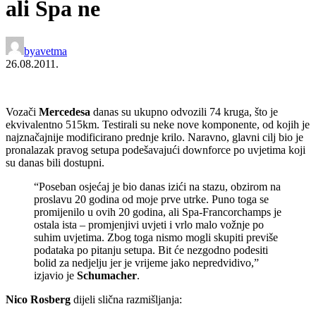
ali Spa ne
by
avetma
26.08.2011.
Vozači
Mercedesa
danas su ukupno odvozili 74 kruga, što je
ekvivalentno 515km. Testirali su neke nove komponente, od kojih je
najznačajnije modificirano prednje krilo. Naravno, glavni cilj bio je
pronalazak pravog setupa podešavajući downforce po uvjetima koji
su danas bili dostupni.
“Poseban osjećaj je bio danas izići na stazu, obzirom na
proslavu 20 godina od moje prve utrke. Puno toga se
promijenilo u ovih 20 godina, ali Spa-Francorchamps je
ostala ista – promjenjivi uvjeti i vrlo malo vožnje po
suhim uvjetima. Zbog toga nismo mogli skupiti previše
podataka po pitanju setupa. Bit će nezgodno podesiti
bolid za nedjelju jer je vrijeme jako nepredvidivo,”
izjavio je
Schumacher
.
Nico Rosberg
dijeli slična razmišljanja: