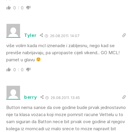
0
0
Tyler
26.08.2011. 14:07
više volim kada mcl iznenade i zabljesnu, nego kad se
previše nabrijavaju, pa upropaste cijeli vikend.. GO MCL!
pamet u glavu
0
0
berry
26.08.2011. 13:45
Button nema sanse da ove godine bude prvak jednostavno
nije ta klasa vozaca koji moze pomrsit racune Vettelu u to
sam siguran da Batton nece bit prvak ove godine al njegov
kolega iz momcadi uz malo srece to moze napravit bit