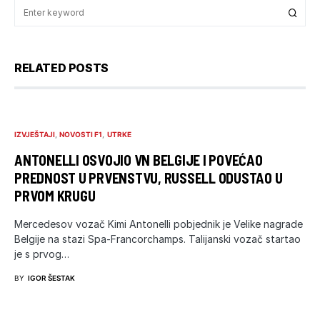
RELATED POSTS
IZVJEŠTAJI
NOVOSTI F1
UTRKE
ANTONELLI OSVOJIO VN BELGIJE I POVEĆAO
PREDNOST U PRVENSTVU, RUSSELL ODUSTAO U
PRVOM KRUGU
Mercedesov vozač Kimi Antonelli pobjednik je Velike nagrade
Belgije na stazi Spa-Francorchamps. Talijanski vozač startao
je s prvog…
BY
IGOR ŠESTAK