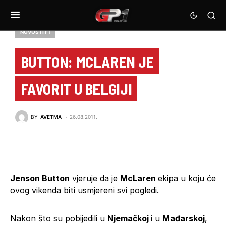
NOVOSTI F1
BUTTON: MCLAREN JE
FAVORIT U BELGIJI
BY
AVETMA
26.08.2011.
Jenson Button
vjeruje da je
McLaren
ekipa u koju će
ovog vikenda biti usmjereni svi pogledi.
Nakon što su pobijedili u
Njemačkoj
i u
Mađarskoj
,