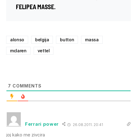
FELIPEA MASSE
.
alonso
belgija
button
massa
mclaren
vettel
7
COMMENTS
Ferrari power
26.08.2011. 20:41
joj kako me zivcira