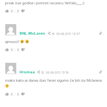
prvak ove godine i pomrsit racunicu Vettelu,,,,,,:)
0
0
BNL.McLaren
26.08.2011. 13:37
ajmooo!!
0
0
Hromaa
26.08.2011. 12:19
ovako kako je danas išao ferari sigurno će biti iza Mclarena
0
0