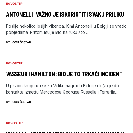
NOVOSTI F1
ANTONELLI: VAŽNO JE ISKORISTITI SVAKU PRILIKU
Poslije nekoliko lošijih vikenda, Kimi Antonelli u Belgiji se vratio
pobjedama. Pritom mu je išlo na ruku što…
BY
IGOR ŠESTAK
NOVOSTI F1
VASSEUR I HAMILTON: BIO JE TO TRKAĆI INCIDENT
U prvom krugu utrke za Veliku nagradu Belgije došlo je do
kontakta između Mercedesa Georgea Russella i Ferrarija…
BY
IGOR ŠESTAK
NOVOSTI F1