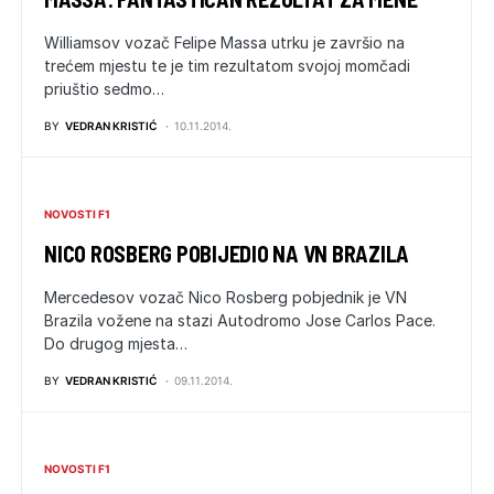
Williamsov vozač Felipe Massa utrku je završio na
trećem mjestu te je tim rezultatom svojoj momčadi
priuštio sedmo…
BY
VEDRAN KRISTIĆ
10.11.2014.
NOVOSTI F1
NICO ROSBERG POBIJEDIO NA VN BRAZILA
Mercedesov vozač Nico Rosberg pobjednik je VN
Brazila vožene na stazi Autodromo Jose Carlos Pace.
Do drugog mjesta…
BY
VEDRAN KRISTIĆ
09.11.2014.
NOVOSTI F1