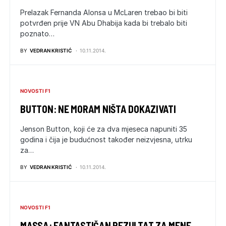
Prelazak Fernanda Alonsa u McLaren trebao bi biti
potvrđen prije VN Abu Dhabija kada bi trebalo biti
poznato…
BY
VEDRAN KRISTIĆ
10.11.2014.
NOVOSTI F1
BUTTON: NE MORAM NIŠTA DOKAZIVATI
Jenson Button, koji će za dva mjeseca napuniti 35
godina i čija je budućnost također neizvjesna, utrku
za…
BY
VEDRAN KRISTIĆ
10.11.2014.
NOVOSTI F1
MASSA: FANTASTIČAN REZULTAT ZA MENE