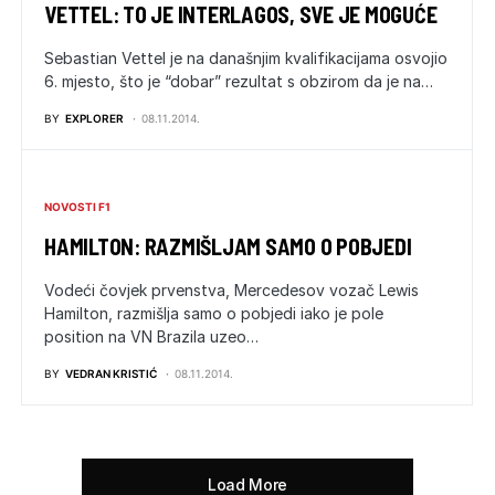
VETTEL: TO JE INTERLAGOS, SVE JE MOGUĆE
Sebastian Vettel je na današnjim kvalifikacijama osvojio
6. mjesto, što je “dobar” rezultat s obzirom da je na…
BY
EXPLORER
08.11.2014.
NOVOSTI F1
HAMILTON: RAZMIŠLJAM SAMO O POBJEDI
Vodeći čovjek prvenstva, Mercedesov vozač Lewis
Hamilton, razmišlja samo o pobjedi iako je pole
position na VN Brazila uzeo…
BY
VEDRAN KRISTIĆ
08.11.2014.
Load More