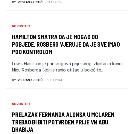
BY
VEDRAN KRISTIĆ
11.11.2014.
NOVOSTI F1
HAMILTON SMATRA DA JE MOGAO DO
POBJEDE, ROSBERG VJERUJE DA JE SVE IMAO
POD KONTROLOM
Lewis Hamilton je par krugova prije svog izlijetanja lovio
Nicu Rosberga (koji je ranio otišao u boks) te…
BY
VEDRAN KRISTIĆ
10.11.2014.
NOVOSTI F1
PRELAZAK FERNANDA ALONSA U MCLAREN
TREBAO BI BITI POTVRĐEN PRIJE VN ABU
DHABIJA