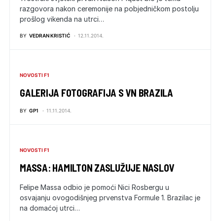
razgovora nakon ceremonije na pobjedničkom postolju
prošlog vikenda na utrci…
BY
VEDRAN KRISTIĆ
12.11.2014.
NOVOSTI F1
GALERIJA FOTOGRAFIJA S VN BRAZILA
BY
GP1
11.11.2014.
NOVOSTI F1
MASSA: HAMILTON ZASLUŽUJE NASLOV
Felipe Massa odbio je pomoći Nici Rosbergu u
osvajanju ovogodišnjeg prvenstva Formule 1. Brazilac je
na domaćoj utrci…