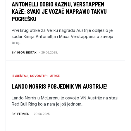
ANTONELLI DOBIO KAZNU, VERSTAPPEN
KAŽE: SVAKI JE VOZAČ NAPRAVIO TAKVU
POGREŠKU
Prvi krug utrke za Veliku nagradu Austrije obilježio je
sudar Kimija Antonellija i Maxa Verstappena u zavoju
broj…
BY
IGOR ŠESTAK
29.06.2025.
IZVJEŠTAJI
NOVOSTI F1
UTRKE
LANDO NORRIS POBJEDNIK VN AUSTRIJE!
Lando Norris u McLarenu je osvojio VN Austrije na stazi
Red Bull Ring koja nam je još jednom…
BY
FERMEN
29.06.2025.