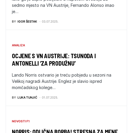
sedmo mjesto na VN Austrije, Fernando Alonso imao
je…
BY
IGOR ŠESTAK
03.07.2025.
ANALIZA
OCJENE S VN AUSTRIJE: TSUNODA I
ANTONELLI ‘ZA PRODUŽNU’
Lando Norris ostvario je treću pobjedu u sezoni na
Velikoj nagradi Austrije. Englez je slavio ispred
momčadskog kolege…
BY
LUKA TUNJIĆ
01.07.2025.
NOVOSTI F1
NORRIS: ODLIČNA BORBA! STRESNA ZA MENE,