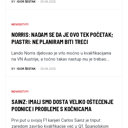
BY
IGOR ŠESTAK
29.06.2025.
NOVOSTI F1
NORRIS: NADAM SE DA JE OVO TEK POČETAK;
PIASTRI: NE PLANIRAM BITI TREĆI
Lando Norris djelovao je vrlo moćno u kvalifikacijama
na VN Austrije, a točno takav nastup mu je trebao…
BY
IGOR ŠESTAK
29.06.2025.
NOVOSTI F1
SAINZ: IMALI SMO DOSTA VELIKO OŠTEĆENJE
PODNICE I PROBLEME S KOČNICAMA
Prvi put u svojoj F1 karijeri Carlos Sainz je triput
zaredom završio kvalifikacije već u Q1. Španjolskom