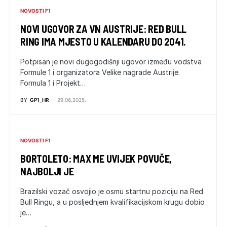
NOVOSTI F1
NOVI UGOVOR ZA VN AUSTRIJE: RED BULL
RING IMA MJESTO U KALENDARU DO 2041.
Potpisan je novi dugogodišnji ugovor između vodstva
Formule 1 i organizatora Velike nagrade Austrije.
Formula 1 i Projekt…
BY
GP1_HR
29.06.2025.
NOVOSTI F1
BORTOLETO: MAX ME UVIJEK POVUČE,
NAJBOLJI JE
Brazilski vozač osvojio je osmu startnu poziciju na Red
Bull Ringu, a u posljednjem kvalifikacijskom krugu dobio
je…