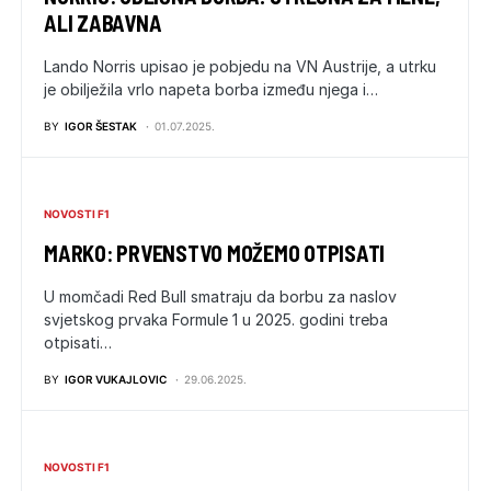
ALI ZABAVNA
Lando Norris upisao je pobjedu na VN Austrije, a utrku
je obilježila vrlo napeta borba između njega i…
BY
IGOR ŠESTAK
01.07.2025.
NOVOSTI F1
MARKO: PRVENSTVO MOŽEMO OTPISATI
U momčadi Red Bull smatraju da borbu za naslov
svjetskog prvaka Formule 1 u 2025. godini treba
otpisati…
BY
IGOR VUKAJLOVIC
29.06.2025.
NOVOSTI F1