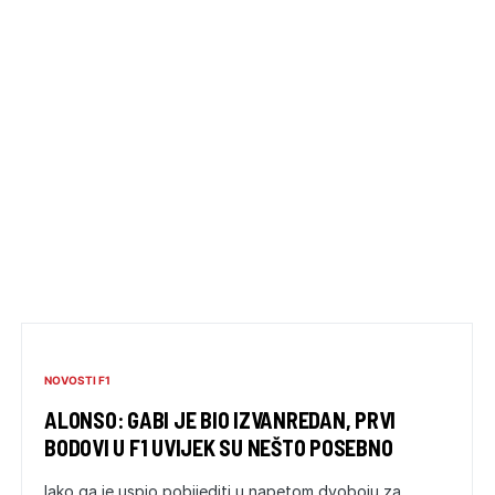
NOVOSTI F1
ALONSO: GABI JE BIO IZVANREDAN, PRVI
BODOVI U F1 UVIJEK SU NEŠTO POSEBNO
Iako ga je uspio pobijediti u napetom dvoboju za