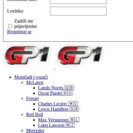
Lozinka:
Zadrži me
prijavljenim
Registriraj se
Momčadi i vozači
McLaren
Lando Norris 🇬🇧
Oscar Piastri 🇦🇺
Ferrari
Charles Leclerc 🇲🇨
Lewis Hamilton 🇬🇧
Red Bull
Max Verstappen 🇳🇱
Liam Lawson 🇳🇿
Mercedes