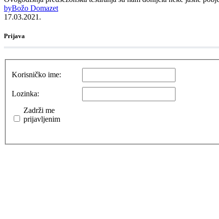
by
Božo Domazet
17.03.2021.
Prijava
Korisničko ime:
Lozinka:
Zadrži me
prijavljenim