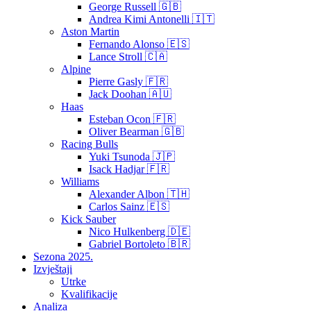
George Russell 🇬🇧
Andrea Kimi Antonelli 🇮🇹
Aston Martin
Fernando Alonso 🇪🇸
Lance Stroll 🇨🇦
Alpine
Pierre Gasly 🇫🇷
Jack Doohan 🇦🇺
Haas
Esteban Ocon 🇫🇷
Oliver Bearman 🇬🇧
Racing Bulls
Yuki Tsunoda 🇯🇵
Isack Hadjar 🇫🇷
Williams
Alexander Albon 🇹🇭
Carlos Sainz 🇪🇸
Kick Sauber
Nico Hulkenberg 🇩🇪
Gabriel Bortoleto 🇧🇷
Sezona 2025.
Izvještaji
Utrke
Kvalifikacije
Analiza