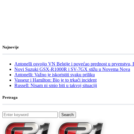
Najnovije
Antonelli osvojio VN Belgije i povećao prednost u prvenstvu,
Novi Suzuki GSX-R1000R i SV-7GX stižu u Novema Nova
Antonelli: Važno je iskoristiti svaku priliku
Vasseur i Hamilton: Bio je to trkaći incident
Russell: Nisam ni smio biti u takvoj situaciji
Pretraga
Search