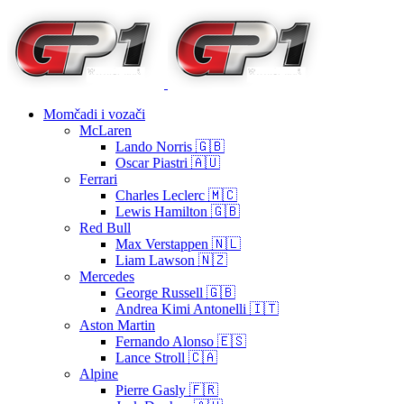
Momčadi i vozači
McLaren
Lando Norris 🇬🇧
Oscar Piastri 🇦🇺
Ferrari
Charles Leclerc 🇲🇨
Lewis Hamilton 🇬🇧
Red Bull
Max Verstappen 🇳🇱
Liam Lawson 🇳🇿
Mercedes
George Russell 🇬🇧
Andrea Kimi Antonelli 🇮🇹
Aston Martin
Fernando Alonso 🇪🇸
Lance Stroll 🇨🇦
Alpine
Pierre Gasly 🇫🇷