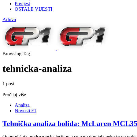
Povijest
OSTALE VIJESTI
Arhiva
Browsing Tag
tehnicka-analiza
1 post
Pročitaj više
Analiza
Novosti F1
Tehnička analiza bolida: McLaren MCL
Ovogodišnja predsezonska testiranja su nam donijela neke jasne pobje