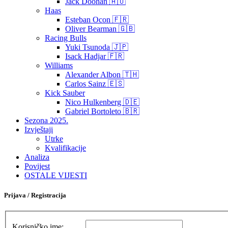
Jack Doohan 🇦🇺
Haas
Esteban Ocon 🇫🇷
Oliver Bearman 🇬🇧
Racing Bulls
Yuki Tsunoda 🇯🇵
Isack Hadjar 🇫🇷
Williams
Alexander Albon 🇹🇭
Carlos Sainz 🇪🇸
Kick Sauber
Nico Hulkenberg 🇩🇪
Gabriel Bortoleto 🇧🇷
Sezona 2025.
Izvještaji
Utrke
Kvalifikacije
Analiza
Povijest
OSTALE VIJESTI
Prijava / Registracija
Korisničko ime: