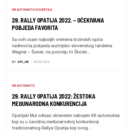
HR AUTOMOTO IZVJEŠTAJI
29. RALLY OPATIJA 2022. – OČEKIVANA
POBJEDA FAVORITA
Sa svih osam najboljih vremena brzinskih ispita
nadmoćna pobjeda austrijsko-slovenskog tandema
Wagner – Šumer, na postolju tri Škode…
BY
GP1_HR
09.05.2022.
HR AUTOMOTO
29. RALLY OPATIJA 2022: ŽESTOKA
MEĐUNARODNA KONKURENCIJA
Opatijski Mul odisao oktanskim nabojem 66 automobila
koji su u zavidnoj međunarodnoj konkurenciji
tradicionalnog Rallya Opatija koji ovog…