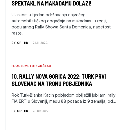
SPEKTAKL NA MAKADAMU DOLAZI!
Ulaskom u tjedan održavanja najvećeg
automobilističkog događaja na makadamu u regiji,
popularnog Rally Showa Santa Domenica, napetost
raste.…
BY
GP1_HR
21.11.2022.
HR AUTOMOTO IZVJEŠTAJI
10. RALLY NOVA GORICA 2022: TURK PRVI
SLOVENAC NA TRONU POBJEDNIKA
Rok Turk-Blanka Kacin pobjedom obilježili jubilarni rally
FIA ERT u Sloveniji, među 88 posada iz 9 zemalja, od…
BY
GP1_HR
28.09.2022.