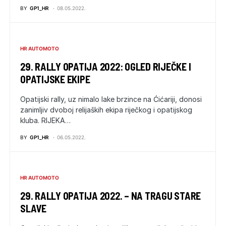
BY
GP1_HR
08.05.2022.
HR AUTOMOTO
29. RALLY OPATIJA 2022: OGLED RIJEČKE I
OPATIJSKE EKIPE
Opatijski rally, uz nimalo lake brzince na Ćićariji, donosi
zanimljiv dvoboj relijaških ekipa riječkog i opatijskog
kluba. RIJEKA…
BY
GP1_HR
06.05.2022.
HR AUTOMOTO
29. RALLY OPATIJA 2022. – NA TRAGU STARE
SLAVE