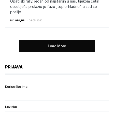
Opatijski rally, jedan od najstarijih u nas, tijekom četiri
desetljeća prolazio je faze „toplo-hladno“, a sad se
poslije…
BY
GP1_HR
04.05.2022.
Load More
PRIJAVA
Korisničko ime:
Lozinka: