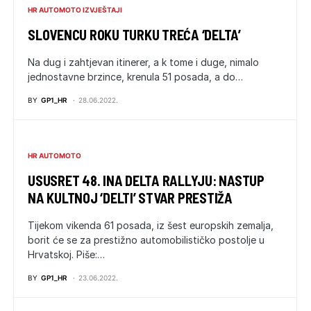
HR AUTOMOTO IZVJEŠTAJI
SLOVENCU ROKU TURKU TREĆA ‘DELTA’
Na dug i zahtjevan itinerer, a k tome i duge, nimalo
jednostavne brzince, krenula 51 posada, a do…
BY
GP1_HR
28.06.2022.
HR AUTOMOTO
USUSRET 48. INA DELTA RALLYJU: NASTUP
NA KULTNOJ ‘DELTI’ STVAR PRESTIŽA
Tijekom vikenda 61 posada, iz šest europskih zemalja,
borit će se za prestižno automobilističko postolje u
Hrvatskoj. Piše:…
BY
GP1_HR
23.06.2022.