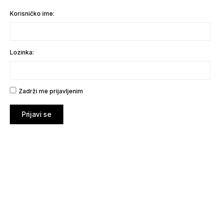
Korisničko ime:
Lozinka:
Zadrži me prijavljenim
Prijavi se