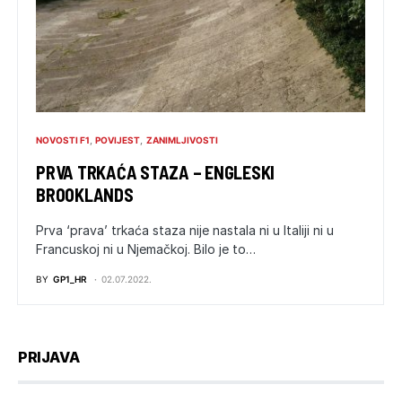
NOVOSTI F1
POVIJEST
ZANIMLJIVOSTI
PRVA TRKAĆA STAZA – ENGLESKI
BROOKLANDS
Prva ‘prava’ trkaća staza nije nastala ni u Italiji ni u
Francuskoj ni u Njemačkoj. Bilo je to…
BY
GP1_HR
02.07.2022.
PRIJAVA