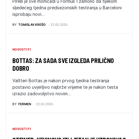
Pirelli je sve momčadi u Formuli 1 zamolio da tijekom
sljedećeg tjedna predsezonskih testiranja u Barceloni
isprobaju novi…
BY
TOMISLAV KREŠO
22.02.2020.
NOVOSTI F1
BOTTAS: ZA SADA SVE IZGLEDA PRILIČNO
DOBRO
Valtteri Bottas je nakon prvog tjedna testiranja
postavio uvjerljivo najbrže vrijeme te je nakon testa
izrazio zadovoljstvo novim…
BY
FERMEN
22.02.2020.
NOVOSTI F1