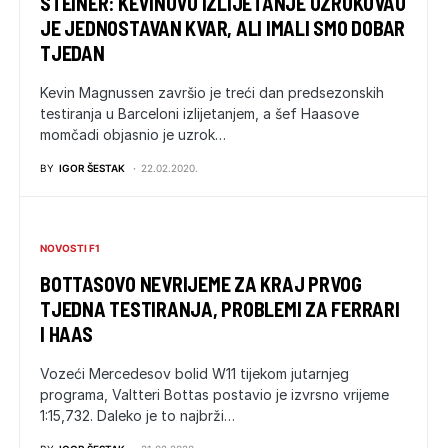
STEINER: KEVINOVO IZLIJETANJE UZROKOVAO
JE JEDNOSTAVAN KVAR, ALI IMALI SMO DOBAR
TJEDAN
Kevin Magnussen završio je treći dan predsezonskih
testiranja u Barceloni izlijetanjem, a šef Haasove
momčadi objasnio je uzrok…
BY
IGOR ŠESTAK
22.02.2020.
NOVOSTI F1
BOTTASOVO NEVRIJEME ZA KRAJ PRVOG
TJEDNA TESTIRANJA, PROBLEMI ZA FERRARI
I HAAS
Vozeći Mercedesov bolid W11 tijekom jutarnjeg
programa, Valtteri Bottas postavio je izvrsno vrijeme
1:15,732. Daleko je to najbrži…