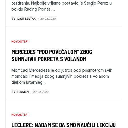
testiranja. Najbolje vrijeme postavio je Sergio Perez u
bolidu Racing Pointa,…
BY
IGOR ŠESTAK
20.02.2020.
NOVOSTI F1
MERCEDES ”POD POVEĆALOM” ZBOG
SUMNJIVIH POKRETA S VOLANOM
Momčad Mercedesa je od jutros pod prismotrom svih
momčadi i medija zbog sumnjivih pokreta s volanom
tijekom jutarnjeg…
BY
FERMEN
20.02.2020.
NOVOSTI F1
LECLERC: NADAM SE DA SMO NAUČILI LEKCIJU