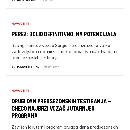
BY
IGOR ŠESTAK
21.02.2020.
NOVOSTI F1
PEREZ: BOLID DEFINITIVNO IMA POTENCIJALA
Racing Pointov vozač Sergio Perez izrazio je veliko
zadovoljstvo i optimizam nakon prva dva uvodna dana
predsezonskih testiranja.…
BY
DAVOR BULJAN
21.02.2020.
NOVOSTI F1
DRUGI DAN PREDSEZONSKIH TESTIRANJA –
CHECO NAJBRŽI VOZAČ JUTARNJEG
PROGRAMA
Završen je jutarnji program drugog dana predsezonskih