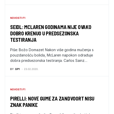
NOVOSTI F1
SEIDL: MCLAREN GODINAMA NIJE OVAKO
DOBRO KRENUO U PREDSEZONSKA
TESTIRANJA
Piše: Božo Domazet Nakon više godina mučenja s
pouzdanošću bolida, McLaren napokon odrađuje
dobra predsezonska testiranja. Carlos Sainz…
BY
GP1
23.02.2020.
NOVOSTI F1
PIRELLI: NOVE GUME ZA ZANDVOORT NISU
ZNAK PANIKE