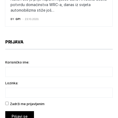
potvrdu domaćinstva WRC-a, danas iz svijeta
automobilizma stiže još…
BY
GP1
23.10.2020.
PRIJAVA
Korisničko ime:
Lozinka:
Zadrži me prijavljenim
Prijavi se