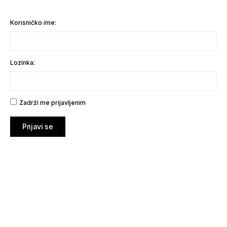
Korisničko ime:
Lozinka:
Zadrži me prijavljenim
Prijavi se