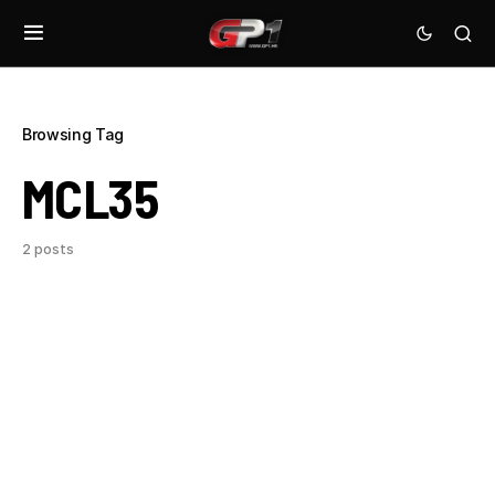
Browsing Tag
MCL35
2 posts