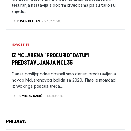
testiranja nastavlja s dobrim izvedbama pa su tako i u
srijedu…
BY
DAVOR BULJAN
27.02.2020.
NOVOSTI F1
IZ MCLARENA “PROCURIO” DATUM
PREDSTAVLJANJA MCL35
Danas poslijepodne doznali smo datum predstavljanja
novog McLarenovog bolida za 2020. Time je momčad
iz Wokinga postala treća…
BY
TOMISLAV RADIĆ
13.01.2020.
PRIJAVA