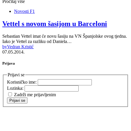
Pročitaj više
Novosti F1
Vettel s novom šasijom u Barceloni
Sebastian Vettel imat će novu šasiju na VN Španjolske ovog tjedna.
Iako je Vettel za razliku od Daniela…
by
Vedran Kristić
07.05.2014.
Prijava
Prijavi se
Korisničko ime:
Lozinka:
Zadrži me prijavljenim
Prijavi se