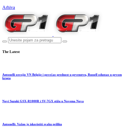
Arhiva
The Latest
Antonelli osvojio VN Belgije i povećao prednost u prvenstvu, Russell odustao u prvom
krugu
Novi Suzuki GSX-R1000R i SV-7GX stižu u Novema Nova
Antonelli: Važno je iskoristiti svaku priliku