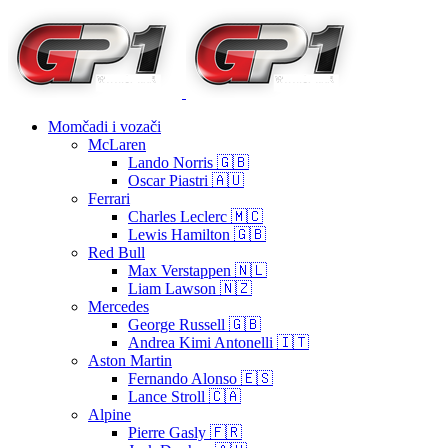
Momčadi i vozači
McLaren
Lando Norris 🇬🇧
Oscar Piastri 🇦🇺
Ferrari
Charles Leclerc 🇲🇨
Lewis Hamilton 🇬🇧
Red Bull
Max Verstappen 🇳🇱
Liam Lawson 🇳🇿
Mercedes
George Russell 🇬🇧
Andrea Kimi Antonelli 🇮🇹
Aston Martin
Fernando Alonso 🇪🇸
Lance Stroll 🇨🇦
Alpine
Pierre Gasly 🇫🇷