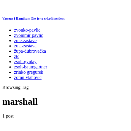
Vasseur i Hamilton: Bio je to trkaći incident
zvonko-pavlic
zvonimir-pavlic
zute-zastave
zuta-zastava
župa-dubrovačka
ztc
zsolt-gyulay
zsolt-baumgartner
zrinko gregurek
zoran-vlahovic
Browsing Tag
marshall
1 post