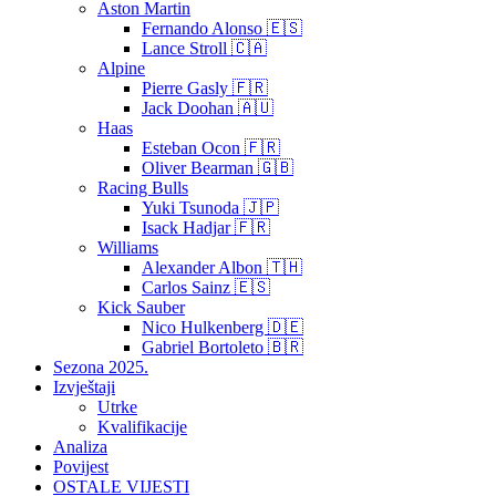
Aston Martin
Fernando Alonso 🇪🇸
Lance Stroll 🇨🇦
Alpine
Pierre Gasly 🇫🇷
Jack Doohan 🇦🇺
Haas
Esteban Ocon 🇫🇷
Oliver Bearman 🇬🇧
Racing Bulls
Yuki Tsunoda 🇯🇵
Isack Hadjar 🇫🇷
Williams
Alexander Albon 🇹🇭
Carlos Sainz 🇪🇸
Kick Sauber
Nico Hulkenberg 🇩🇪
Gabriel Bortoleto 🇧🇷
Sezona 2025.
Izvještaji
Utrke
Kvalifikacije
Analiza
Povijest
OSTALE VIJESTI