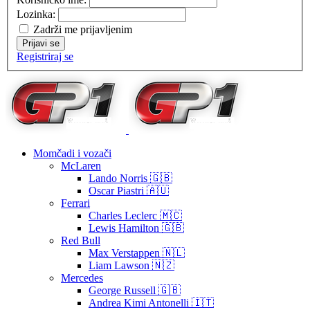
Lozinka:
Zadrži me prijavljenim
Prijavi se
Registriraj se
Momčadi i vozači
McLaren
Lando Norris 🇬🇧
Oscar Piastri 🇦🇺
Ferrari
Charles Leclerc 🇲🇨
Lewis Hamilton 🇬🇧
Red Bull
Max Verstappen 🇳🇱
Liam Lawson 🇳🇿
Mercedes
George Russell 🇬🇧
Andrea Kimi Antonelli 🇮🇹