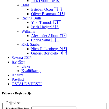
Jack Doohan 🇦🇺
Haas
Esteban Ocon 🇫🇷
Oliver Bearman 🇬🇧
Racing Bulls
Yuki Tsunoda 🇯🇵
Isack Hadjar 🇫🇷
Williams
Alexander Albon 🇹🇭
Carlos Sainz 🇪🇸
Kick Sauber
Nico Hulkenberg 🇩🇪
Gabriel Bortoleto 🇧🇷
Sezona 2025.
Izvještaji
Utrke
Kvalifikacije
Analiza
Povijest
OSTALE VIJESTI
Prijava / Registracija
Prijavi se
Korisničko ime: