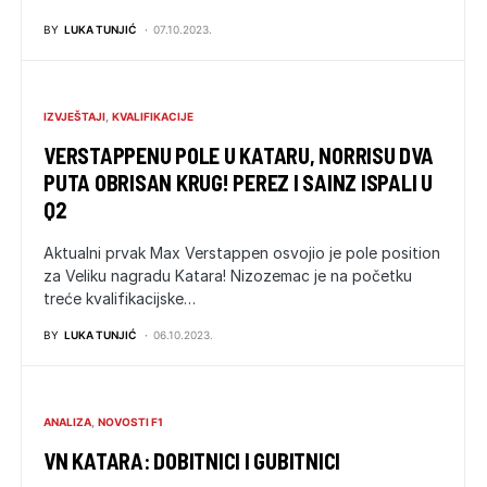
BY
LUKA TUNJIĆ
07.10.2023.
IZVJEŠTAJI
KVALIFIKACIJE
VERSTAPPENU POLE U KATARU, NORRISU DVA
PUTA OBRISAN KRUG! PEREZ I SAINZ ISPALI U
Q2
Aktualni prvak Max Verstappen osvojio je pole position
za Veliku nagradu Katara! Nizozemac je na početku
treće kvalifikacijske…
BY
LUKA TUNJIĆ
06.10.2023.
ANALIZA
NOVOSTI F1
VN KATARA: DOBITNICI I GUBITNICI