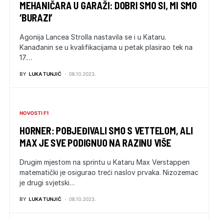
MEHANIČARA U GARAŽI: DOBRI SMO SI, MI SMO
‘BURAZI’
Agonija Lancea Strolla nastavila se i u Kataru.
Kanađanin se u kvalifikacijama u petak plasirao tek na
17.…
BY
LUKA TUNJIĆ
08.10.2023.
NOVOSTI F1
HORNER: POBJEĐIVALI SMO S VETTELOM, ALI
MAX JE SVE PODIGNUO NA RAZINU VIŠE
Drugim mjestom na sprintu u Kataru Max Verstappen
matematički je osigurao treći naslov prvaka. Nizozemac
je drugi svjetski…
BY
LUKA TUNJIĆ
08.10.2023.