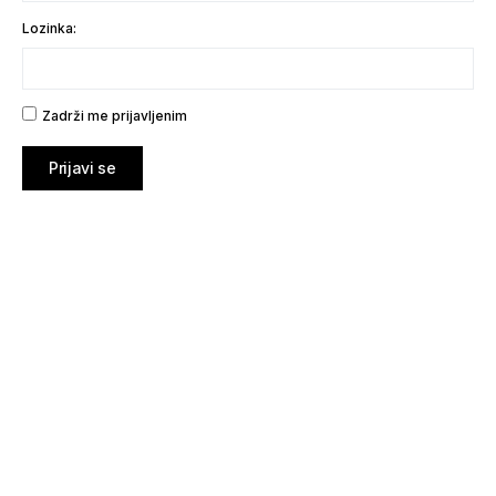
Lozinka:
Zadrži me prijavljenim
Prijavi se