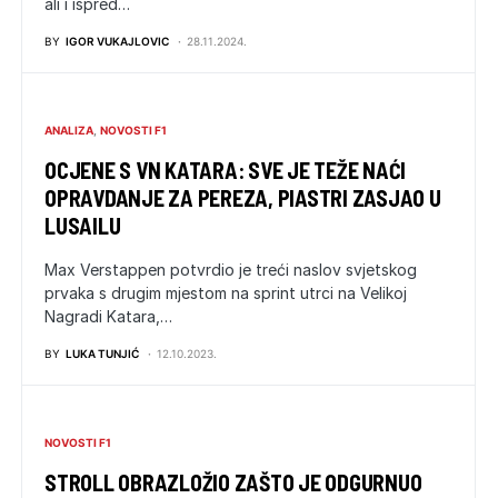
ali i ispred…
BY
IGOR VUKAJLOVIC
28.11.2024.
ANALIZA
NOVOSTI F1
OCJENE S VN KATARA: SVE JE TEŽE NAĆI
OPRAVDANJE ZA PEREZA, PIASTRI ZASJAO U
LUSAILU
Max Verstappen potvrdio je treći naslov svjetskog
prvaka s drugim mjestom na sprint utrci na Velikoj
Nagradi Katara,…
BY
LUKA TUNJIĆ
12.10.2023.
NOVOSTI F1
STROLL OBRAZLOŽIO ZAŠTO JE ODGURNUO