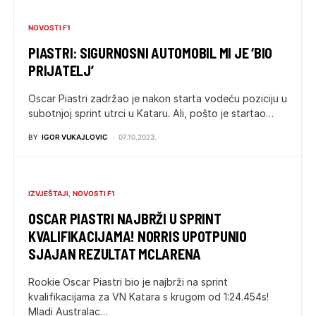
NOVOSTI F1
PIASTRI: SIGURNOSNI AUTOMOBIL MI JE ‘BIO
PRIJATELJ’
Oscar Piastri zadržao je nakon starta vodeću poziciju u
subotnjoj sprint utrci u Kataru. Ali, pošto je startao…
BY
IGOR VUKAJLOVIC
07.10.2023.
IZVJEŠTAJI
NOVOSTI F1
OSCAR PIASTRI NAJBRŽI U SPRINT
KVALIFIKACIJAMA! NORRIS UPOTPUNIO
SJAJAN REZULTAT MCLARENA
Rookie Oscar Piastri bio je najbrži na sprint
kvalifikacijama za VN Katara s krugom od 1:24.454s!
Mladi Australac…