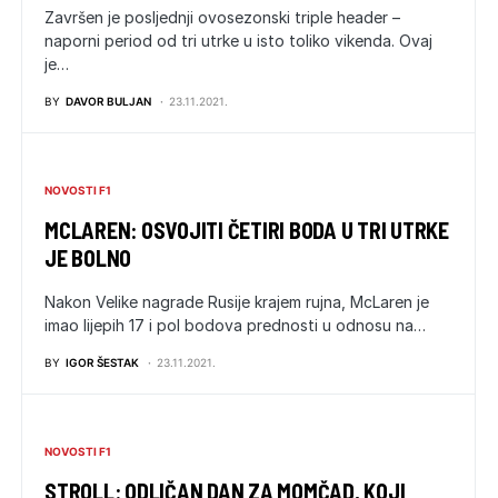
Završen je posljednji ovosezonski triple header –
naporni period od tri utrke u isto toliko vikenda. Ovaj
je…
BY
DAVOR BULJAN
23.11.2021.
NOVOSTI F1
MCLAREN: OSVOJITI ČETIRI BODA U TRI UTRKE
JE BOLNO
Nakon Velike nagrade Rusije krajem rujna, McLaren je
imao lijepih 17 i pol bodova prednosti u odnosu na…
BY
IGOR ŠESTAK
23.11.2021.
NOVOSTI F1
STROLL: ODLIČAN DAN ZA MOMČAD, KOJI