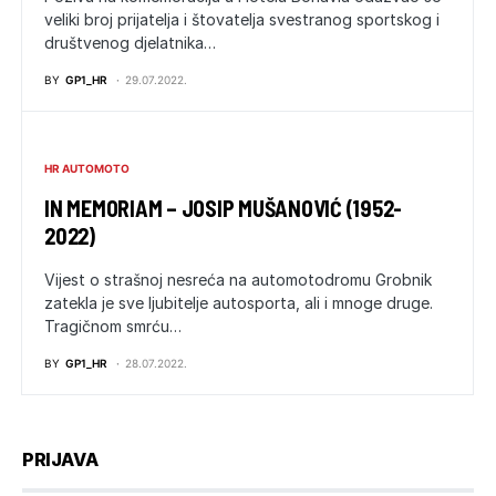
veliki broj prijatelja i štovatelja svestranog sportskog i
društvenog djelatnika…
BY
GP1_HR
29.07.2022.
HR AUTOMOTO
IN MEMORIAM – JOSIP MUŠANOVIĆ (1952-
2022)
Vijest o strašnoj nesreća na automotodromu Grobnik
zatekla je sve ljubitelje autosporta, ali i mnoge druge.
Tragičnom smrću…
BY
GP1_HR
28.07.2022.
PRIJAVA