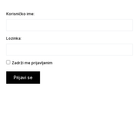
Korisničko ime:
Lozinka:
Zadrži me prijavljenim
Prijavi se