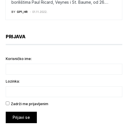
borilištima Paul Ricard, Veynes i St. Baume, od 26.…
BY
GP1_HR
01.11.2022.
PRIJAVA
Korisničko ime:
Lozinka:
Zadrži me prijavljenim
Prijavi se