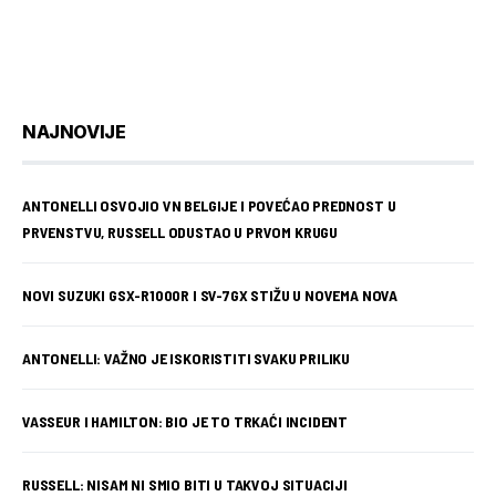
NAJNOVIJE
ANTONELLI OSVOJIO VN BELGIJE I POVEĆAO PREDNOST U
PRVENSTVU, RUSSELL ODUSTAO U PRVOM KRUGU
NOVI SUZUKI GSX-R1000R I SV-7GX STIŽU U NOVEMA NOVA
ANTONELLI: VAŽNO JE ISKORISTITI SVAKU PRILIKU
VASSEUR I HAMILTON: BIO JE TO TRKAĆI INCIDENT
RUSSELL: NISAM NI SMIO BITI U TAKVOJ SITUACIJI