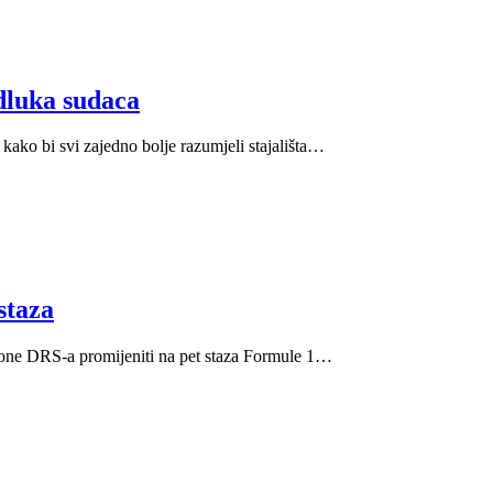
dluka sudaca
ako bi svi zajedno bolje razumjeli stajališta…
staza
 zone DRS-a promijeniti na pet staza Formule 1…