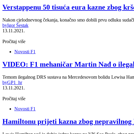
Verstappenu 50 tisuća eura kazne zbog kr
Nakon cjelodnevnog čekanja, konačno smo dobili prvu odluku suda
by
Igor Šestak
13.11.2021.
Pročitaj više
Novosti F1
VIDEO: F1 mehaničar Martin Nađ o ileg
Temom ilegalnog DRS sustava na Mercedesovom bolidu Lewisa Hamil
by
GP1_hr
13.11.2021.
Pročitaj više
Novosti F1
Hamiltonu prijeti kazna zbog nepravilnog