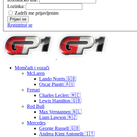
Lozinka:
Zadrži me prijavljenim
Prijavi se
Registriraj se
Momčadi i vozači
McLaren
Lando Norris 🇬🇧
Oscar Piastri 🇦🇺
Ferrari
Charles Leclerc 🇲🇨
Lewis Hamilton 🇬🇧
Red Bull
Max Verstappen 🇳🇱
Liam Lawson 🇳🇿
Mercedes
George Russell 🇬🇧
Andrea Kimi Antonelli 🇮🇹