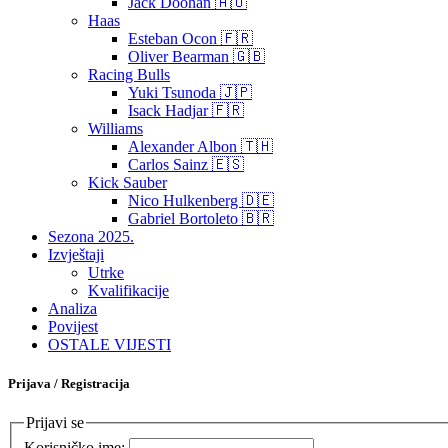
Jack Doohan 🇦🇺
Haas
Esteban Ocon 🇫🇷
Oliver Bearman 🇬🇧
Racing Bulls
Yuki Tsunoda 🇯🇵
Isack Hadjar 🇫🇷
Williams
Alexander Albon 🇹🇭
Carlos Sainz 🇪🇸
Kick Sauber
Nico Hulkenberg 🇩🇪
Gabriel Bortoleto 🇧🇷
Sezona 2025.
Izvještaji
Utrke
Kvalifikacije
Analiza
Povijest
OSTALE VIJESTI
Prijava / Registracija
Prijavi se
Korisničko ime: