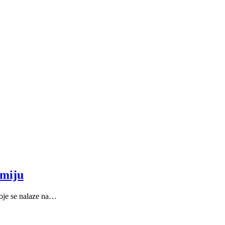
amiju
koje se nalaze na…