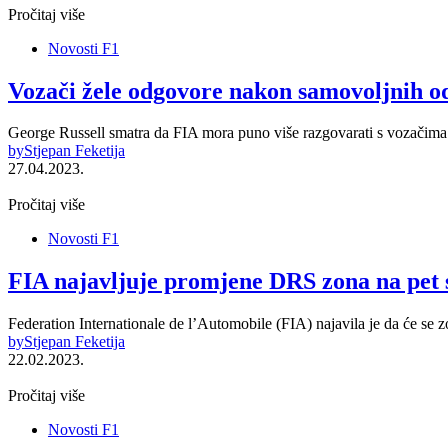
Pročitaj više
Novosti F1
Vozači žele odgovore nakon samovoljnih o
George Russell smatra da FIA mora puno više razgovarati s vozačima k
by
Stjepan Feketija
27.04.2023.
Pročitaj više
Novosti F1
FIA najavljuje promjene DRS zona na pet 
Federation Internationale de l’Automobile (FIA) najavila je da će se
by
Stjepan Feketija
22.02.2023.
Pročitaj više
Novosti F1