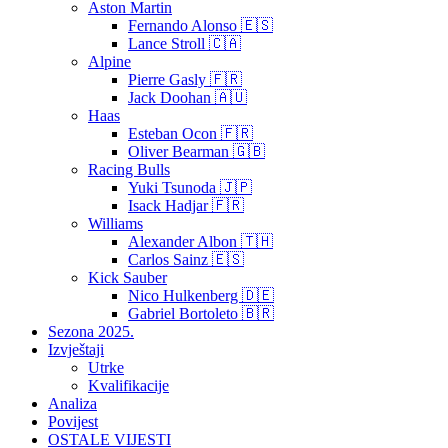
Aston Martin
Fernando Alonso 🇪🇸
Lance Stroll 🇨🇦
Alpine
Pierre Gasly 🇫🇷
Jack Doohan 🇦🇺
Haas
Esteban Ocon 🇫🇷
Oliver Bearman 🇬🇧
Racing Bulls
Yuki Tsunoda 🇯🇵
Isack Hadjar 🇫🇷
Williams
Alexander Albon 🇹🇭
Carlos Sainz 🇪🇸
Kick Sauber
Nico Hulkenberg 🇩🇪
Gabriel Bortoleto 🇧🇷
Sezona 2025.
Izvještaji
Utrke
Kvalifikacije
Analiza
Povijest
OSTALE VIJESTI