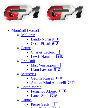
Momčadi i vozači
McLaren
Lando Norris 🇬🇧
Oscar Piastri 🇦🇺
Ferrari
Charles Leclerc 🇲🇨
Lewis Hamilton 🇬🇧
Red Bull
Max Verstappen 🇳🇱
Liam Lawson 🇳🇿
Mercedes
George Russell 🇬🇧
Andrea Kimi Antonelli 🇮🇹
Aston Martin
Fernando Alonso 🇪🇸
Lance Stroll 🇨🇦
Alpine
Pierre Gasly 🇫🇷