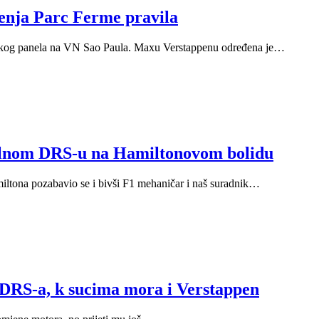
šenja Parc Ferme pravila
čkog panela na VN Sao Paula. Maxu Verstappenu određena je…
alnom DRS-u na Hamiltonovom bolidu
tona pozabavio se i bivši F1 mehaničar i naš suradnik…
 DRS-a, k sucima mora i Verstappen