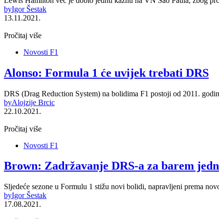
Lewis Hamilton već je dobio jednu kaznu na VN Sao Paula, zbog pro
by
Igor Šestak
13.11.2021.
Pročitaj više
Novosti F1
Alonso: Formula 1 će uvijek trebati DRS
DRS (Drag Reduction System) na bolidima F1 postoji od 2011. godin
by
Alojzije Brcic
22.10.2021.
Pročitaj više
Novosti F1
Brown: Zadržavanje DRS-a za barem jednu
Sljedeće sezone u Formulu 1 stižu novi bolidi, napravljeni prema 
by
Igor Šestak
17.08.2021.