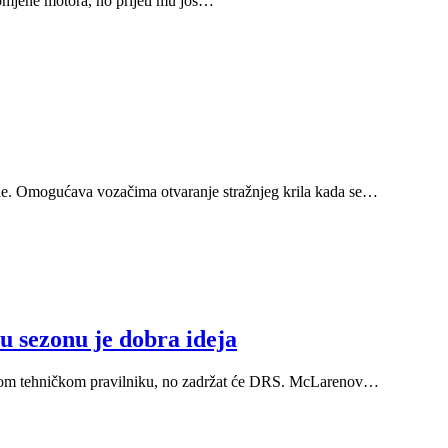
mjene motora, no prijeti mu još…
e. Omogućava vozačima otvaranje stražnjeg krila kada se…
 sezonu je dobra ideja
novom tehničkom pravilniku, no zadržat će DRS. McLarenov…