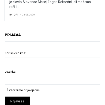
je slavio Slovenac Matej Žagar. Rekordni, ali možemo
reći i…
BY
GP1
23.08.2020.
PRIJAVA
Korisničko ime:
Lozinka:
Zadrži me prijavljenim
Prijavi se