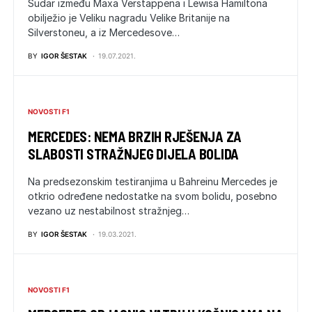
Sudar između Maxa Verstappena i Lewisa Hamiltona
obilježio je Veliku nagradu Velike Britanije na
Silverstoneu, a iz Mercedesove…
BY
IGOR ŠESTAK
19.07.2021.
NOVOSTI F1
MERCEDES: NEMA BRZIH RJEŠENJA ZA
SLABOSTI STRAŽNJEG DIJELA BOLIDA
Na predsezonskim testiranjima u Bahreinu Mercedes je
otkrio određene nedostatke na svom bolidu, posebno
vezano uz nestabilnost stražnjeg…
BY
IGOR ŠESTAK
19.03.2021.
NOVOSTI F1