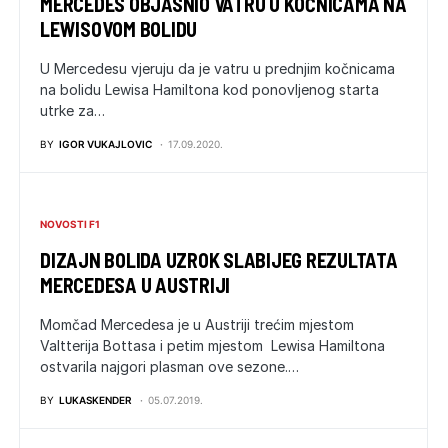
MERCEDES OBJASNIO VATRU U KOČNICAMA NA
LEWISOVOM BOLIDU
U Mercedesu vjeruju da je vatru u prednjim kočnicama
na bolidu Lewisa Hamiltona kod ponovljenog starta
utrke za…
BY
IGOR VUKAJLOVIC
17.09.2020.
NOVOSTI F1
DIZAJN BOLIDA UZROK SLABIJEG REZULTATA
MERCEDESA U AUSTRIJI
Momčad Mercedesa je u Austriji trećim mjestom
Valtterija Bottasa i petim mjestom Lewisa Hamiltona
ostvarila najgori plasman ove sezone.…
BY
LUKASKENDER
05.07.2019.