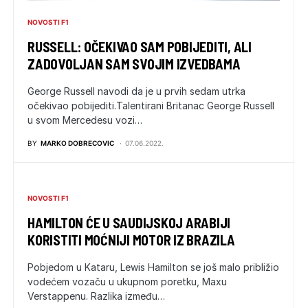
NOVOSTI F1
RUSSELL: OČEKIVAO SAM POBIJEDITI, ALI
ZADOVOLJAN SAM SVOJIM IZVEDBAMA
George Russell navodi da je u prvih sedam utrka
očekivao pobijediti.Talentirani Britanac George Russell
u svom Mercedesu vozi…
BY
MARKO DOBRECOVIC
07.06.2022.
NOVOSTI F1
HAMILTON ĆE U SAUDIJSKOJ ARABIJI
KORISTITI MOĆNIJI MOTOR IZ BRAZILA
Pobjedom u Kataru, Lewis Hamilton se još malo približio
vodećem vozaču u ukupnom poretku, Maxu
Verstappenu. Razlika između…