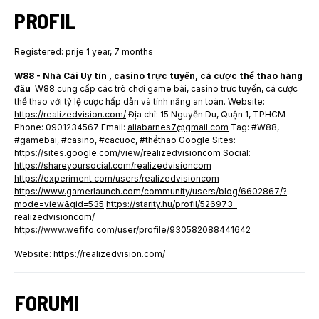
PROFIL
Registered: prije 1 year, 7 months
W88 - Nhà Cái Uy tín , casino trực tuyến, cá cược thể thao hàng
đầu
W88
cung cấp các trò chơi game bài, casino trực tuyến, cá cược
thể thao với tỷ lệ cược hấp dẫn và tính năng an toàn. Website:
https://realizedvision.com/
Địa chỉ: 15 Nguyễn Du, Quận 1, TPHCM
Phone: 0901234567 Email:
aliabarnes7@gmail.com
Tag: #W88,
#gamebai, #casino, #cacuoc, #thểthao Google Sites:
https://sites.google.com/view/realizedvisioncom
Social:
https://shareyoursocial.com/realizedvisioncom
https://experiment.com/users/realizedvisioncom
https://www.gamerlaunch.com/community/users/blog/6602867/?
mode=view&gid=535
https://starity.hu/profil/526973-
realizedvisioncom/
https://www.wefifo.com/user/profile/930582088441642
Website:
https://realizedvision.com/
FORUMI