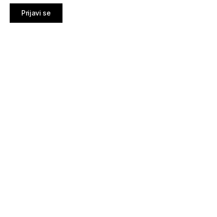
Prijavi se