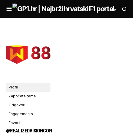
Profil
Započete teme
Odgovori
Engagements
Favoriti
@REALIZEDVISIONCOM