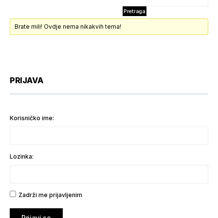
Brate mili! Ovdje nema nikakvih tema!
PRIJAVA
Korisničko ime:
Lozinka:
Zadrži me prijavljenim
Prijavi se