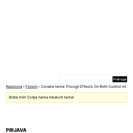
Naslovna
›
Forumi
›
Oznake teme: Provigil Effects On Birth Control ml
Brate mili! Ovdje nema nikakvih tema!
PRIJAVA