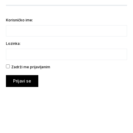
Korisničko ime:
Lozinka:
Zadrži me prijavljenim
Prijavi se