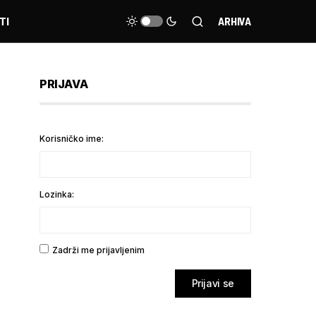
TI
ARHIVA
PRIJAVA
Korisničko ime:
Lozinka:
Zadrži me prijavljenim
Prijavi se