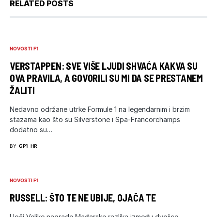
RELATED POSTS
NOVOSTI F1
VERSTAPPEN: SVE VIŠE LJUDI SHVAĆA KAKVA SU
OVA PRAVILA, A GOVORILI SU MI DA SE PRESTANEM
ŽALITI
Nedavno održane utrke Formule 1 na legendarnim i brzim
stazama kao što su Silverstone i Spa-Francorchamps
dodatno su…
BY
GP1_HR
NOVOSTI F1
RUSSELL: ŠTO TE NE UBIJE, OJAČA TE
Uoči Velike nagrade Mađarske razlika između dvojice