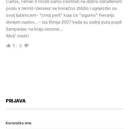
Carlos, Ferrari ti može samo čestitati na dobro odrađenom
poslu a termit-Vasseur se konačno zbližio i ugnjezdio sa
svoij ljubimcem- “crnoj perli” koja će “sigurno” Ferrariju
donijeti naslov… – iza Kimija 2007 kada su zadnji puta popili
šampanjac na kraju sezone…
Moš’ mislit!
1
0
PRIJAVA
Korisničko ime: