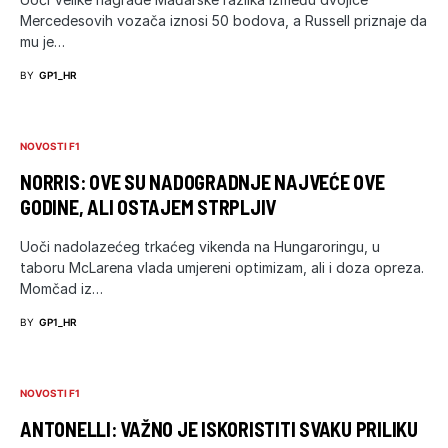
Mercedesovih vozača iznosi 50 bodova, a Russell priznaje da
mu je…
BY
GP1_HR
NOVOSTI F1
NORRIS: OVE SU NADOGRADNJE NAJVEĆE OVE
GODINE, ALI OSTAJEM STRPLJIV
Uoči nadolazećeg trkaćeg vikenda na Hungaroringu, u
taboru McLarena vlada umjereni optimizam, ali i doza opreza.
Momčad iz…
BY
GP1_HR
NOVOSTI F1
ANTONELLI: VAŽNO JE ISKORISTITI SVAKU PRILIKU