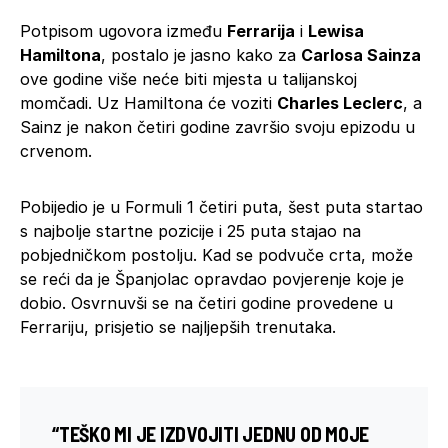
Potpisom ugovora između
Ferrarija
i
Lewisa
Hamiltona
, postalo je jasno kako za
Carlosa Sainza
ove godine više neće biti mjesta u talijanskoj
momčadi. Uz Hamiltona će voziti
Charles Leclerc
, a
Sainz je nakon četiri godine završio svoju epizodu u
crvenom.
Pobijedio je u Formuli 1 četiri puta, šest puta startao
s najbolje startne pozicije i 25 puta stajao na
pobjedničkom postolju. Kad se podvuče crta, može
se reći da je Španjolac opravdao povjerenje koje je
dobio. Osvrnuvši se na četiri godine provedene u
Ferrariju, prisjetio se najljepših trenutaka.
“TEŠKO MI JE IZDVOJITI JEDNU OD MOJE