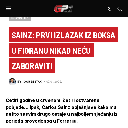
NOVOSTI F1
SAINZ: PRVI IZLAZAK IZ BOKSA
U FIORANU NIKAD NEĆU
ZABORAVITI
BY
IGOR ŠESTAK
07.01.2025.
Četiri godine u crvenom, četiri ostvarene
pobjede… Ipak, Carlos Sainz objašnjava kako mu
nešto sasvim drugo ostaje u najboljem sjećanju iz
perioda provedenog u Ferrariju.