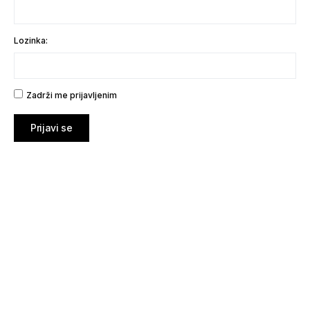
Lozinka:
Zadrži me prijavljenim
Prijavi se