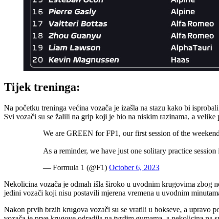
Tijek treninga:
Na početku treninga većina vozača je izašla na stazu kako bi isprobali
Svi vozači su se žalili na grip koji je bio na niskim razinama, a velike
We are GREEN for FP1, our first session of the weeken
As a reminder, we have just one solitary practice session 
— Formula 1 (@F1)
October 6, 2023
Nekolicina vozača je odmah išla široko u uvodnim krugovima zbog nedos
jedini vozači koji nisu postavili mjerena vremena u uvodnim minutama
Nakon prvih brzih krugova vozači su se vratili u bokseve, a upravo p
vozača je prve krugove odradila na tvrdim gumama, a nekolicina na 