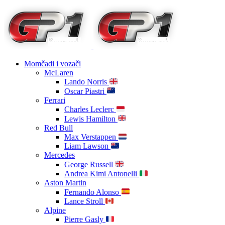
Momčadi i vozači
McLaren
Lando Norris
Oscar Piastri
Ferrari
Charles Leclerc
Lewis Hamilton
Red Bull
Max Verstappen
Liam Lawson
Mercedes
George Russell
Andrea Kimi Antonelli
Aston Martin
Fernando Alonso
Lance Stroll
Alpine
Pierre Gasly