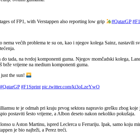
stages of FP1, with Verstappen also reporting low grip
#QatarGP
#F1
kako nema većih problema te su on, kao i njegov kolega Sainz, nastavili
tećenja.
nga do tada, na tvrdoj komponenti guma. Njegov momčadski kolega, Lando 
 još brže vrijeme na medium komponenti guma.
just the sun!
#QatarGP
#F1Sprint
pic.twitter.com/ki3oLzeYwO
lliamsu te je odmah pri kraju prvog sektora napravio grešku zbog koje
spio postaviti šesto vrijeme, a Albon deseto nakon nekoliko pokušaja.
Alonso u Aston Martinu, ispred Leclerca u Ferrariju. Ipak, samo koju min
pen je bio najbrži, a Perez treći.