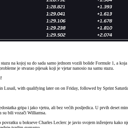
 stazu na kojoj su do sada samo jednom vozili bolide Formule 1, a koja 
 probleme je stvarao pijesak koji je vjetar nanosio na samu stazu.
d!
in Lusail, with qualifying later on on Friday, followed by Sprint Saturd
tatka gripa i jako vjetra, ali bez većih posljedica. U prvih deset min
 su bili vozači Williamsa.
o povratku u bokseve Charles Leclerc je javio svojem inženjeru kako nj
srednje tvrdim gumama.