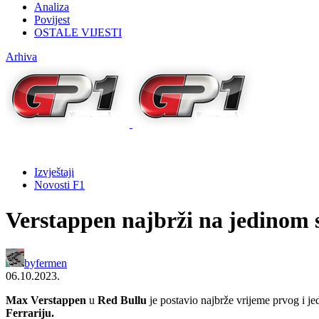
Analiza
Povijest
OSTALE VIJESTI
Arhiva
Izvještaji
Novosti F1
Verstappen najbrži na jedinom
by
fermen
06.10.2023.
Max Verstappen
u
Red Bullu
je postavio najbrže vrijeme prvog i j
Ferrariju.