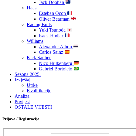
Jack Doohan
Haas
Esteban Ocon
Oliver Bearman
Racing Bulls
Yuki Tsunoda
Isack Hadjar
Williams
Alexander Albon
Carlos Sainz
Kick Sauber
Nico Hulkenberg
Gabriel Bortoleto
Sezona 2025.
Izvještaji
Utrke
Kvalifikacije
Analiza
Povijest
OSTALE VIJESTI
Prijava / Registracija