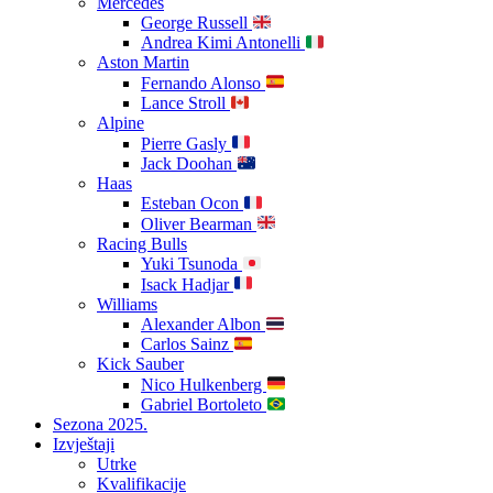
Mercedes
George Russell
Andrea Kimi Antonelli
Aston Martin
Fernando Alonso
Lance Stroll
Alpine
Pierre Gasly
Jack Doohan
Haas
Esteban Ocon
Oliver Bearman
Racing Bulls
Yuki Tsunoda
Isack Hadjar
Williams
Alexander Albon
Carlos Sainz
Kick Sauber
Nico Hulkenberg
Gabriel Bortoleto
Sezona 2025.
Izvještaji
Utrke
Kvalifikacije