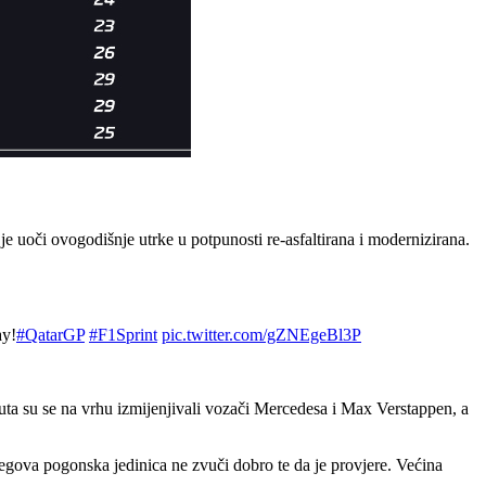
je uoči ovogodišnje utrke u potpunosti re-asfaltirana i modernizirana.
ay!
#QatarGP
#F1Sprint
pic.twitter.com/gZNEgeBl3P
uta su se na vrhu izmijenjivali vozači Mercedesa i Max Verstappen, a
egova pogonska jedinica ne zvuči dobro te da je provjere. Većina