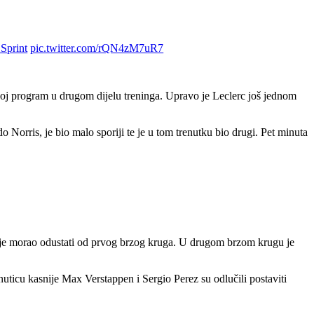
Sprint
pic.twitter.com/rQN4zM7uR7
 svoj program u drugom dijelu treninga. Upravo je Leclerc još jednom
Norris, je bio malo sporiji te je u tom trenutku bio drugi. Pet minuta
 je morao odustati od prvog brzog kruga. U drugom brzom krugu je
uticu kasnije Max Verstappen i Sergio Perez su odlučili postaviti