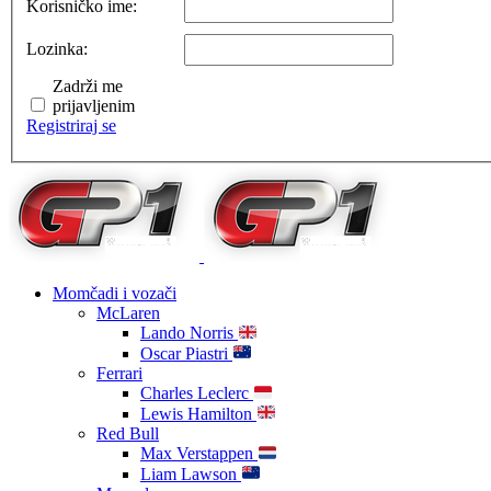
Korisničko ime:
Lozinka:
Zadrži me
prijavljenim
Registriraj se
Momčadi i vozači
McLaren
Lando Norris
Oscar Piastri
Ferrari
Charles Leclerc
Lewis Hamilton
Red Bull
Max Verstappen
Liam Lawson