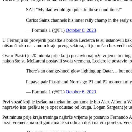
SAI: "My dad would go quick in these condiitons!"
Carlos Sainz channels his inner rally champ in the early 
— Formula 1 (@F1)
October 6, 2023
U Ferrariju su provjerili podatke s bolida Leclerca te su ustanovili 
otišao široko na samom kraju prvog sektora, ali je prošao bez većih oš
Oscar Piastri je 20 minuta prije kraja postavio najbrže vrijeme treni
nakon što su McLareni postavili svoja vremena, Leclerc je postavio
There's an orange-hued glow lighting up Qatar… but not 
Papaya pair Piastri and Norris go P1 and P2 momentarily
— Formula 1 (@F1)
October 6, 2023
Prvi vozač koji je izašao na mekanim gumama je bio Alex Albon u Wi
napravio istu grešku te je opet odustao od kruga. Logan Sargeant je u
Pet minuta prije kraja treninga najbrže vrijeme je postavio Fernando 
brza vremena na soft gumama te su odmah došli na vrh poretka. Verstap