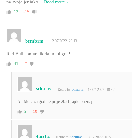
na svoje,jer iako
…
Read more »
12
-15
brmbrm
12.07.2022. 20:13
Red Bull spomenik da mu digne!
41
-7
schumy
Reply to
brmbrm
13.07.2022. 18:42
A i Merc za godine prije 2021, ajde priznaj!
3
-10
4matic
Reply to
schumy
13.07.2022. 18:57