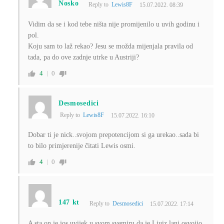
Nosko
Reply to
Lewis8F
15.07.2022. 08:39
Vidim da se i kod tebe ništa nije promijenilo u uvih godinu i
pol.
Koju sam to laž rekao? J
esu se možda mijenjala pravila od
tada, pa do ove zadnje utrke u Austriji?
4
0
Desmosedici
Reply to
Lewis8F
15.07.2022. 16:10
Dobar ti je nick..svojom prepotencijom si ga urekao..sada bi
to bilo primjerenije čitati Lewis osmi.
4
0
147 kt
Reply to
Desmosedici
15.07.2022. 17:14
A sta on je jos uvijek u svom svemiru da je Ljuiz lani osvojio