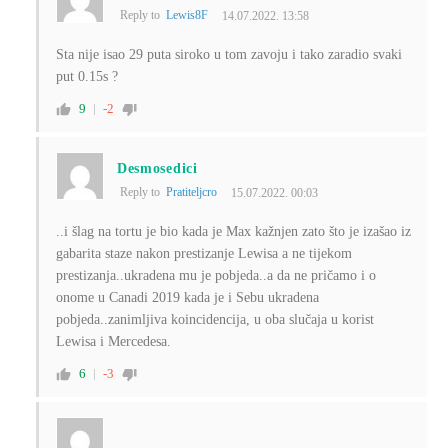
Reply to
Lewis8F
14.07.2022. 13:58
Sta nije isao 29 puta siroko u tom zavoju i tako zaradio svaki
put 0.15s ?
9
-2
Desmosedici
Reply to
Pratiteljcro
15.07.2022. 00:03
..i šlag na tortu je bio kada je Max kažnjen zato što je izašao iz
gabarita staze nakon prestizanje Lewisa a ne tijekom
prestizanja..ukradena mu je pobjeda..a da ne pričamo i o
onome u Canadi 2019 kada je i Sebu ukradena
pobjeda..zanimljiva koincidencija, u oba slučaja u korist
Lewisa i Mercedesa.
6
-3