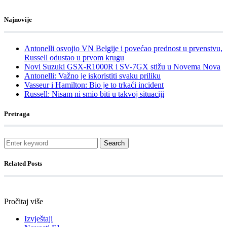
Najnovije
Antonelli osvojio VN Belgije i povećao prednost u prvenstvu,
Russell odustao u prvom krugu
Novi Suzuki GSX-R1000R i SV-7GX stižu u Novema Nova
Antonelli: Važno je iskoristiti svaku priliku
Vasseur i Hamilton: Bio je to trkaći incident
Russell: Nisam ni smio biti u takvoj situaciji
Pretraga
Search
Related Posts
Pročitaj više
Izvještaji