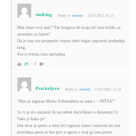
theKing
Reply to
schumy
13.07.2022. 05:25
Max imao svoj dan!? Par krugava do kraja jel znas koliko je
zaostajao za lujom?
Da je isao sve propustiti vozace nebi stigao napraviti posljednji
krug.
Sve u svemu,cista naritaljka
29
-5
Pratiteljcro
Reply to
schumy
13.07.2022. 21:33
“
Max je izgurao Micka Schumahera sa staze i – NIŠTA!”
To ti je eto nazalost ili na radost dozvoljeno u danasnjoj f1.
Tako je kako je!
Istu stvar je perez u istoj trci izgurao hama i naravno po tim
pravilima perez je bio prvi u apexu i ovaj ga ima pravo