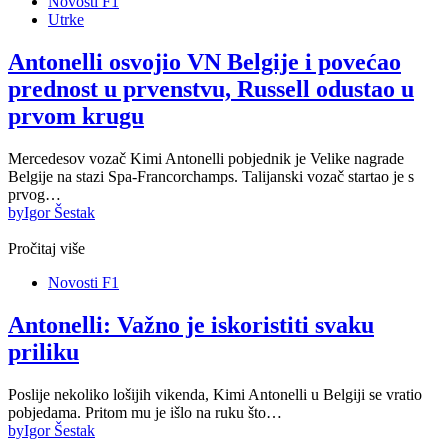
Novosti F1
Utrke
Antonelli osvojio VN Belgije i povećao
prednost u prvenstvu, Russell odustao u
prvom krugu
Mercedesov vozač Kimi Antonelli pobjednik je Velike nagrade
Belgije na stazi Spa-Francorchamps. Talijanski vozač startao je s
prvog…
by
Igor Šestak
Pročitaj više
Novosti F1
Antonelli: Važno je iskoristiti svaku
priliku
Poslije nekoliko lošijih vikenda, Kimi Antonelli u Belgiji se vratio
pobjedama. Pritom mu je išlo na ruku što…
by
Igor Šestak