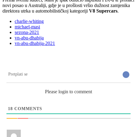
novi posao u Australiji, gdje je u prošlosti vršio dužnost zamjenika
direktora utrka u automobilističkoj kategoriji
V8 Supercars
.
charlie-whiting
michael-masi
sezona-2021
vn-abu-dhabija
vn-abu-dhabija-2021
Pretplati se
Please login to comment
18
COMMENTS