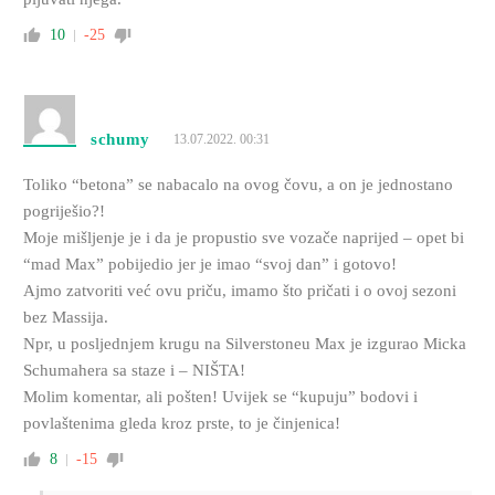
10
-25
schumy
13.07.2022. 00:31
Toliko “betona” se nabacalo na ovog čovu, a on je jednostano
pogriješio?!
Moje mišljenje je i da je propustio sve vozače naprijed – opet bi
“mad Max” pobijedio jer je imao “svoj dan” i gotovo!
Ajmo zatvoriti već ovu priču, imamo što pričati i o ovoj sezoni
bez Massija.
Npr, u posljednjem krugu na Silverstoneu Max je izgurao Micka
Schumahera sa staze i – NIŠTA!
Molim komentar, ali pošten! Uvijek se “kupuju” bodovi i
povlaštenima gleda kroz prste, to je činjenica!
8
-15