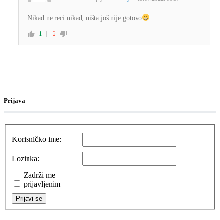
Nikad ne reci nikad, ništa još nije gotovo
1
-2
Prijava
Korisničko ime:
Lozinka:
Zadrži me
prijavljenim
Prijavi se