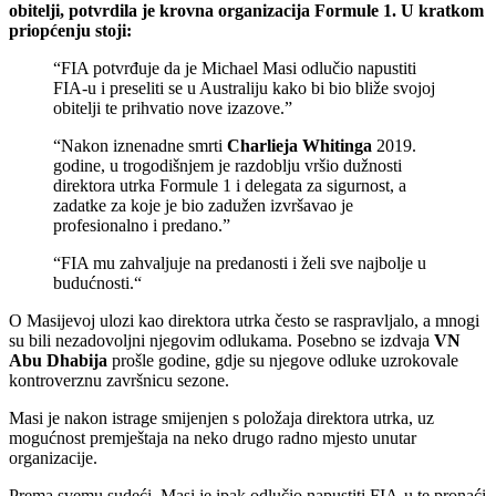
obitelji, potvrdila je krovna organizacija Formule 1. U kratkom
priopćenju stoji:
“FIA potvrđuje da je Michael Masi odlučio napustiti
FIA-u i preseliti se u Australiju kako bi bio bliže svojoj
obitelji te prihvatio nove izazove.”
“Nakon iznenadne smrti
Charlieja Whitinga
2019.
godine, u trogodišnjem je razdoblju vršio dužnosti
direktora utrka Formule 1 i delegata za sigurnost, a
zadatke za koje je bio zadužen izvršavao je
profesionalno i predano.”
“FIA mu zahvaljuje na predanosti i želi sve najbolje u
budućnosti.“
O Masijevoj ulozi kao direktora utrka često se raspravljalo, a mnogi
su bili nezadovoljni njegovim odlukama. Posebno se izdvaja
VN
Abu Dhabija
prošle godine, gdje su njegove odluke uzrokovale
kontroverznu završnicu sezone.
Masi je nakon istrage smijenjen s položaja direktora utrka, uz
mogućnost premještaja na neko drugo radno mjesto unutar
organizacije.
Prema svemu sudeći, Masi je ipak odlučio napustiti FIA-u te pronaći