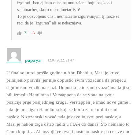
izgurati. Isto ej ham otiso na onu zelenu boju bas kao i
schumacher, skoro u centimetar isto!
To je dozvoljeno dns i nesmatra se izgurivanjem tj moze se
reci da je “izguran” ali se nekaznjava.
2
-3
papaya
12.07.2022. 21:47
U finalnoj utrci prošle godine u Abu Dhabiju, Masi je krivo
primijenio pravila, jer nije dopustio svim vozačima da pretječu
sigurnosno vozilo na stazi. Dopustio je to samo vozačima koji su
bili između Hamiltona i Verstappena da se vrate na svoje
pozicije prije posljednjeg kruga. Verstappen je imao nove gume i
lako je prestigao Hamiltona koji se borio za rekordni osmi
naslov. Nizozemski vozač tada je osvojio svoj prvi naslov, a
Masi je nakon toga ostao raditi u FIA-i do danas. Što nemamo to
ćemo kupiti…. Ali osvojit ce ovaj i posteno naslov pa će sve doć