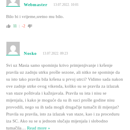
Webmaster
13.07.2022. 10:01
Bilo bi i vrijeme,sretno mu bilo.
11
-2
Nosko
13.07.2022. 09:23
Svi uz Masia samo spominju krivo primjenjivanje i kršenje
pravila uz zadnju utrku prošle sezone, ali nitko ne spominje da
su isto tako pravila bila kršena u prvoj utrci? Vidimo sada nakon
ove zadnje utrke ovog vikenda, koliko su se pravila za izlazak
van staze poštivala i kažnjavala. Pravila su ista i nisu se
mijenjala, i kako je moguće da su ih suci prošle godine nisu
provodili, nego su ih tada mogli drugačije tumačit ili mijenjat?
Pravila su pravila, isto za izlazak van staze, kao i za proceduru
iza SC. Ako su se u jednom slučaju mijenjala i slobodno
tumačila
…
Read more »