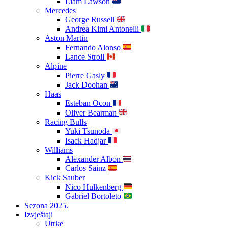
Liam Lawson
Mercedes
George Russell
Andrea Kimi Antonelli
Aston Martin
Fernando Alonso
Lance Stroll
Alpine
Pierre Gasly
Jack Doohan
Haas
Esteban Ocon
Oliver Bearman
Racing Bulls
Yuki Tsunoda
Isack Hadjar
Williams
Alexander Albon
Carlos Sainz
Kick Sauber
Nico Hulkenberg
Gabriel Bortoleto
Sezona 2025.
Izvještaji
Utrke