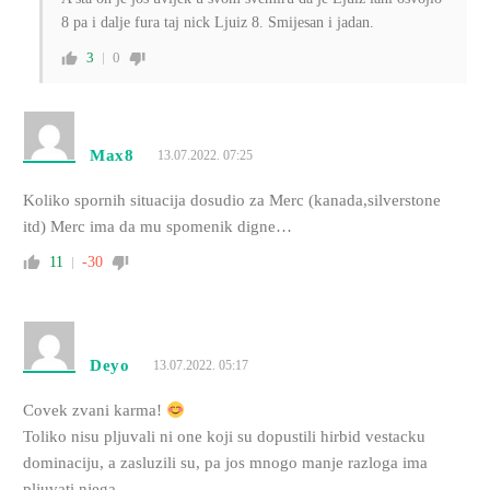
8 pa i dalje fura taj nick Ljuiz 8. Smijesan i jadan.
3
0
Max8
13.07.2022. 07:25
Koliko spornih situacija dosudio za Merc (kanada,silverstone
itd) Merc ima da mu spomenik digne…
11
-30
Deyo
13.07.2022. 05:17
Covek zvani karma!
Toliko nisu pljuvali ni one koji su dopustili hirbid vestacku
dominaciju, a zasluzili su, pa jos mnogo manje razloga ima
pljuvati njega.