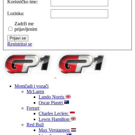
Korisničko ime:
Lozinka:
Zadrži me
prijavljenim
Prijavi se
Registriraj se
Momčadi i vozači
McLaren
Lando Norris
Oscar Piastri
Ferrari
Charles Leclerc
Lewis Hamilton
Red Bull
Max Verstappen