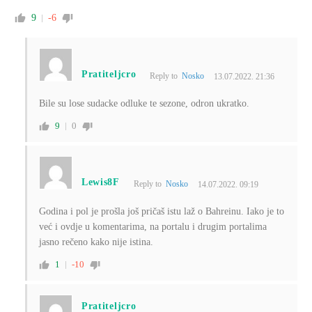
9
-6
Pratiteljcro
Reply to
Nosko
13.07.2022. 21:36
Bile su lose sudacke odluke te sezone, odron ukratko.
9
0
Lewis8F
Reply to
Nosko
14.07.2022. 09:19
Godina i pol je prošla još pričaš istu laž o Bahreinu. Iako je to
već i ovdje u komentarima, na portalu i drugim portalima
jasno rečeno kako nije istina.
1
-10
Pratiteljcro