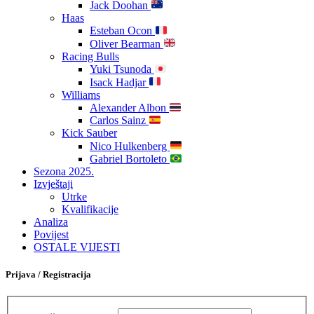
Jack Doohan
Haas
Esteban Ocon
Oliver Bearman
Racing Bulls
Yuki Tsunoda
Isack Hadjar
Williams
Alexander Albon
Carlos Sainz
Kick Sauber
Nico Hulkenberg
Gabriel Bortoleto
Sezona 2025.
Izvještaji
Utrke
Kvalifikacije
Analiza
Povijest
OSTALE VIJESTI
Prijava / Registracija