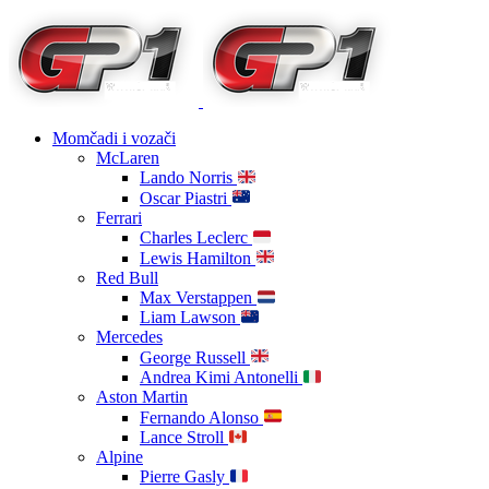
Momčadi i vozači
McLaren
Lando Norris
Oscar Piastri
Ferrari
Charles Leclerc
Lewis Hamilton
Red Bull
Max Verstappen
Liam Lawson
Mercedes
George Russell
Andrea Kimi Antonelli
Aston Martin
Fernando Alonso
Lance Stroll
Alpine
Pierre Gasly