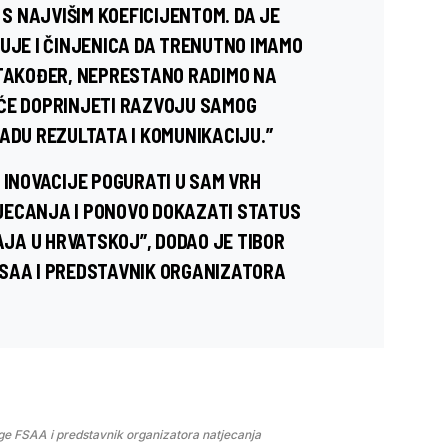
 NAJVIŠIM KOEFICIJENTOM. DA JE
ZUJE I ČINJENICA DA TRENUTNO IMAMO
 TAKOĐER, NEPRESTANO RADIMO NA
 ĆE DOPRINJETI RAZVOJU SAMOG
ADU REZULTATA I KOMUNIKACIJU.”
 INOVACIJE POGURATI U SAM VRH
JECANJA I PONOVO DOKAZATI STATUS
JA U HRVATSKOJ”, DODAO JE TIBOR
FSAA I PREDSTAVNIK ORGANIZATORA
uge FSAA i predstavnik organizatora natjecanja