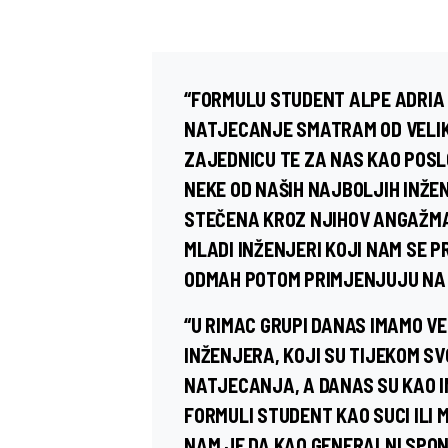
“FORMULU STUDENT ALPE ADRIA
NATJECANJE SMATRAM OD VELIK
ZAJEDNICU TE ZA NAS KAO POSL
NEKE OD NAŠIH NAJBOLJIH INŽE
STEČENA KROZ NJIHOV ANGAŽMA
MLADI INŽENJERI KOJI NAM SE 
ODMAH POTOM PRIMJENJUJU NA 
“U RIMAC GRUPI DANAS IMAMO V
INŽENJERA, KOJI SU TIJEKOM SV
NATJECANJA, A DANAS SU KAO IN
FORMULI STUDENT KAO SUCI ILI
NAM JE DA KAO GENERALNI SPO