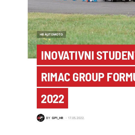
HR AUTOMOTO
INOVATIVNI STUDEN
RIMAC GROUP FORM
2022
BY
GP1_HR
17.05.2022.