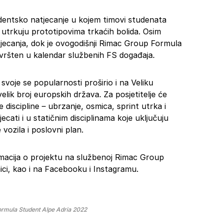
entsko natjecanje u kojem timovi studenata
se utrkuju prototipovima trkaćih bolida. Osim
atjecanja, dok je ovogodišnji Rimac Group Formula
vršten u kalendar službenih FS događaja.
voje se popularnosti proširio i na Veliku
velik broj europskih država. Za posjetitelje će
 discipline – ubrzanje, osmica, sprint utrka i
jecati i u statičnim disciplinama koje uključuju
vozila i poslovni plan.
rmacija o projektu na službenoj Rimac Group
ci, kao i na Facebooku i Instagramu.
rmula Student Alpe Adria 2022