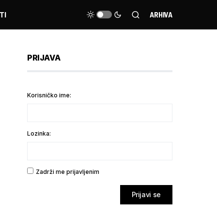
TI
ARHIVA
PRIJAVA
Korisničko ime:
Lozinka:
Zadrži me prijavljenim
Prijavi se