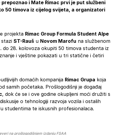
e prepoznao i Mate Rimac prvi je put službeni
 50 timova iz cijelog svijeta, a organizatori
je projekta
Rimac Group Formula Student Alpe
 stazi
ST-Rauš
u
Novom Marofu
na službenom
 do 28. kolovoza okupiti 50 timova studenta iz
znanje i vještine pokazati u tri statične i četiri
budljivijih domaćih kompanija
Rimac Grupa
koja
d samih početaka. Prošlogodišnji je događaj
c
, dok će se i ove godine okupljeni moći družiti s
skusije o tehnologiji razvoja vozila i ostalih
 studentima te iskusnih profesionalaca.
veri na prošlogodišnjem izdanju FSAA