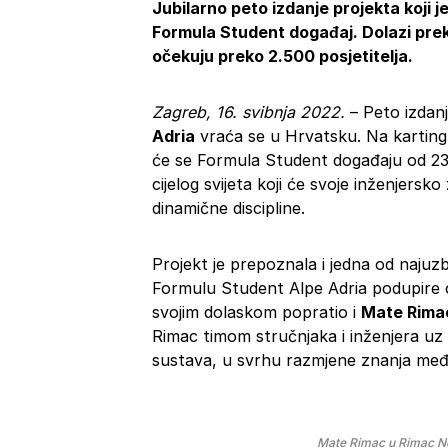
Jubilarno peto izdanje projekta koji j
Formula Student događaj. Dolazi preko
očekuju preko 2.500 posjetitelja.
Zagreb, 16. svibnja 2022.
– Peto izdan
Adria
vraća se u Hrvatsku. Na karting
će se Formula Student događaju od 23.
cijelog svijeta koji će svoje inženjersko 
dinamične discipline.
Projekt je prepoznala i jedna od najuz
Formulu Student Alpe Adria podupire o
svojim dolaskom popratio i
Mate Rima
Rimac timom stručnjaka i inženjera uz di
sustava, u svrhu razmjene znanja među
Mate Rimac u Rimac Ne