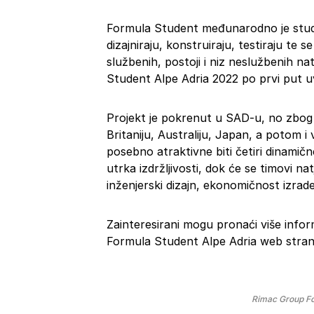
Formula Student međunarodno je stud
dizajniraju, konstruiraju, testiraju te 
službenih, postoji i niz neslužbenih n
Student Alpe Adria 2022 po prvi put u
Projekt je pokrenut u SAD-u, no zbog s
Britaniju, Australiju, Japan, a potom i 
posebno atraktivne biti četiri dinamične
utrka izdržljivosti, dok će se timovi nat
inženjerski dizajn, ekonomičnost izrade 
Zainteresirani mogu pronaći više info
Formula Student Alpe Adria web strani
Rimac Group Fo