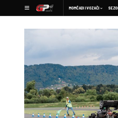
MOMČADI I VOZAČI
SEZO