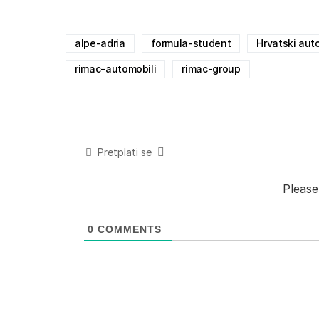
alpe-adria
formula-student
Hrvatski aut
rimac-automobili
rimac-group
Pretplati se
Please
0
COMMENTS