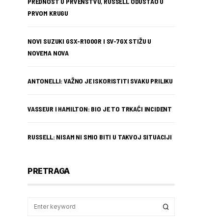
PREDNOST U PRVENSTVU, RUSSELL ODUSTAO U
PRVOM KRUGU
NOVI SUZUKI GSX-R1000R I SV-7GX STIŽU U
NOVEMA NOVA
ANTONELLI: VAŽNO JE ISKORISTITI SVAKU PRILIKU
VASSEUR I HAMILTON: BIO JE TO TRKAĆI INCIDENT
RUSSELL: NISAM NI SMIO BITI U TAKVOJ SITUACIJI
PRETRAGA