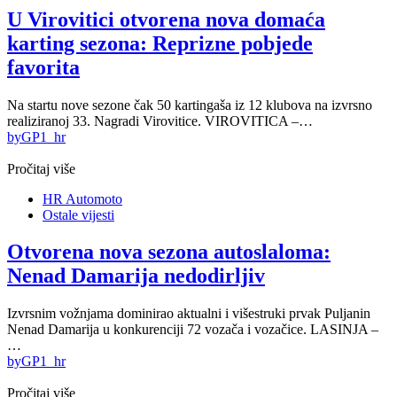
U Virovitici otvorena nova domaća
karting sezona: Reprizne pobjede
favorita
Na startu nove sezone čak 50 kartingaša iz 12 klubova na izvrsno
realiziranoj 33. Nagradi Virovitice. VIROVITICA –…
by
GP1_hr
Pročitaj više
HR Automoto
Ostale vijesti
Otvorena nova sezona autoslaloma:
Nenad Damarija nedodirljiv
Izvrsnim vožnjama dominirao aktualni i višestruki prvak Puljanin
Nenad Damarija u konkurenciji 72 vozača i vozačice. LASINJA –
…
by
GP1_hr
Pročitaj više