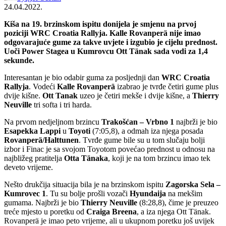
24.04.2022.
Kiša na 19. brzinskom ispitu donijela je smjenu na prvoj
poziciji WRC Croatia Rallyja. Kalle Rovanperä nije imao
odgovarajuće gume za takve uvjete i izgubio je cijelu prednost.
Uoči Power Stagea u Kumrovcu Ott Tänak sada vodi za 1,4
sekunde.
Interesantan je bio odabir guma za posljednji dan
WRC Croatia
Rallyja
. Vodeći
Kalle Rovanperä
izabrao je tvrđe četiri gume plus
dvije kišne.
Ott Tanak
uzeo je četiri mekše i dvije kišne, a
Thierry
Neuville
tri softa i tri harda.
Na prvom nedjeljnom brzincu
Trakošćan – Vrbno 1
najbrži je bio
Esapekka Lappi
u
Toyoti
(7:05,8), a odmah iza njega posada
Rovanperä/Halttunen
. Tvrđe gume bile su u tom slučaju bolji
izbor i Finac je sa svojom Toyotom povećao prednost u odnosu na
najbližeg pratitelja
Otta Tänaka
, koji je na tom brzincu imao tek
deveto vrijeme.
Nešto drukčija situacija bila je na brzinskom ispitu
Zagorska Sela –
Kumrovec 1
. Tu su bolje prošli vozači
Hyundaija
na mekšim
gumama. Najbrži je bio
Thierry Neuville
(8:28,8), čime je preuzeo
treće mjesto u poretku od
Craiga Breena
, a iza njega Ott Tänak.
Rovanperä je imao peto vrijeme, ali u ukupnom poretku još uvijek