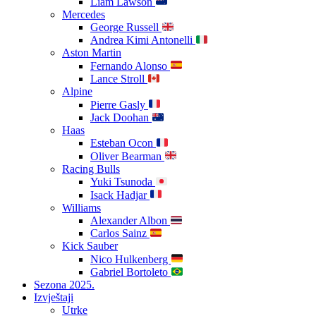
Liam Lawson
Mercedes
George Russell
Andrea Kimi Antonelli
Aston Martin
Fernando Alonso
Lance Stroll
Alpine
Pierre Gasly
Jack Doohan
Haas
Esteban Ocon
Oliver Bearman
Racing Bulls
Yuki Tsunoda
Isack Hadjar
Williams
Alexander Albon
Carlos Sainz
Kick Sauber
Nico Hulkenberg
Gabriel Bortoleto
Sezona 2025.
Izvještaji
Utrke