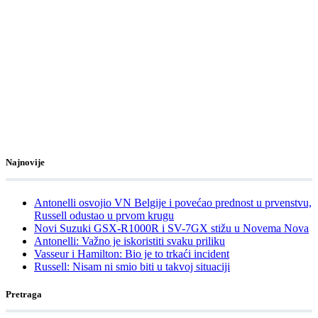
Najnovije
Antonelli osvojio VN Belgije i povećao prednost u prvenstvu,
Russell odustao u prvom krugu
Novi Suzuki GSX-R1000R i SV-7GX stižu u Novema Nova
Antonelli: Važno je iskoristiti svaku priliku
Vasseur i Hamilton: Bio je to trkaći incident
Russell: Nisam ni smio biti u takvoj situaciji
Pretraga