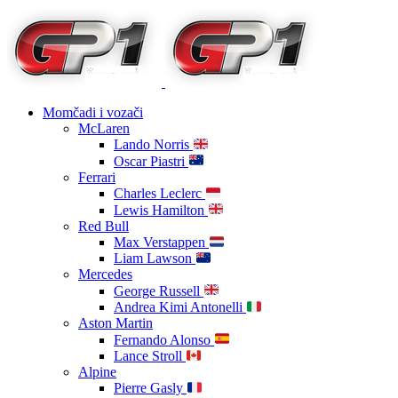
Momčadi i vozači
McLaren
Lando Norris
Oscar Piastri
Ferrari
Charles Leclerc
Lewis Hamilton
Red Bull
Max Verstappen
Liam Lawson
Mercedes
George Russell
Andrea Kimi Antonelli
Aston Martin
Fernando Alonso
Lance Stroll
Alpine
Pierre Gasly