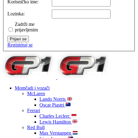
Korisničko ime:
Lozinka:
Zadrži me
prijavljenim
Prijavi se
Registriraj se
Momčadi i vozači
McLaren
Lando Norris
Oscar Piastri
Ferrari
Charles Leclerc
Lewis Hamilton
Red Bull
Max Verstappen