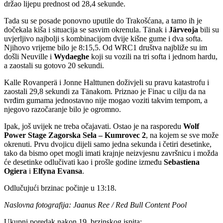
držao lijepu prednost od 28,4 sekunde.
Tada su se posade ponovno uputile do Trakošćana, a tamo ih je
dočekala kiša i situacija se sasvim okrenula. Tänak i
Järveoja
bili su
uvjerljivo najbolji s kombinacijom dvije kišne gume i dva softa.
Njihovo vrijeme bilo je 8:15,5. Od WRC1 društva najbliže su im
došli Neuville i
Wydaeghe
koji su vozili na tri softa i jednom hardu,
a zaostali su gotovo 20 sekundi.
Kalle Rovanperä i Jonne Halttunen doživjeli su pravu katastrofu i
zaostali 29,8 sekundi za Tänakom. Priznao je Finac u cilju da na
tvrđim gumama jednostavno nije mogao voziti takvim tempom, a
njegovo razočaranje bilo je ogromno.
Ipak, još uvijek ne treba očajavati. Ostao je na rasporedu
Wolf
Power Stage Zagorska Sela – Kumrovec 2
, na kojem se sve može
okrenuti. Prvu dvojicu dijeli samo jedna sekunda i četiri desetinke,
tako da bismo opet mogli imati krajnje neizvjesnu završnicu i možda
će desetinke odlučivati kao i prošle godine između
Sebastiena
Ogiera
i
Elfyna Evansa
.
Odlučujući brzinac počinje u 13:18.
Naslovna fotografija: Jaanus Ree / Red Bull Content Pool
Ukupni poredak nakon 19. brzinskog ispita
: