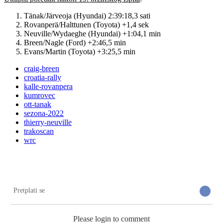
Tänak/Järveoja (Hyundai) 2:39:18,3 sati
Rovanperä/Halttunen (Toyota) +1,4 sek
Neuville/Wydaeghe (Hyundai) +1:04,1 min
Breen/Nagle (Ford) +2:46,5 min
Evans/Martin (Toyota) +3:25,5 min
craig-breen
croatia-rally
kalle-rovanpera
kumrovec
ott-tanak
sezona-2022
thierry-neuville
trakoscan
wrc
Pretplati se
Please login to comment