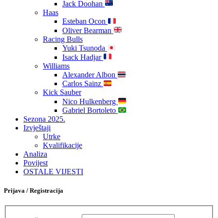
Jack Doohan
Haas
Esteban Ocon
Oliver Bearman
Racing Bulls
Yuki Tsunoda
Isack Hadjar
Williams
Alexander Albon
Carlos Sainz
Kick Sauber
Nico Hulkenberg
Gabriel Bortoleto
Sezona 2025.
Izvještaji
Utrke
Kvalifikacije
Analiza
Povijest
OSTALE VIJESTI
Prijava / Registracija