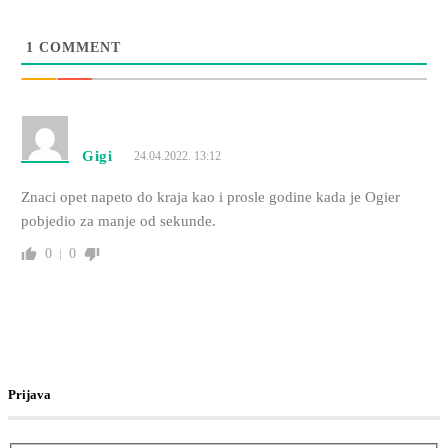
1
COMMENT
Gigi
24.04.2022. 13:12
Znaci opet napeto do kraja kao i prosle godine kada je Ogier
pobjedio za manje od sekunde.
0
0
Prijava