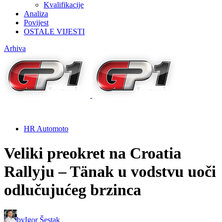
Kvalifikacije
Analiza
Povijest
OSTALE VIJESTI
Arhiva
HR Automoto
Veliki preokret na Croatia
Rallyju – Tänak u vodstvu uoči
odlučujućeg brzinca
by
Igor Šestak