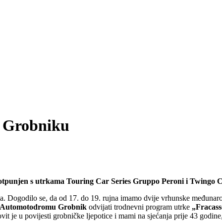
 Grobniku
punjen s utrkama Touring Car Series Gruppo Peroni i Twingo Cu
a. Dogodilo se, da od 17. do 19. rujna imamo dvije vrhunske međunarod
Automotodromu Grobnik
odvijati trodnevni program utrke
„Fracass
ovit je u povijesti grobničke ljepotice i mami na sjećanja prije 43 godi