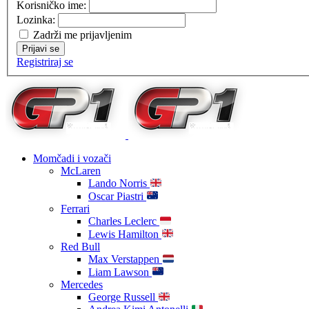
Korisničko ime:
Lozinka:
Zadrži me prijavljenim
Prijavi se
Registriraj se
Momčadi i vozači
McLaren
Lando Norris
Oscar Piastri
Ferrari
Charles Leclerc
Lewis Hamilton
Red Bull
Max Verstappen
Liam Lawson
Mercedes
George Russell