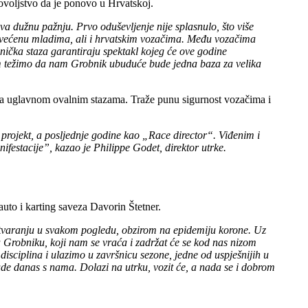
ovoljstvo da je ponovo u Hrvatskoj.
a dužnu pažnju. Prvo oduševljenje nije splasnulo, što više
posvećenu mladima, ali i hrvatskim vozačima. Među vozačima
bnička staza garantiraju spektakl kojeg će ove godine
jim težimo da nam Grobnik ubuduće bude jedna baza za velika
, na uglavnom ovalnim stazama. Traže punu sigurnost vozačima i
rojekt, a posljednje godine kao „Race director“. Viđenim i
ifestacije”, kazao je Philippe Godet, direktor utrke.
uto i karting saveza Davorin Štetner.
zatvaranju u svakom pogledu, obzirom na epidemiju korone. Uz
a Grobniku, koji nam se vraća i zadržat će se kod nas nizom
sciplina i ulazimo u završnicu sezone, jedne od uspješnijih u
de danas s nama. Dolazi na utrku, vozit će, a nada se i dobrom