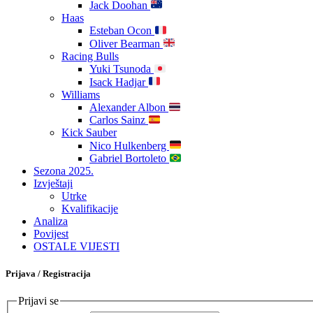
Jack Doohan
Haas
Esteban Ocon
Oliver Bearman
Racing Bulls
Yuki Tsunoda
Isack Hadjar
Williams
Alexander Albon
Carlos Sainz
Kick Sauber
Nico Hulkenberg
Gabriel Bortoleto
Sezona 2025.
Izvještaji
Utrke
Kvalifikacije
Analiza
Povijest
OSTALE VIJESTI
Prijava / Registracija
Prijavi se