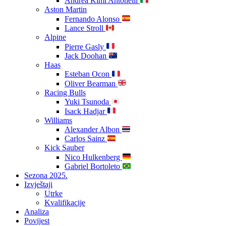
Andrea Kimi Antonelli
Aston Martin
Fernando Alonso
Lance Stroll
Alpine
Pierre Gasly
Jack Doohan
Haas
Esteban Ocon
Oliver Bearman
Racing Bulls
Yuki Tsunoda
Isack Hadjar
Williams
Alexander Albon
Carlos Sainz
Kick Sauber
Nico Hulkenberg
Gabriel Bortoleto
Sezona 2025.
Izvještaji
Utrke
Kvalifikacije
Analiza
Povijest