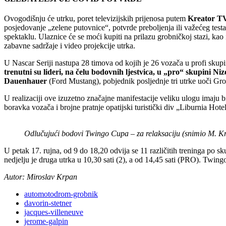
Ovogodišnju će utrku, poret televizijskih prijenosa putem
Kreator T
posjedovanje „zelene putovnice“, potvrde preboljenja ili važećeg tes
spektaklu. Ulaznice će se moći kupiti na prilazu grobničkoj stazi, ka
zabavne sadržaje i video projekcije utrka.
U Nascar Seriji nastupa 28 timova od kojih je 26 vozača u profi skup
trenutni su lideri, na čelu bodovnih ljestvica, u „pro“ skupini 
Dauenhauer
(Ford Mustang), pobjednik posljednje tri utrke uoči Gr
U realizaciji ove izuzetno značajne manifestacije veliku ulogu imaju
boravka vozača i brojne pratnje opatijski turistički div „Liburnia Hote
Odlučujući bodovi Twingo Cupa – za relaksaciju (snimio M. K
U petak 17. rujna, od 9 do 18,20 odvija se 11 različitih treninga po s
nedjelju je druga utrka u 10,30 sati (2), a od 14,45 sati (PRO). Twin
Autor: Miroslav Krpan
automotodrom-grobnik
davorin-stetner
jacques-villeneuve
jerome-galpin