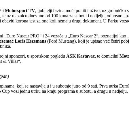
V
i
Motorsport TV
, ljubitelji brzina moći pratiti i uživo, uz grobničk
ta, te uz ulaznicu dnevnno od 100 kuna za subotu i nedjelju, odnosno „
o i obaviti korona test za one koji nemaju drugi dokument. U Parku voza
ini „Euro Nascar PRO“ i 24 vozača u „Euro Nascar 2“, poznatijoj kao „a
Nizozemac Loris Hezemans
(Ford Mustang), koji je upisao već četiri po
obnika.
 brojni sponzori, u sportskom pogledu
ASK Kastavac
, te domicilni
Moto
ls & Villas“.
rpan)
kupinama, koji se nastavljaju i u subotnje jutro od 9 sati. Prva utrka E
go Cup vozi jednu utrku na kraju programa u subotu, a drugu u nedjelju,