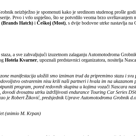
obnik neizbježno je spomenuti kako je sredinom studenog prošle godine
ije. Prvo i vrlo uspješno, što se potvrdilo veoma brzo uvrštavanjem n
ji (Brands Hatch)
i
Češkoj (Most)
, s dvije bodovne utrke nastavlja na
h staza, a sve zahvaljujući izuzetnom zalaganju Automotodroma Grobnik 
kog
Hotela Kvarner
, upoznali predstavnici organizatora, nositelja Nasca
 sezone manifestacija uložili smo izniman trud da pripremimo stazu i s
zadovoljstvo ostvarenim nisu krili naši partneri i hvala im na ukazano
puniti program, pored redovnih skupina u kojima vozači Nascara nastupa
 dovodi dvosatnu utrku izdržljivosti endurance Touring Car Series DSG
azao je Robert Žiković, predsjednik Uprave Automotodroma Grobnik d.o
det (snimio M. Krpan)