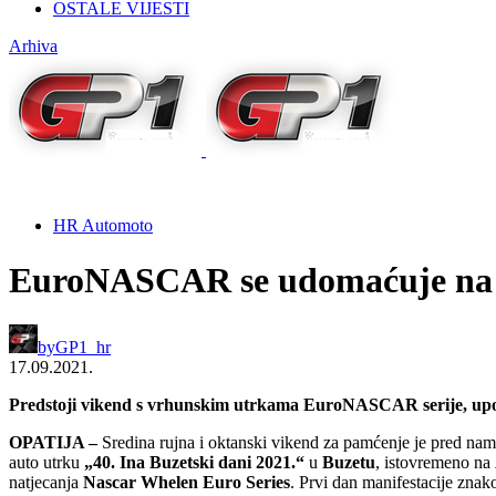
OSTALE VIJESTI
Arhiva
HR Automoto
EuroNASCAR se udomaćuje na
by
GP1_hr
17.09.2021.
Predstoji vikend s vrhunskim utrkama EuroNASCAR serije, upot
OPATIJA –
Sredina rujna i oktanski vikend za pamćenje je pred nam
auto utrku
„40. Ina Buzetski dani 2021.“
u
Buzetu
, istovremeno na
natjecanja
Nascar Whelen Euro Series
. Prvi dan manifestacije znak