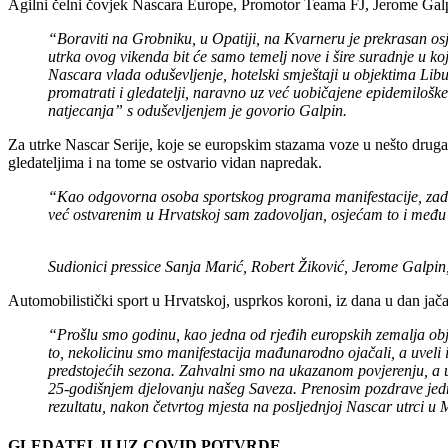
Agilni čelni čovjek Nascara Europe, Promotor Teama FJ, Jerome Galpin
“Boraviti na Grobniku, u Opatiji, na Kvarneru je prekrasan osj
utrka ovog vikenda bit će samo temelj nove i šire suradnje u 
Nascara vlada oduševljenje, hotelski smještaji u objektima Libu
promatrati i gledatelji, naravno uz već uobičajene epidemiloš
natjecanja” s oduševljenjem je govorio Galpin.
Za utrke Nascar Serije, koje se europskim stazama voze u nešto druga
gledateljima i na tome se ostvario vidan napredak.
“Kao odgovorna osoba sportskog programa manifestacije, zadaća
već ostvarenim u Hrvatskoj sam zadovoljan, osjećam to i među vo
Sudionici pressice Sanja Marić, Robert Žiković, Jerome Galpin
Automobilistički sport u Hrvatskoj, usprkos koroni, iz dana u dan jač
“Prošlu smo godinu, kao jedna od rjeđih europskih zemalja obj
to, nekolicinu smo manifestacija mađunarodno ojačali, a uveli 
predstojećih sezona. Zahvalni smo na ukazanom povjerenju, a u 
25-godišnjem djelovanju našeg Saveza. Prenosim pozdrave jedno
rezultatu, nakon četvrtog mjesta na posljednjoj Nascar utrci u M
GLEDATELJI UZ COVID POTVRDE