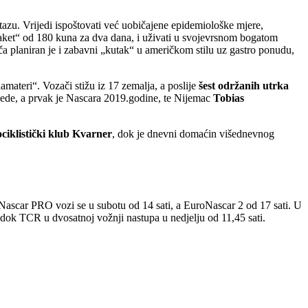
u stazu. Vrijedi ispoštovati već uobičajene epidemiološke mjere,
paket“ od 180 kuna za dva dana, i uživati u svojevrsnom bogatom
ča planiran je i zabavni „kutak“ u američkom stilu uz gastro ponudu,
materi“. Vozači stižu iz 17 zemalja, a poslije
šest održanih utrka
bjede, a prvak je Nascara 2019.godine, te Nijemac
Tobias
ciklistički klub Kvarner
, dok je dnevni domaćin višednevnog
uroNascar PRO vozi se u subotu od 14 sati, a EuroNascar 2 od 17 sati. U
 dok TCR u dvosatnoj vožnji nastupa u nedjelju od 11,45 sati.