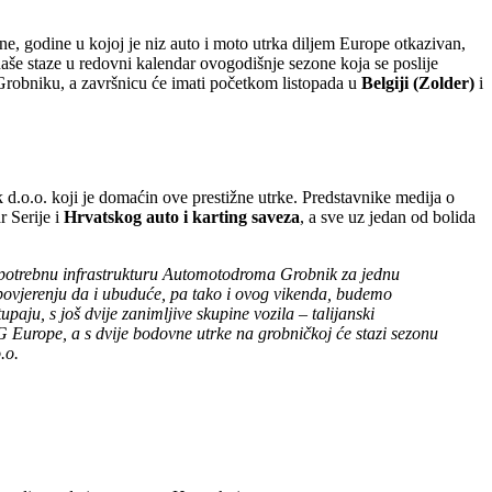
, godine u kojoj je niz auto i moto utrka diljem Europe otkazivan,
aše staze u redovni kalendar ovogodišnje sezone koja se poslije
 Grobniku, a završnicu će imati početkom listopada u
Belgiji (Zolder)
i
d.o.o. koji je domaćin ove prestižne utrke. Predstavnike medija o
r Serije i
Hrvatskog auto i karting saveza
, a sve uz jedan od bolida
vu potrebnu infrastrukturu Automotodroma Grobnik za jednu
m povjerenju da i ubuduće, pa tako i ovog vikenda, budemo
ju, s još dvije zanimljive skupine vozila – talijanski
 Europe, a s dvije bodovne utrke na grobničkoj će stazi sezonu
.o.