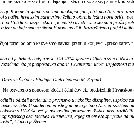
 prepoznao je sav trud i ulaganja u stazu i oko staze, pa nije krio zad
ećaj. K tome to spojiti s našom preokupacijom, utrkama Nascara, izaziv
kojoj s našim hrvatskim partnerima želimo oformiti jednu novu priču, 
rnija Hotela su besprijekorni, klimatski uvjeti i ono što nam pruža gro
ke mjere na koje smo se širom Europe navikli. Razrađujemo projekt ko
čijoj formi od onih kakve smo navikli pratiti u kolijevci „preko bare“
 mi je brinuti o sigurnosti. Od 2014. godine uključen sam u Nascar p
začima, što je pretpostavka dobrih i kvalitetnih utrka, uspješnosti man
, Davorin Štetner i Philippe Godet (snimio M. Krpan)
a. Na ostvareno s ponosom gleda i čelni čovjek, predsjednik Hrvatskog a
edinili i održali nacionalno prvenstvo u nekoliko disciplina, usprkos 
i neke novitete. U studenom prošle godine to je bio i Nascar spektakl n
okvirima HAKS-a već je ove godine provedeno 30-tak utrka različitih di
g svjetskog asa Jacques Villenevuea, kojeg su obveze spriječile da bu
ostu”, istakao je Štetner.