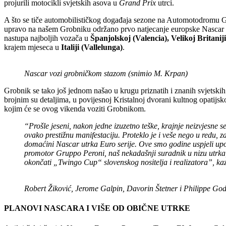
projurili motocikli svjetskih asova u
Grand Prix
utrci.
A što se tiče automobilističkog događaja sezone na Automotodromu Gr
upravo na našem Grobniku održano prvo natjecanje europske Nascar ser
nastupa najboljih vozača u
Španjolskoj (Valencia), Velikoj Britani
krajem mjeseca u
Italiji (Vallelunga)
.
Nascar vozi grobničkom stazom (snimio M. Krpan)
Grobnik se tako još jednom našao u krugu priznatih i znanih svjetski
brojnim su detaljima, u povijesnoj Kristalnoj dvorani kultnog opatijs
kojim će se ovog vikenda voziti Grobnikom.
“Prošle jeseni, nakon jedne izuzetno teške, krajnje neizvjesne
ovako prestižnu manifestaciju. Proteklo je i veše nego u redu, 
domaćini Nascar utrka Euro serije. Ove smo godine uspjeli upot
promotor Gruppo Peroni, naš nekadašnji suradnik u nizu utrka,
okončati „Twingo Cup“ slovenskog nositelja i realizatora”, k
Robert Žiković, Jerome Galpin, Davorin Štetner i Philippe Go
PLANOVI NASCARA I VIŠE OD OBIČNE UTRKE