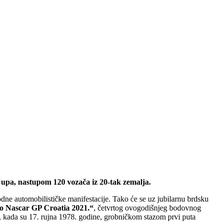
pa, nastupom 120 vozača iz 20-tak zemalja.
ne automobilističke manifestacije. Tako će se uz jubilarnu brdsku
o Nascar GP Croatia 2021.“
, četvrtog ovogodišnjeg bodovnog
ne, kada su 17. rujna 1978. godine, grobničkom stazom prvi puta