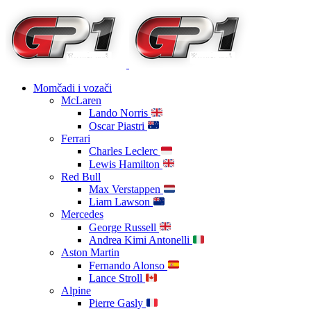
Momčadi i vozači
McLaren
Lando Norris
Oscar Piastri
Ferrari
Charles Leclerc
Lewis Hamilton
Red Bull
Max Verstappen
Liam Lawson
Mercedes
George Russell
Andrea Kimi Antonelli
Aston Martin
Fernando Alonso
Lance Stroll
Alpine
Pierre Gasly