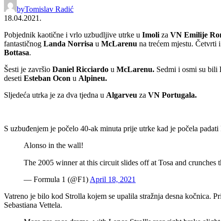
by
Tomislav Radić
18.04.2021.
Pobjednik kaotične i vrlo uzbudljive utrke u
Imoli
za
VN Emilije R
fantastičnog
Landa Norrisa
u
McLarenu
na trećem mjestu. Četvrti i 
Bottasa
.
Šesti je završio
Daniel Ricciardo
u
McLarenu.
Sedmi i osmi su bili
deseti
Esteban Ocon
u
Alpineu.
Sljedeća utrka je za dva tjedna u
Algarveu
za
VN Portugala.
S uzbuđenjem je počelo 40-ak minuta prije utrke kad je počela padati 
Alonso in the wall!
The 2005 winner at this circuit slides off at Tosa and crunches t
— Formula 1 (@F1)
April 18, 2021
Vatreno je bilo kod Strolla kojem se upalila stražnja desna kočnica. Pr
Sebastiana Vettela.