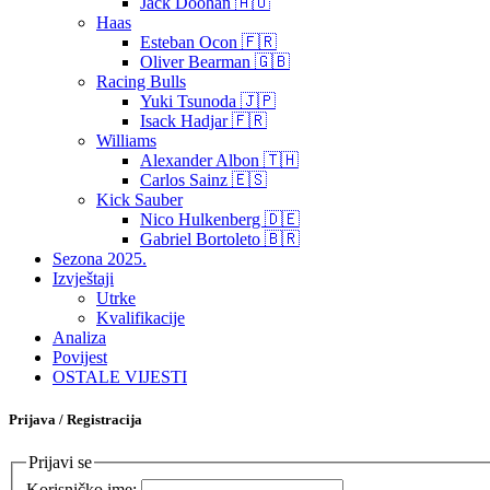
Jack Doohan 🇦🇺
Haas
Esteban Ocon 🇫🇷
Oliver Bearman 🇬🇧
Racing Bulls
Yuki Tsunoda 🇯🇵
Isack Hadjar 🇫🇷
Williams
Alexander Albon 🇹🇭
Carlos Sainz 🇪🇸
Kick Sauber
Nico Hulkenberg 🇩🇪
Gabriel Bortoleto 🇧🇷
Sezona 2025.
Izvještaji
Utrke
Kvalifikacije
Analiza
Povijest
OSTALE VIJESTI
Prijava / Registracija
Prijavi se
Korisničko ime: