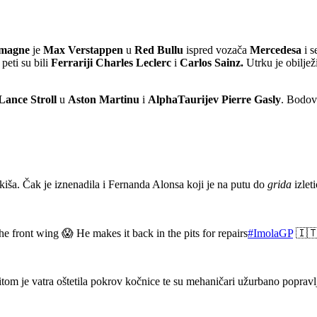
omagne
je
Max Verstappen
u
Red Bullu
ispred vozača
Mercedesa
i 
peti su bili
Ferrariji Charles Leclerc
i
Carlos Sainz.
Utrku je obilje
Lance Stroll
u
Aston Martinu
i
AlphaTaurijev
Pierre Gasly
. Bodov
kiša. Čak je iznenadila i Fernanda Alonsa koji je na putu do
grida
izleti
he front wing 😱 He makes it back in the pits for repairs
#ImolaGP
🇮
itom je vatra oštetila pokrov kočnice te su mehaničari užurbano popravlj