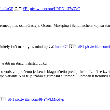
ImolaGP
🇮🇹
#F1
pic.twitter.com/U9DNmTWZzT
intermedijima, osim Gaslyja, Ocona, Mazepina i Schumachera koji su star
initely isn't making its mind up 🤔
#ImolaGP
🇮🇹
#F1
pic.twitter.com
atiti na stazu. i startati utrku.
zeo vodstvo, pri čemu je Lewis blago oštetio prednje krilo. Latifi se izv
e Variante Alta te je izašao sigurnosni automobil. Poredak u trenutku 
🇮🇹
#F1
pic.twitter.com/9FYWkMKdvp