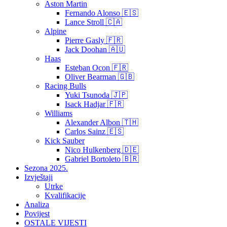
Aston Martin
Fernando Alonso 🇪🇸
Lance Stroll 🇨🇦
Alpine
Pierre Gasly 🇫🇷
Jack Doohan 🇦🇺
Haas
Esteban Ocon 🇫🇷
Oliver Bearman 🇬🇧
Racing Bulls
Yuki Tsunoda 🇯🇵
Isack Hadjar 🇫🇷
Williams
Alexander Albon 🇹🇭
Carlos Sainz 🇪🇸
Kick Sauber
Nico Hulkenberg 🇩🇪
Gabriel Bortoleto 🇧🇷
Sezona 2025.
Izvještaji
Utrke
Kvalifikacije
Analiza
Povijest
OSTALE VIJESTI