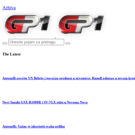
Arhiva
The Latest
Antonelli osvojio VN Belgije i povećao prednost u prvenstvu, Russell odustao u prvom kru
Novi Suzuki GSX-R1000R i SV-7GX stižu u Novema Nova
Antonelli: Važno je iskoristiti svaku priliku