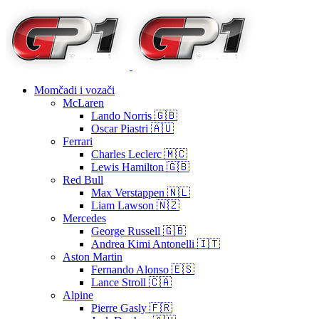
Momčadi i vozači
McLaren
Lando Norris 🇬🇧
Oscar Piastri 🇦🇺
Ferrari
Charles Leclerc 🇲🇨
Lewis Hamilton 🇬🇧
Red Bull
Max Verstappen 🇳🇱
Liam Lawson 🇳🇿
Mercedes
George Russell 🇬🇧
Andrea Kimi Antonelli 🇮🇹
Aston Martin
Fernando Alonso 🇪🇸
Lance Stroll 🇨🇦
Alpine
Pierre Gasly 🇫🇷