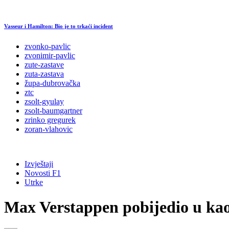
Vasseur i Hamilton: Bio je to trkaći incident
zvonko-pavlic
zvonimir-pavlic
zute-zastave
zuta-zastava
župa-dubrovačka
ztc
zsolt-gyulay
zsolt-baumgartner
zrinko gregurek
zoran-vlahovic
Izvještaji
Novosti F1
Utrke
Max Verstappen pobijedio u kaot