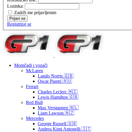
Lozinka:
Zadrži me prijavljenim
Prijavi se
Registriraj se
Momčadi i vozači
McLaren
Lando Norris 🇬🇧
Oscar Piastri 🇦🇺
Ferrari
Charles Leclerc 🇲🇨
Lewis Hamilton 🇬🇧
Red Bull
Max Verstappen 🇳🇱
Liam Lawson 🇳🇿
Mercedes
George Russell 🇬🇧
Andrea Kimi Antonelli 🇮🇹