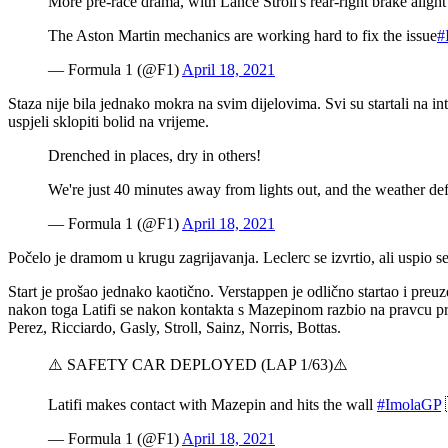
More pre-race drama, with Lance Stroll's rear-right brake alight
The Aston Martin mechanics are working hard to fix the issue
#
— Formula 1 (@F1)
April 18, 2021
Staza nije bila jednako mokra na svim dijelovima. Svi su startali na 
uspjeli sklopiti bolid na vrijeme.
Drenched in places, dry in others!
We're just 40 minutes away from lights out, and the weather def
— Formula 1 (@F1)
April 18, 2021
Počelo je dramom u krugu zagrijavanja. Leclerc se izvrtio, ali uspio se vr
Start je prošao jednako kaotično. Verstappen je odlično startao i preu
nakon toga Latifi se nakon kontakta s Mazepinom razbio na pravcu prij
Perez, Ricciardo, Gasly, Stroll, Sainz, Norris, Bottas.
⚠️ SAFETY CAR DEPLOYED (LAP 1/63)⚠️
Latifi makes contact with Mazepin and hits the wall
#ImolaGP
— Formula 1 (@F1)
April 18, 2021