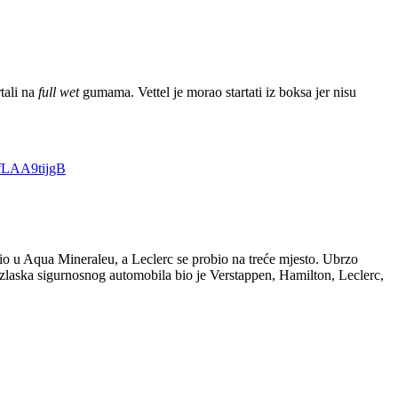
tali na
full wet
gumama. Vettel je morao startati iz boksa jer nisu
/fLAA9tijgB
rtio u Aqua Mineraleu, a Leclerc se probio na treće mjesto. Ubrzo
izlaska sigurnosnog automobila bio je Verstappen, Hamilton, Leclerc,