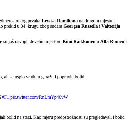
sedmerostrukog prvaka
Lewisa Hamiltona
na drugom mjestu i
žio prekid u 34. krugu zbog sudara
Georgea Russella
i
Valtterija
e su još osvojili devetim mjestom
Kimi Raikkonen
u
Alfa Romeu
i
o, ali se uspio vratiti u garažu i popraviti bolid.

#F1
pic.twitter.com/RnLmYp40vW
ali bolid na stazi. Kao mjeru predostrožnosti su pregledavali i bolid