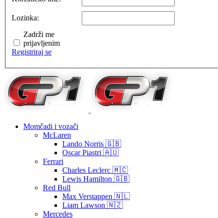
Lozinka:
Zadrži me
prijavljenim
Registriraj se
Momčadi i vozači
McLaren
Lando Norris 🇬🇧
Oscar Piastri 🇦🇺
Ferrari
Charles Leclerc 🇲🇨
Lewis Hamilton 🇬🇧
Red Bull
Max Verstappen 🇳🇱
Liam Lawson 🇳🇿
Mercedes