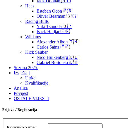
Jack Doohan 🇦🇺
Haas
Esteban Ocon 🇫🇷
Oliver Bearman 🇬🇧
Racing Bulls
Yuki Tsunoda 🇯🇵
Isack Hadjar 🇫🇷
Williams
Alexander Albon 🇹🇭
Carlos Sainz 🇪🇸
Kick Sauber
Nico Hulkenberg 🇩🇪
Gabriel Bortoleto 🇧🇷
Sezona 2025.
Izvještaji
Utrke
Kvalifikacije
Analiza
Povijest
OSTALE VIJESTI
Prijava / Registracija
Korisničko ime: