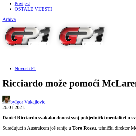
Povijest
OSTALE VIJESTI
Arhiva
Novosti F1
Ricciardo može pomoći McLare
by
Igor Vukajlovic
26.01.2021.
Daniel Ricciardo svakako donosi svoj pobjednički mentalitet u 
Surađujući s Australcem još ranije u
Toro Rossu
, tehnički direktor 