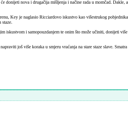
a će donijeti nova i drugačija mišljenja i načine rada u momčad. Dakle,
renu, Key je naglasio Ricciardovo iskustvo kao višestrukog pobjednika
 staze.
vojim iskustvom i samopouzdanjem te onim što može učiniti, donijeti v
raviti još više koraka u smjeru vraćanja na stare staze slave. Smatra 