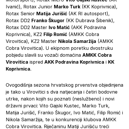
Ivanić), Rotax Junior
Marko Turk
(KK Koprivnica),
Rotax Senior
Matija Jurišić
(AK RI autosport),
Rotax DD2
Franko Škugor
(KK Dubrava Šibenik),
Rotax DD2 Master
Ivo Matić
(AKK Podravina
Koprivnica), KZ2
Filip Romić
(AMKK Cobra
Virovitica), KZ2 Master
Nikola Samaržija
(AMKK
Cobra Virovitica). U ekipnom poretku dvostruku
pobjedu slavili su vozači domaćina
AMKK Cobra
Virovitica
ispred
AKK Podravina Koprivnica
i
KK
Koprivnica
.
Ovogodišnja sezona hrvatskog prvenstva objedinjena
je tako u Virovitici s dva natjecanja i četiri bodovne
utrke, nakon kojih su poznati (neslužbeno) i novi
državni prvaci: Vito Gajski Kustec, Marko Turk,
Matija Jurišić, Franko Škugor, Ivo Matić, Filip Romić i
Nikola Samaržija, te u konkurenciji klubova AMKK
Cobra Virovitica. Riječaninu Matiji Jurišiću treći