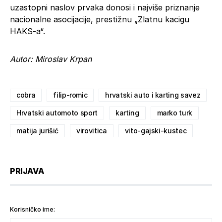
uzastopni naslov prvaka donosi i najviše priznanje
nacionalne asocijacije, prestižnu „Zlatnu kacigu
HAKS-a“.
Autor: Miroslav Krpan
cobra
filip-romic
hrvatski auto i karting savez
Hrvatski automoto sport
karting
marko turk
matija jurišić
virovitica
vito-gajski-kustec
PRIJAVA
Korisničko ime: