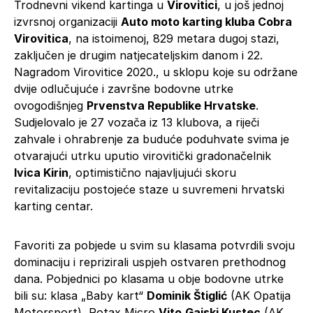
Trodnevni vikend kartinga u
Virovitici
, u još jednoj
izvrsnoj organizaciji
Auto moto karting kluba Cobra
Virovitica
, na istoimenoj, 829 metara dugoj stazi,
zaključen je drugim natjecateljskim danom i 22.
Nagradom Virovitice 2020., u sklopu koje su održane
dvije odlučujuće i završne bodovne utrke
ovogodišnjeg
Prvenstva Republike Hrvatske
.
Sudjelovalo je 27 vozača iz 13 klubova, a riječi
zahvale i ohrabrenje za buduće poduhvate svima je
otvarajući utrku uputio virovitički gradonačelnik
Ivica Kirin
, optimistično najavljujući skoru
revitalizaciju postojeće staze u suvremeni hrvatski
karting centar.
Favoriti za pobjede u svim su klasama potvrdili svoju
dominaciju i reprizirali uspjeh ostvaren prethodnog
dana. Pobjednici po klasama u obje bodovne utrke
bili su: klasa „Baby kart“
Dominik Štiglić
(AK Opatija
Motorsport), Rotax Micro
Vito
Gajski Kustec
(AK