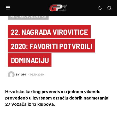
HR AUTOMOTO IZVJEŠTAJI
22. NAGRADA VIROVITICE
2020: FAVORITI POTVRDILI
DOMINACIJU
BY
GP1
05.10.2020.
Hrvatsko karting prvenstvo u jednom vikendu
provedeno u izvrsnom ozračju dobrih nadmetanja
27 vozača iz 13 klubova.