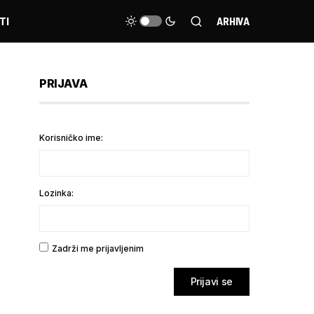
TI
ARHIVA
PRIJAVA
Korisničko ime:
Lozinka:
Zadrži me prijavljenim
Prijavi se