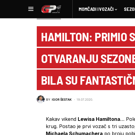
MOMČADI I VOZAČI
SEZO
NOVOSTI F1
HAMILTON: PRIMIO 
OTVARANJU SEZONE
BILA SU FANTASTIČ
BY
IGOR ŠESTAK
19.07.2020.
Kakav vikend
Lewisa Hamiltona
… Pole
krug. Postao je prvi vozač s tri uzas
Michaela Schumachera
po broju pobj