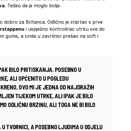
va
. Teško da je moglo bolje.
o dobro za Britanca. Odlično je startao s prve
rstappenu
i uspješno kontrolirao utrku sve do
um gume, a onda u završnici prešao na soft i
 IPAK BILO PRITISKANJA. POSEBNO U
KE, ALI OPĆENITO U POGLEDU
SKRENO, OVO MI JE JEDNA OD NAJDRAŽIH
JEN TIJEKOM UTRKE, ALI IPAK JE BILO
MO ODLIČNU BRZINU, ALI TOGA NE BI BILO
 U TVORNICI, A POSEBNO LJUDIMA U ODJELU