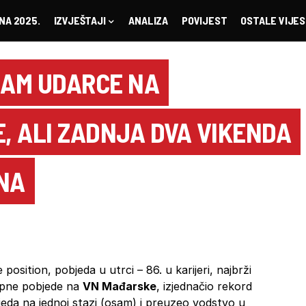
NA 2025.
IZVJEŠTAJI
ANALIZA
POVIJEST
OSTALE VIJES
SAM UDARCE NA
, ALI ZADNJA DVA VIKENDA
NA
 position, pobjeda u utrci – 86. u karijeri, najbrži
topne pobjede na
VN Mađarske
, izjednačio rekord
eda na jednoj stazi (osam) i preuzeo vodstvo u