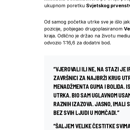
ukupnom poretku
Svjetskog prvenst
Od samog početka utrke sve je išlo jak
pozicije, pobjegao drugoplasiranom
Ve
kraja. Odlično je držao na životu medi
odvozio 1:16,6 za dodatni bod.
“VJEROVALI ILI NE, NA STAZI JE
ZAVRŠNICI ZA NAJBRŽI KRUG UTR
MENADŽMENTA GUMA I BOLIDA. I
UTRKA. BIO SAM UGLAVNOM USAML
RAZNIH IZAZOVA. JASNO, IMALI S
BEZ SVIH LJUDI U MOMČADI.”
“ŠALJEM VELIKE ČESTITKE SVIMA