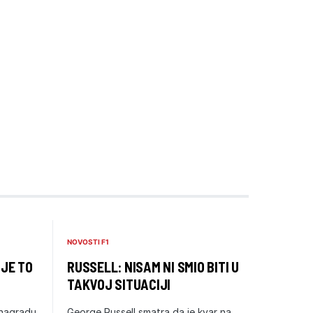
NOVOSTI F1
 JE TO
RUSSELL: NISAM NI SMIO BITI U
TAKVOJ SITUACIJI
 nagradu
George Russell smatra da je kvar na