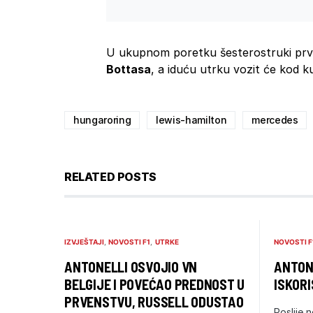
U ukupnom poretku šesterostruki prva
Bottasa
, a iduću utrku vozit će kod k
hungaroring
lewis-hamilton
mercedes
RELATED POSTS
IZVJEŠTAJI
NOVOSTI F1
UTRKE
NOVOSTI F
ANTONELLI OSVOJIO VN
ANTONE
BELGIJE I POVEĆAO PREDNOST U
ISKORI
PRVENSTVU, RUSSELL ODUSTAO
Poslije n