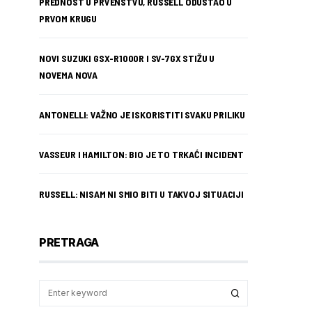
PREDNOST U PRVENSTVU, RUSSELL ODUSTAO U
PRVOM KRUGU
NOVI SUZUKI GSX-R1000R I SV-7GX STIŽU U
NOVEMA NOVA
ANTONELLI: VAŽNO JE ISKORISTITI SVAKU PRILIKU
VASSEUR I HAMILTON: BIO JE TO TRKAĆI INCIDENT
RUSSELL: NISAM NI SMIO BITI U TAKVOJ SITUACIJI
PRETRAGA