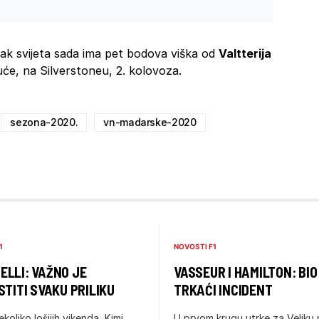
k svijeta sada ima pet bodova viška od
Valtterija
uće, na Silverstoneu, 2. kolovoza.
sezona-2020.
vn-madarske-2020
1
NOVOSTI F1
LLI: VAŽNO JE
VASSEUR I HAMILTON: BIO
STITI SVAKU PRILIKU
TRKAĆI INCIDENT
ekoliko lošijih vikenda, Kimi
U prvom krugu utrke za Veliku