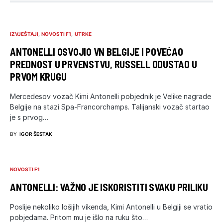
IZVJEŠTAJI
NOVOSTI F1
UTRKE
ANTONELLI OSVOJIO VN BELGIJE I POVEĆAO
PREDNOST U PRVENSTVU, RUSSELL ODUSTAO U
PRVOM KRUGU
Mercedesov vozač Kimi Antonelli pobjednik je Velike nagrade
Belgije na stazi Spa-Francorchamps. Talijanski vozač startao
je s prvog…
BY
IGOR ŠESTAK
NOVOSTI F1
ANTONELLI: VAŽNO JE ISKORISTITI SVAKU PRILIKU
Poslije nekoliko lošijih vikenda, Kimi Antonelli u Belgiji se vratio
pobjedama. Pritom mu je išlo na ruku što…