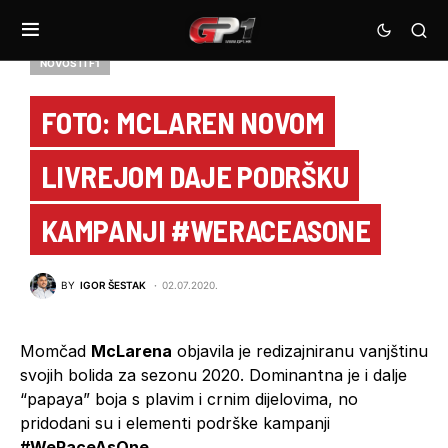
NOVOSTI F1
FOTO: MCLAREN NOVOM
LIVREJOM DAJE PODRŠKU
KAMPANJI #WERACEASONE
BY
IGOR ŠESTAK
02.07.2020.
Momčad
McLarena
objavila je redizajniranu vanjštinu
svojih bolida za sezonu 2020. Dominantna je i dalje
“papaya” boja s plavim i crnim dijelovima, no
pridodani su i elementi podrške kampanji
#WeRaceAsOne
.