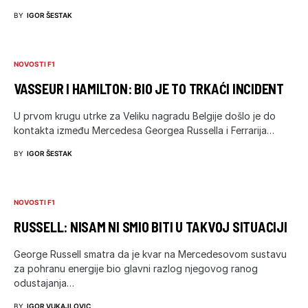
BY
IGOR ŠESTAK
NOVOSTI F1
VASSEUR I HAMILTON: BIO JE TO TRKAĆI INCIDENT
U prvom krugu utrke za Veliku nagradu Belgije došlo je do
kontakta između Mercedesa Georgea Russella i Ferrarija…
BY
IGOR ŠESTAK
NOVOSTI F1
RUSSELL: NISAM NI SMIO BITI U TAKVOJ SITUACIJI
George Russell smatra da je kvar na Mercedesovom sustavu
za pohranu energije bio glavni razlog njegovog ranog
odustajanja…
BY
IGOR VUKAJLOVIC