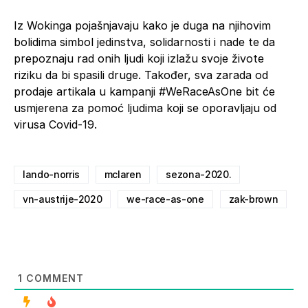
Iz Wokinga pojašnjavaju kako je duga na njihovim
bolidima simbol jedinstva, solidarnosti i nade te da
prepoznaju rad onih ljudi koji izlažu svoje živote
riziku da bi spasili druge. Također, sva zarada od
prodaje artikala u kampanji #WeRaceAsOne bit će
usmjerena za pomoć ljudima koji se oporavljaju od
virusa Covid-19.
lando-norris
mclaren
sezona-2020.
vn-austrije-2020
we-race-as-one
zak-brown
1
COMMENT