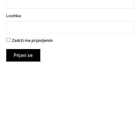
Lozinka:
Zadrži me prijavljenim
Prijavi se