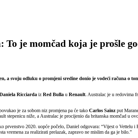
 To je momčad koja je prošle god
en, a svoju odluku o promjeni sredine donio je vodeći računa o tom
Daniela Ricciarda
iz
Red Bulla
u
Renault
. Australac je u redovima 
povukao je za sobom niz promjena pa će tako
Carlos Sainz
put Marane
lt stepenicu niže, a Australac je procijenio da britanska momčad u ov
sko prvenstvo 2020. uopće počelo, Daniel odgovara: “Vijest o Vettelu i Fe
ta vremena za realizirati prelazak, zapravo ne mislim da ga je bilo.”