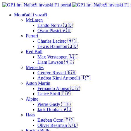
Momčadi i vozači
McLaren
Lando Norris 🇬🇧
Oscar Piastri 🇦🇺
Ferrari
Charles Leclerc 🇲🇨
Lewis Hamilton 🇬🇧
Red Bull
Max Verstappen 🇳🇱
Liam Lawson 🇳🇿
Mercedes
George Russell 🇬🇧
Andrea Kimi Antonelli 🇮🇹
Aston Martin
Fernando Alonso 🇪🇸
Lance Stroll 🇨🇦
Alpine
Pierre Gasly 🇫🇷
Jack Doohan 🇦🇺
Haas
Esteban Ocon 🇫🇷
Oliver Bearman 🇬🇧
Racing Bulls