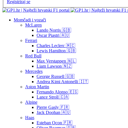
Registriraj se
Momčadi i vozači
McLaren
Lando Norris 🇬🇧
Oscar Piastri 🇦🇺
Ferrari
Charles Leclerc 🇲🇨
Lewis Hamilton 🇬🇧
Red Bull
Max Verstappen 🇳🇱
Liam Lawson 🇳🇿
Mercedes
George Russell 🇬🇧
Andrea Kimi Antonelli 🇮🇹
Aston Martin
Fernando Alonso 🇪🇸
Lance Stroll 🇨🇦
Alpine
Pierre Gasly 🇫🇷
Jack Doohan 🇦🇺
Haas
Esteban Ocon 🇫🇷
Oliver Bearman 🇬🇧