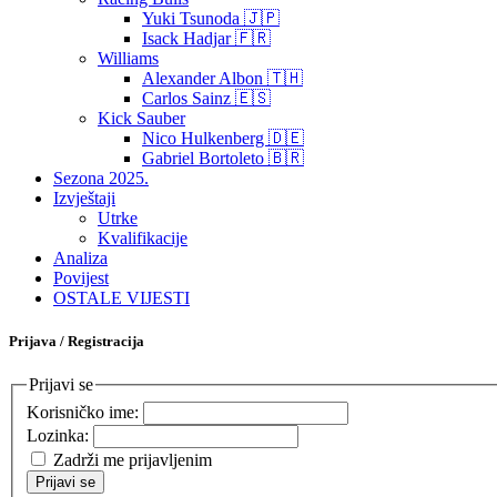
Yuki Tsunoda 🇯🇵
Isack Hadjar 🇫🇷
Williams
Alexander Albon 🇹🇭
Carlos Sainz 🇪🇸
Kick Sauber
Nico Hulkenberg 🇩🇪
Gabriel Bortoleto 🇧🇷
Sezona 2025.
Izvještaji
Utrke
Kvalifikacije
Analiza
Povijest
OSTALE VIJESTI
Prijava / Registracija
Prijavi se
Korisničko ime:
Lozinka:
Zadrži me prijavljenim
Prijavi se