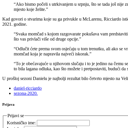
“Ako bismo počeli s utrkivanjem u srpnju, što se tada još nije 
mjesto koje želite.”
Kad govori o stvarima koje su ga privukle u McLarenu, Ricciardo isti
2021. godine.
“Svaka momčad s kojom razgovarate pokušava vam predstaviti na
što vas privlači više od druge opcije.”
“Odlučit ćete prema svom osjećaju u tom trenutku, ali ako se vr
momčad koja je napravila najveći iskorak.”
“To je obećavajuće u njihovom slučaju i to je jedino na čemu s
to bila lagana odluka, kao što možete i pretpostaviti, budući da 
U prošloj sezoni Danielu je najbolji rezultat bilo četvrto mjesto na Vel
daniel-ricciardo
sezona-2020.
Prijava
Prijavi se
Korisničko ime: