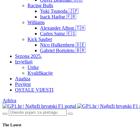
Racing Bulls
Yuki Tsunoda 🇯🇵
Isack Hadjar 🇫🇷
Williams
Alexander Albon 🇹🇭
Carlos Sainz 🇪🇸
Kick Sauber
Nico Hulkenberg 🇩🇪
Gabriel Bortoleto 🇧🇷
Sezona 2025.
Izvještaji
Utrke
Kvalifikacije
Analiza
Povijest
OSTALE VIJESTI
Arhiva
The Latest