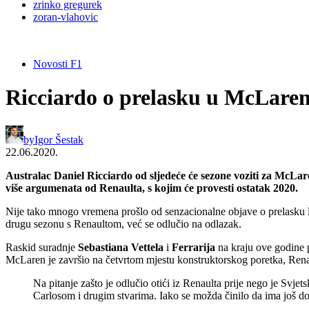
zrinko gregurek
zoran-vlahovic
Novosti F1
Ricciardo o prelasku u McLaren:
by
Igor Šestak
22.06.2020.
Australac Daniel Ricciardo od sljedeće će sezone voziti za McLar
više argumenata od Renaulta, s kojim će provesti ostatak 2020.
Nije tako mnogo vremena prošlo od senzacionalne objave o prelasku
drugu sezonu s Renaultom, već se odlučio na odlazak.
Raskid suradnje
Sebastiana Vettela
i
Ferrarija
na kraju ove godine 
McLaren je završio na četvrtom mjestu konstruktorskog poretka, Renau
Na pitanje zašto je odlučio otići iz Renaulta prije nego je Svjet
Carlosom i drugim stvarima. Iako se možda činilo da ima još dos