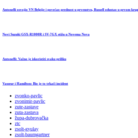
Antonelli osvojio VN Belgije i povećao prednost u prvenstvu, Russell odustao u prvom kru
Novi Suzuki GSX-R1000R i SV-7GX stižu u Novema Nova
Antonelli: Važno je iskoristiti svaku priliku
Vasseur i Hamilton: Bio je to trkaći incident
zvonko-pavlic
zvonimir-pavlic
zute-zastave
zuta-zastava
župa-dubrovačka
ztc
zsolt-gyulay
zsolt-baumgartner