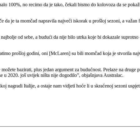
znalo 100%, no recimo da je tako, čekali bismo do kolovoza da se pokaže
če da je ta momčad napravila najveći iskorak u prošloj sezoni, a važan 
jbolje od sebe, a budući da nije bilo utrka koje bi dokazale suprotno 
atimo prošloj godini, oni [McLaren] su bili momčad koja je stvorila na
e možete bazirati, plus jedan argument za budućnost. Prelaze na druge 
se u 2020. još uvijek ništa nije dogodilo”, objašnjava Australac.
ikoj nagradi Italije, a ostaje nam vidjeti hoće li u skraćenoj sezoni usp