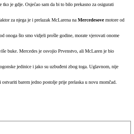
 tko je gdje. Osjećao sam da bi to bilo prekasno za osigurati
faktor za njega je i prelazak McLarena na
Mercedesove
motore od
od onoga što smo vidjeli prošle godine, morate vjerovati onome
jviše buke. Mercedes je osvojio Prvenstvo, ali McLaren je bio
pogonske jedinice i jako su uzbuđeni zbog toga. Uglavnom, nije
jeti ostvariti barem jedno postolje prije prelaska u novu momčad.