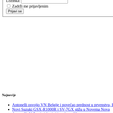
Lozinka:
Zadrži me prijavljenim
Prijavi se
Najnovije
Antonelli osvojio VN Belgije i povećao prednost u prvenstvu,
Novi Suzuki GSX-R1000R i SV-7GX stižu u Novema Nova