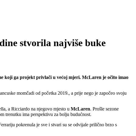
ine stvorila najviše buke
e koji ga projekt privlači u većoj mjeri. McLaren je očito imao
francuske momčadi od početka 2019., a prije nego je započeo svoju
lla, a Ricciardo na njegovo mjesto u
McLaren
. Prošle sezone
om trenutku ima perspektivu za bolju budućnost.
rrariju pokrenula je sve i stvari su se odvijale prilično brzo s