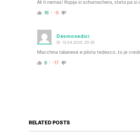
Ali ti nemas! Kopija si schumachera, steta pa si
16
-9
Desmosedici
13.04.2020. 20:35
Macchina talianese e pilota tedesco..to je credo
6
-17
RELATED POSTS