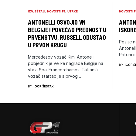
IZVJEŠTAJI
NOVOSTI F1
UTRKE
NOVOSTI F
ANTONELLI OSVOJIO VN
ANTONE
BELGIJE I POVEĆAO PREDNOST U
ISKORI
PRVENSTVU, RUSSELL ODUSTAO
Poslije n
U PRVOM KRUGU
Antonell
Pritom m
Mercedesov vozač Kimi Antonelli
pobjednik je Velike nagrade Belgije na
BY
IGOR Š
stazi Spa-Francorchamps. Talijanski
vozač startao je s prvog…
BY
IGOR ŠESTAK