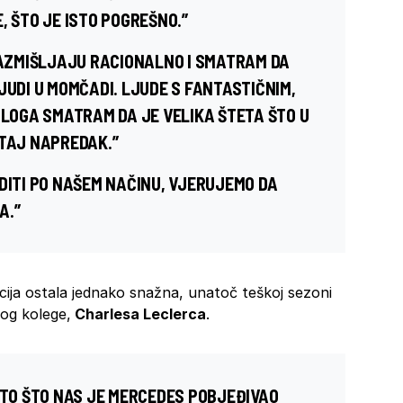
, ŠTO JE ISTO POGREŠNO.”
 RAZMIŠLJAJU RACIONALNO I SMATRAM DA
JUDI U MOMČADI. LJUDE S FANTASTIČNIM,
ZLOGA SMATRAM DA JE VELIKA ŠTETA ŠTO U
 TAJ NAPREDAK.”
DITI PO NAŠEM NAČINU, VJERUJEMO DA
A.”
cija ostala jednako snažna, unatoč teškoj sezoni
kog kolege,
Charlesa Leclerca
.
ATO ŠTO NAS JE MERCEDES POBJEĐIVAO