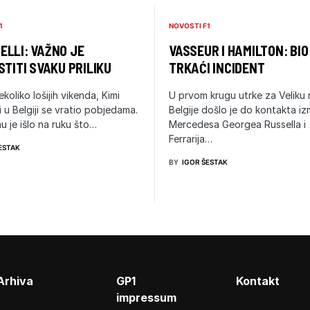
1
NOVOSTI F1
LLI: VAŽNO JE
VASSEUR I HAMILTON: BIO
STITI SVAKU PRILIKU
TRKAĆI INCIDENT
ekoliko lošijih vikenda, Kimi
U prvom krugu utrke za Veliku
i u Belgiji se vratio pobjedama.
Belgije došlo je do kontakta i
u je išlo na ruku što…
Mercedesa Georgea Russella i
Ferrarija…
ESTAK
BY
IGOR ŠESTAK
Arhiva
GP1
Kontakt
impressum