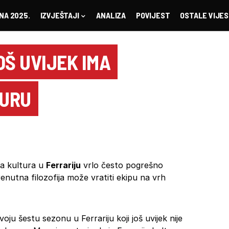
NA 2025.
IZVJEŠTAJI
ANALIZA
POVIJEST
OSTALE VIJES
OŠ UVIJEK IMA
TURU
ska kultura u
Ferrariju
vrlo često pogrešno
enutna filozofija može vratiti ekipu na vrh
oju šestu sezonu u Ferrariju koji još uvijek nije