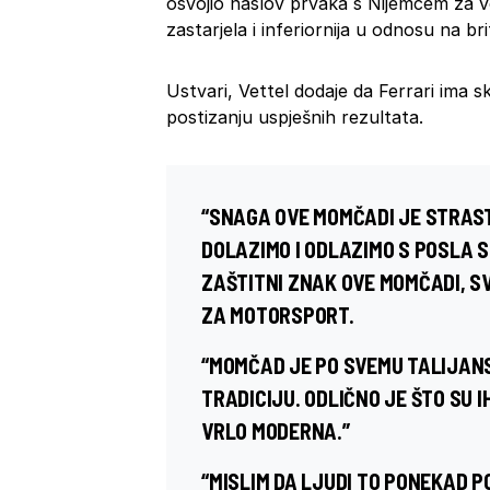
osvojio naslov prvaka s Nijemcem za v
zastarjela i inferiornija u odnosu na br
Ustvari, Vettel dodaje da Ferrari ima s
postizanju uspješnih rezultata.
“SNAGA OVE MOMČADI JE STRAST 
DOLAZIMO I ODLAZIMO S POSLA S
ZAŠTITNI ZNAK OVE MOMČADI, SVI
ZA MOTORSPORT.
“MOMČAD JE PO SVEMU TALIJANS
TRADICIJU. ODLIČNO JE ŠTO SU 
VRLO MODERNA.”
“MISLIM DA LJUDI TO PONEKAD 