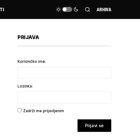
TI
ARHIVA
PRIJAVA
Korisničko ime:
Lozinka:
Zadrži me prijavljenim
Prijavi se