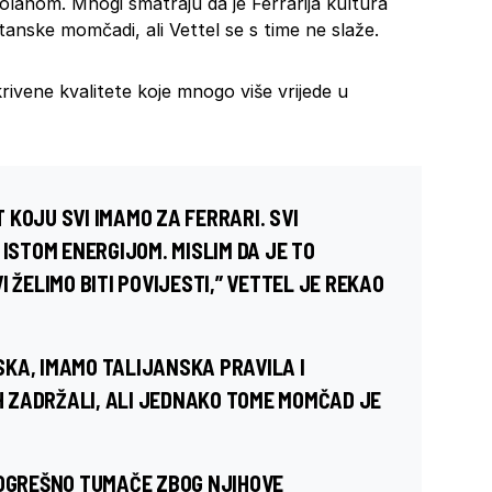
olanom. Mnogi smatraju da je Ferrarija kultura
itanske momčadi, ali Vettel se s time ne slaže.
krivene kvalitete koje mnogo više vrijede u
KOJU SVI IMAMO ZA FERRARI. SVI
 ISTOM ENERGIJOM. MISLIM DA JE TO
 ŽELIMO BITI POVIJESTI,” VETTEL JE REKAO
KA, IMAMO TALIJANSKA PRAVILA I
IH ZADRŽALI, ALI JEDNAKO TOME MOMČAD JE
POGREŠNO TUMAČE ZBOG NJIHOVE