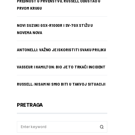
PREDNOST U PRVENSTVU, RUSSELL ODUSTAO U
PRVOM KRUGU
NOVI SUZUKI GSX-R1000R I SV-7GX STIŽU U
NOVEMA NOVA
ANTONELLI: VAŽNO JE ISKORISTITI SVAKU PRILIKU
VASSEUR I HAMILTON: BIO JE TO TRKAĆI INCIDENT
RUSSELL: NISAM NI SMIO BITI U TAKVOJ SITUACIJI
PRETRAGA