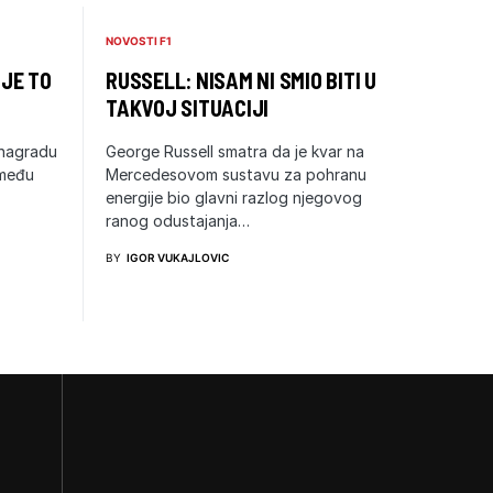
NOVOSTI F1
 JE TO
RUSSELL: NISAM NI SMIO BITI U
TAKVOJ SITUACIJI
 nagradu
George Russell smatra da je kvar na
zmeđu
Mercedesovom sustavu za pohranu
energije bio glavni razlog njegovog
ranog odustajanja…
BY
IGOR VUKAJLOVIC