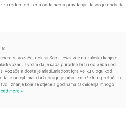
one za redom od Leca onda nema pravdanja. Jasno je onda da
:10
neraciji vozača, dok su Seb i Lewis već na zalasku karijere.
 mladi vozač.. Tvrdim da je sada prirodno brži i od Seba i od
lasi vozača a dosta je mlađi..mladost igra veliku ulogu kod
 da je od njih malo brži..drugo je pitanje može li to pretočit u
kustvo i znanje koje se stječe s godinama takmičenja..mnogo
Read more »