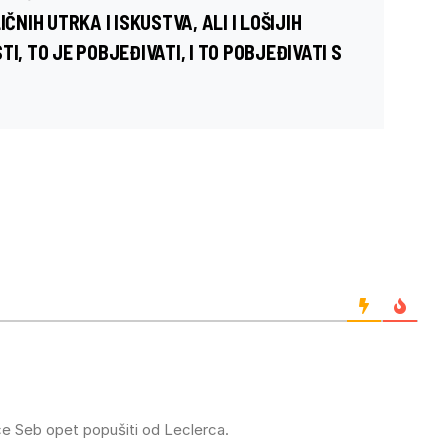
ČNIH UTRKA I ISKUSTVA, ALI I LOŠIJIH
I, TO JE POBJEĐIVATI, I TO POBJEĐIVATI S
će Seb opet popušiti od Leclerca.