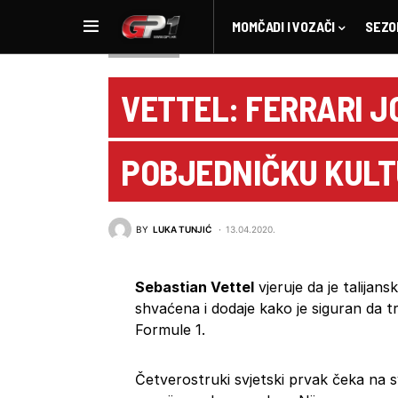
MOMČADI I VOZAČI
SEZO
NOVOSTI F1
VETTEL: FERRARI J
POBJEDNIČKU KUL
BY
LUKA TUNJIĆ
13.04.2020.
Sebastian Vettel
vjeruje da je talijan
shvaćena i dodaje kako je siguran da tr
Formule 1.
Četverostruki svjetski prvak čeka na sv