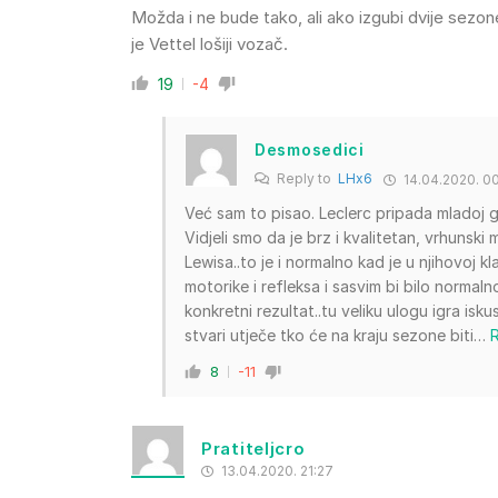
Možda i ne bude tako, ali ako izgubi dvije sez
je Vettel lošiji vozač.
19
-4
Desmosedici
Reply to
LHx6
14.04.2020. 00
Već sam to pisao. Leclerc pripada mladoj ge
Vidjeli smo da je brz i kvalitetan, vrhunski
Lewisa..to je i normalno kad je u njihovoj k
motorike i refleksa i sasvim bi bilo normalno
konkretni rezultat..tu veliku ulogu igra is
stvari utječe tko će na kraju sezone biti
…
8
-11
Pratiteljcro
13.04.2020. 21:27