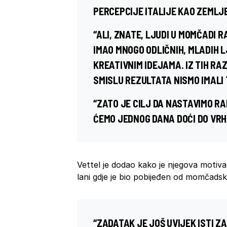
PERCEPCIJE ITALIJE KAO ZEMLJE
“ALI, ZNATE, LJUDI U MOMČADI
IMAO MNOGO ODLIČNIH, MLADIH L
KREATIVNIM IDEJAMA. IZ TIH RA
SMISLU REZULTATA NISMO IMALI
“ZATO JE CILJ DA NASTAVIMO RA
ĆEMO JEDNOG DANA DOĆI DO VRH
Vettel je dodao kako je njegova motiva
lani gdje je bio pobijeđen od momčads
“ZADATAK JE JOŠ UVIJEK ISTI Z