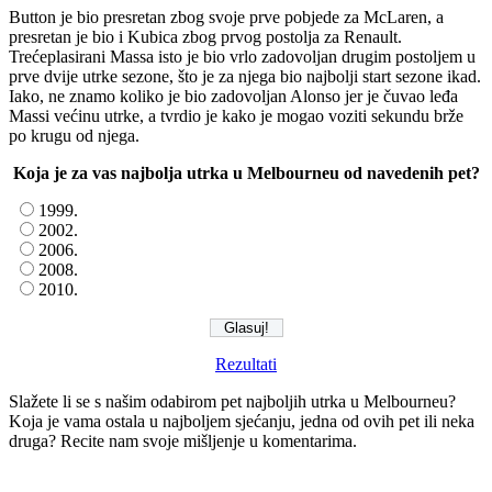
Button je bio presretan zbog svoje prve pobjede za McLaren, a
presretan je bio i Kubica zbog prvog postolja za Renault.
Trećeplasirani Massa isto je bio vrlo zadovoljan drugim postoljem u
prve dvije utrke sezone, što je za njega bio najbolji start sezone ikad.
Iako, ne znamo koliko je bio zadovoljan Alonso jer je čuvao leđa
Massi većinu utrke, a tvrdio je kako je mogao voziti sekundu brže
po krugu od njega.
Koja je za vas najbolja utrka u Melbourneu od navedenih pet?
1999.
2002.
2006.
2008.
2010.
Rezultati
Slažete li se s našim odabirom pet najboljih utrka u Melbourneu?
Koja je vama ostala u najboljem sjećanju, jedna od ovih pet ili neka
druga? Recite nam svoje mišljenje u komentarima.