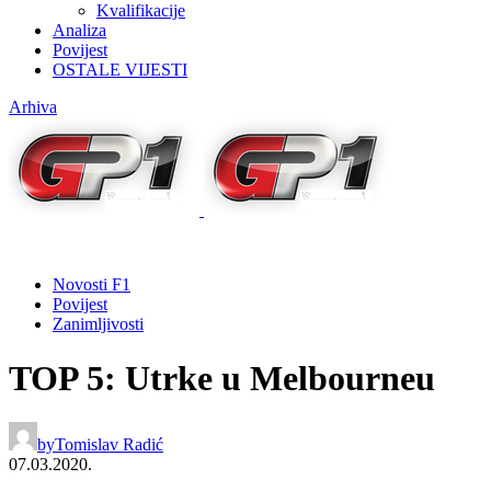
Kvalifikacije
Analiza
Povijest
OSTALE VIJESTI
Arhiva
Novosti F1
Povijest
Zanimljivosti
TOP 5: Utrke u Melbourneu
by
Tomislav Radić
07.03.2020.