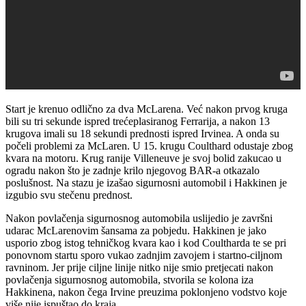
Start je krenuo odlično za dva McLarena. Već nakon prvog kruga
bili su tri sekunde ispred trećeplasiranog Ferrarija, a nakon 13
krugova imali su 18 sekundi prednosti ispred Irvinea. A onda su
počeli problemi za McLaren. U 15. krugu Coulthard odustaje zbog
kvara na motoru. Krug ranije Villeneuve je svoj bolid zakucao u
ogradu nakon što je zadnje krilo njegovog BAR-a otkazalo
poslušnost. Na stazu je izašao sigurnosni automobil i Hakkinen je
izgubio svu stečenu prednost.
Nakon povlačenja sigurnosnog automobila uslijedio je završni
udarac McLarenovim šansama za pobjedu. Hakkinen je jako
usporio zbog istog tehničkog kvara kao i kod Coultharda te se pri
ponovnom startu sporo vukao zadnjim zavojem i startno-ciljnom
ravninom. Jer prije ciljne linije nitko nije smio pretjecati nakon
povlačenja sigurnosnog automobila, stvorila se kolona iza
Hakkinena, nakon čega Irvine preuzima poklonjeno vodstvo koje
više nije ispuštao do kraja.