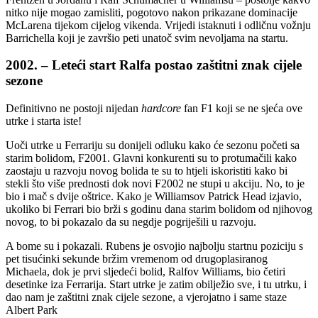
nitko nije mogao zamisliti, pogotovo nakon prikazane dominacije
McLarena tijekom cijelog vikenda. Vrijedi istaknuti i odličnu vožnju
Barrichella koji je završio peti unatoč svim nevoljama na startu.
2002. – Leteći start Ralfa postao zaštitni znak cijele
sezone
Definitivno ne postoji nijedan
hardcore
fan F1 koji se ne sjeća ove
utrke i starta iste!
Uoči utrke u Ferrariju su donijeli odluku kako će sezonu početi sa
starim bolidom, F2001. Glavni konkurenti su to protumačili kako
zaostaju u razvoju novog bolida te su to htjeli iskoristiti kako bi
stekli što više prednosti dok novi F2002 ne stupi u akciju. No, to je
bio i mač s dvije oštrice. Kako je Williamsov Patrick Head izjavio,
ukoliko bi Ferrari bio brži s godinu dana starim bolidom od njihovog
novog, to bi pokazalo da su negdje pogriješili u razvoju.
A bome su i pokazali. Rubens je osvojio najbolju startnu poziciju s
pet tisućinki sekunde bržim vremenom od drugoplasiranog
Michaela, dok je prvi sljedeći bolid, Ralfov Williams, bio četiri
desetinke iza Ferrarija. Start utrke je zatim obilježio sve, i tu utrku, i
dao nam je zaštitni znak cijele sezone, a vjerojatno i same staze
Albert Park