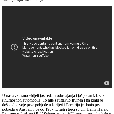
U nastavku smo vidjeli još sedam odustajanja i još jedan izlazak
sigurnosnog automobila. To nije zaustavilo Irvinea i na kraju je
došao do svoje prve pobjede u karijeri i Ferrariju je donio prvu
pobjedu u Australiji još od 1987. Drugi i treći su bili Heinz-Harald
Frentzen u Jordanu i Ralf Schumacher u Williamsu – postolje kakvo