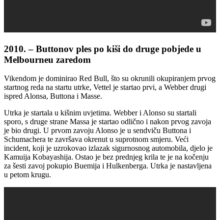
2010. – Buttonov ples po kiši do druge pobjede u
Melbourneu zaredom
Vikendom je dominirao Red Bull, što su okrunili okupiranjem prvog
startnog reda na startu utrke, Vettel je startao prvi, a Webber drugi
ispred Alonsa, Buttona i Masse.
Utrka je startala u kišnim uvjetima. Webber i Alonso su startali
sporo, s druge strane Massa je startao odlično i nakon prvog zavoja
je bio drugi. U prvom zavoju Alonso je u sendviču Buttona i
Schumachera te završava okrenut u suprotnom smjeru. Veći
incident, koji je uzrokovao izlazak sigurnosnog automobila, djelo je
Kamuija Kobayashija. Ostao je bez prednjeg krila te je na kočenju
za šesti zavoj pokupio Buemija i Hulkenberga. Utrka je nastavljena
u petom krugu.