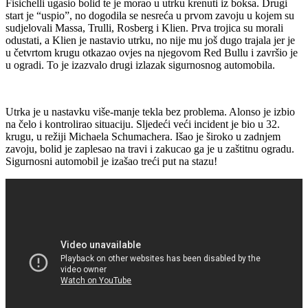
Fisichelli ugasio bolid te je morao u utrku krenuti iz boksa. Drugi
start je “uspio”, no dogodila se nesreća u prvom zavoju u kojem su
sudjelovali Massa, Trulli, Rosberg i Klien. Prva trojica su morali
odustati, a Klien je nastavio utrku, no nije mu još dugo trajala jer je
u četvrtom krugu otkazao ovjes na njegovom Red Bullu i završio je
u ogradi. To je izazvalo drugi izlazak sigurnosnog automobila.
Utrka je u nastavku više-manje tekla bez problema. Alonso je izbio
na čelo i kontrolirao situaciju. Sljedeći veći incident je bio u 32.
krugu, u režiji Michaela Schumachera. Išao je široko u zadnjem
zavoju, bolid je zaplesao na travi i zakucao ga je u zaštitnu ogradu.
Sigurnosni automobil je izašao treći put na stazu!