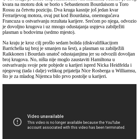
kvara na motoru dok se borio s Sebastienom Bourdaisom u Toro
Rossu za četvrtu poziciju. Dva kruga kasnije još jedan kvar
Ferrarijevog motora, ovaj put kod Bourdaisa, onemogućava
Francuza u ostvarivanju rezultata karijere. Srećom po njega, odvozio
je dovoljno krugova i uz mnogo odustajanja uspjeva zabilježiti
plasman u bodovima (sedmo mjesto).
Na kraju je kroz cilj prošlo sedam bolida (diskvalifikacijom
Barrichella taj broj je smanjen na šest), a plasman su zabilježili
Raikkonen i Bourdais unatoč odustajanjima jer su odvozili dovoljan
broj krugova. No, ništa nije moglo zaustaviti Hamiltona u
ostvarivanju svoje pete pobjede u karijeri ispred Nicka Heidfelda i
njegovog (tada i dalje) velikog prijatelja Nice Rosberga u Williamsu,
što je za mladog Nijemca bilo prvo postolje u karijeri.