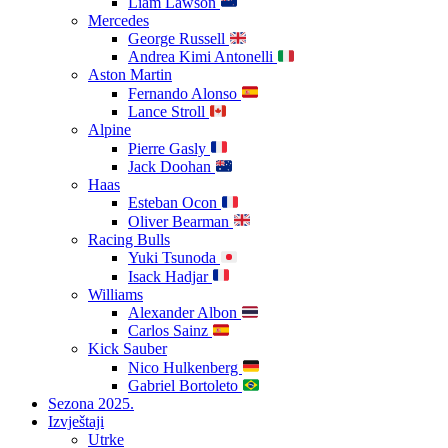
Liam Lawson
Mercedes
George Russell
Andrea Kimi Antonelli
Aston Martin
Fernando Alonso
Lance Stroll
Alpine
Pierre Gasly
Jack Doohan
Haas
Esteban Ocon
Oliver Bearman
Racing Bulls
Yuki Tsunoda
Isack Hadjar
Williams
Alexander Albon
Carlos Sainz
Kick Sauber
Nico Hulkenberg
Gabriel Bortoleto
Sezona 2025.
Izvještaji
Utrke