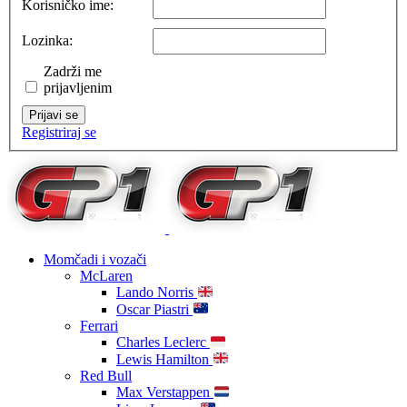
Korisničko ime:
Lozinka:
Zadrži me
prijavljenim
Prijavi se
Registriraj se
Momčadi i vozači
McLaren
Lando Norris
Oscar Piastri
Ferrari
Charles Leclerc
Lewis Hamilton
Red Bull
Max Verstappen