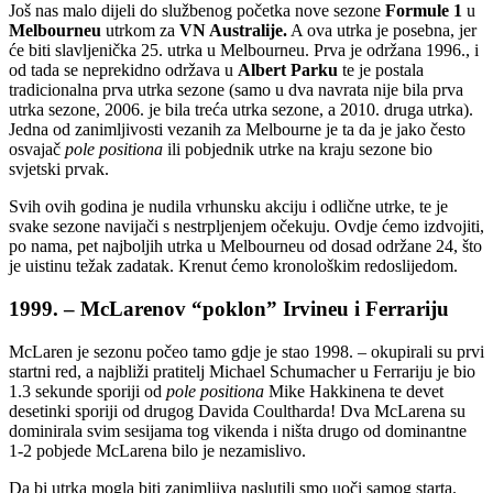
Još nas malo dijeli do službenog početka nove sezone
Formule 1
u
Melbourneu
utrkom za
VN Australije.
A ova utrka je posebna, jer
će biti slavljenička 25. utrka u Melbourneu. Prva je održana 1996., i
od tada se neprekidno održava u
Albert Parku
te je postala
tradicionalna prva utrka sezone (samo u dva navrata nije bila prva
utrka sezone, 2006. je bila treća utrka sezone, a 2010. druga utrka).
Jedna od zanimljivosti vezanih za Melbourne je ta da je jako često
osvajač
pole positiona
ili pobjednik utrke na kraju sezone bio
svjetski prvak.
Svih ovih godina je nudila vrhunsku akciju i odlične utrke, te je
svake sezone navijači s nestrpljenjem očekuju. Ovdje ćemo izdvojiti,
po nama, pet najboljih utrka u Melbourneu od dosad održane 24, što
je uistinu težak zadatak. Krenut ćemo kronološkim redoslijedom.
1999. – McLarenov “poklon” Irvineu i Ferrariju
McLaren je sezonu počeo tamo gdje je stao 1998. – okupirali su prvi
startni red, a najbliži pratitelj Michael Schumacher u Ferrariju je bio
1.3 sekunde sporiji od
pole positiona
Mike Hakkinena te devet
desetinki sporiji od drugog Davida Coultharda! Dva McLarena su
dominirala svim sesijama tog vikenda i ništa drugo od dominantne
1-2 pobjede McLarena bilo je nezamislivo.
Da bi utrka mogla biti zanimljiva naslutili smo uoči samog starta.