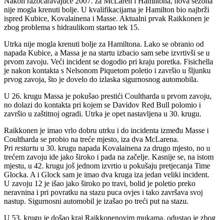
Nakon razočaravajuće 2007. za McLaren i Hamiltona, nova sezona
nije mogla krenuti bolje. U kvalifikacijama je Hamilton bio najbrži
ispred Kubice, Kovalainena i Masse. Aktualni prvak Raikkonen je
zbog problema s hidraulikom startao tek 15.
Utrka nije mogla krenuti bolje za Hamiltona. Lako se obranio od
napada Kubice, a Massa je na startu izbacio sam sebe izvrtivši se u
prvom zavoju. Veći incident se dogodio pri kraju poretka. Fisichella
je nakon kontakta s Nelsonom Piquetom poletio i završio u šljunku
prvog zavoja, što je dovelo do izlaska sigurnosnog automobila.
U 26. krugu Massa je pokušao prestići Coultharda u prvom zavoju,
no dolazi do kontakta pri kojem se Davidov Red Bull polomio i
završio u zaštitnoj ogradi. Utrka je opet nastavljena u 30. krugu.
Raikkonen je imao vrlo dobru utrku i do incidenta između Masse i
Coultharda se probio na treće mjesto, iza dva McLarena.
Pri
restartu
u 30. krugu napada Kovalainena za drugo mjesto, no u
trećem zavoju ide jako široko i pada na začelje. Kasnije se, na istom
mjestu, u 42. krugu još jednom izvrtio u pokušaju pretjecanja Time
Glocka. A i Glock sam je imao dva kruga iza jedan veliki incident.
U zavoju 12 je išao jako široko po travi, bolid je poletio preko
neravnina i pri povratku na stazu puca ovjes i tako završava svoj
nastup. Sigurnosni automobil je izašao po treći put na stazu.
U 53. krugu je došao kraj Raikkonenovim mukama, odustao je zbog