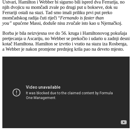
Ustvari, Hamilton i Webber bi sigurno bili ispred dva Ferrarija, no
njih dvojicu su momčadi zvale po drugi put u bokseve, dok su
Ferrariji ostali na stazi. Tad smo imali priliku prvi put preko
momčadskog radija čuti riječi “
Fernando is faster than
you”
upućene Massi, doduše nisu zvučale isto kao u Njemačkoj.
Borba je bila neizvjesna sve do 56. kruga i Hamiltonovog pokušaja
pretjecanja u Ascariju, no Webber se prekočio i udario u zadnji desni
kotač Hamiltona. Hamilton se izvrtio i vratio na stazu iza Rosberga,
a Webber je nakon promjene prednjeg krila pao na deveto mjesto.