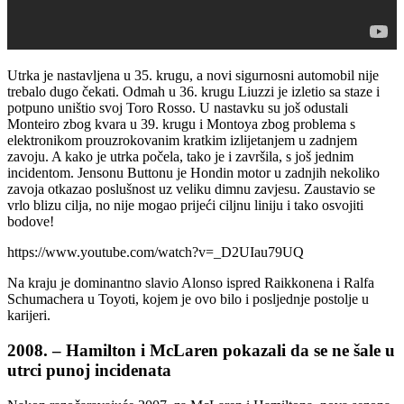
Utrka je nastavljena u 35. krugu, a novi sigurnosni automobil nije
trebalo dugo čekati. Odmah u 36. krugu Liuzzi je izletio sa staze i
potpuno uništio svoj Toro Rosso. U nastavku su još odustali
Monteiro zbog kvara u 39. krugu i Montoya zbog problema s
elektronikom prouzrokovanim kratkim izlijetanjem u zadnjem
zavoju. A kako je utrka počela, tako je i završila, s još jednim
incidentom. Jensonu Buttonu je Hondin motor u zadnjih nekoliko
zavoja otkazao poslušnost uz veliku dimnu zavjesu. Zaustavio se
vrlo blizu cilja, no nije mogao prijeći ciljnu liniju i tako osvojiti
bodove!
https://www.youtube.com/watch?v=_D2UIau79UQ
Na kraju je dominantno slavio Alonso ispred Raikkonena i Ralfa
Schumachera u Toyoti, kojem je ovo bilo i posljednje postolje u
karijeri.
2008. – Hamilton i McLaren pokazali da se ne šale u
utrci punoj incidenata