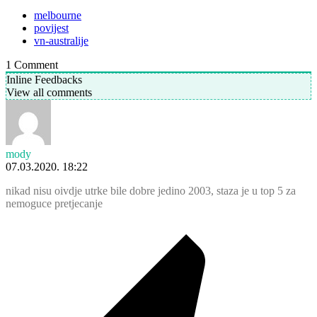
melbourne
povijest
vn-australije
1
Comment
Inline Feedbacks
View all comments
mody
07.03.2020. 18:22
nikad nisu oivdje utrke bile dobre jedino 2003, staza je u top 5 za
nemoguce pretjecanje