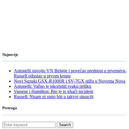
Najnovije
Antonelli osvojio VN Belgije i povećao prednost u prvenstvu,
Russell odustao u prvom krugu
Novi Suzuki GSX-R1000R i SV-7GX stižu u Novema Nova
Antonelli: Važno je iskoristiti svaku priliku
Vasseur i Hamilton: Bio je to trkaći incident
Russell: Nisam ni smio biti u takvoj situaciji
Pretraga
Search