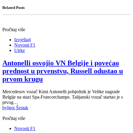
Related Posts
Pročitaj više
Izvještaji
Novosti F1
Utrke
Antonelli osvojio VN Belgije i povećao
prednost u prvenstvu, Russell odustao u
prvom krugu
Mercedesov vozač Kimi Antonelli pobjednik je Velike nagrade
Belgije na stazi Spa-Francorchamps. Talijanski vozač startao je s
prvog…
by
Igor Šestak
Pročitaj više
Novosti F1