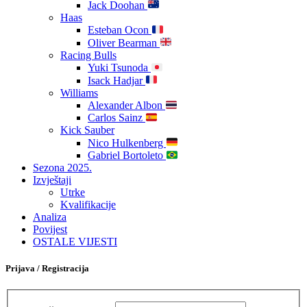
Jack Doohan
Haas
Esteban Ocon
Oliver Bearman
Racing Bulls
Yuki Tsunoda
Isack Hadjar
Williams
Alexander Albon
Carlos Sainz
Kick Sauber
Nico Hulkenberg
Gabriel Bortoleto
Sezona 2025.
Izvještaji
Utrke
Kvalifikacije
Analiza
Povijest
OSTALE VIJESTI
Prijava / Registracija