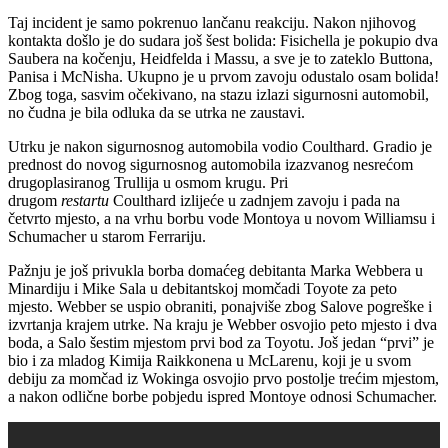
Taj incident je samo pokrenuo lančanu reakciju. Nakon njihovog
kontakta došlo je do sudara još šest bolida: Fisichella je pokupio dva
Saubera na kočenju, Heidfelda i Massu, a sve je to zateklo Buttona,
Panisa i McNisha. Ukupno je u prvom zavoju odustalo osam bolida!
Zbog toga, sasvim očekivano, na stazu izlazi sigurnosni automobil,
no čudna je bila odluka da se utrka ne zaustavi.
Utrku je nakon sigurnosnog automobila vodio Coulthard. Gradio je
prednost do novog sigurnosnog automobila izazvanog nesrećom
drugoplasiranog Trullija u osmom krugu. Pri
drugom
restartu
Coulthard izlijeće u zadnjem zavoju i pada na
četvrto mjesto, a na vrhu borbu vode Montoya u novom Williamsu i
Schumacher u starom Ferrariju.
Pažnju je još privukla borba domaćeg debitanta Marka Webbera u
Minardiju i Mike Sala u debitantskoj momčadi Toyote za peto
mjesto. Webber se uspio obraniti, ponajviše zbog Salove pogreške i
izvrtanja krajem utrke. Na kraju je Webber osvojio peto mjesto i dva
boda, a Salo šestim mjestom prvi bod za Toyotu. Još jedan “prvi” je
bio i za mladog Kimija Raikkonena u McLarenu, koji je u svom
debiju za momčad iz Wokinga osvojio prvo postolje trećim mjestom,
a nakon odlične borbe pobjedu ispred Montoye odnosi Schumacher.