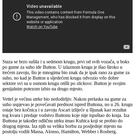
Staza se brzo sušila i u sedmom krugu, prvi od svih vozača, u boks
po gume za suho ide Button. U izlaznom krugu je išao široko u
trećem zavoju, što je mnogima bio znak da je ipak rano za gume za
suho, no kad je Button u sljedećem krugu odvozio vrlo dobre
sektore svi su u osmom krugu otišli po
slickove.
Button je svojim
genijalnim potezom izbio na drugo mjesto.
Vettel je većinu utrke bio nedodirljiv. Nakon prelaska na gume za
suho uspjevao je povećavati prednost ispred Buttona, no u 26. krugu
ostaje bez kočnica i u zavoju Ascari izlijeće u šljunak kao rezultat
tog kvara i predaje vodstvo Buttonu koje nije ispuštao do kraja. Iza
Buttona je također odličnu utrku imao Kubica koji se probio do
drugog mjesta. Iza njih su veliku borbu za posljednje mjesto na
postolju vodili Massa, Alonso, Hamilton, Webber i Rosberg.