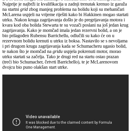
Najprije je najbrži iz kvalifikacija u zadnji trenutak krenuo iz garaža
na startni
grid
zbog manjeg problema na bolidu koji su mehaničari
McLarena uspjeli na vrijeme riješiti kako bi Hakkinen mogao startati
utrku. Nakon kruga zagrijavanja došlo je do pregrijavanja motora i
kvara kod oba bolida Stewarta te su vozači poslani na još jedan krug
zagrijavanja. Kako je momčad imala jedan rezervni bolid, a on je
bio prilagođen Rubensu Barrichellu, odlučili su kako će on u
rezervnom bolidu krenuti u utrku iz boksa. Nastavilo se s nevoljama
i pri drugom krugu zagrijavanja kada se Schumacheru ugasio bolid,
te nakon što je momčad na
gridu
uspjela pokrenuti motor, morao
utrku startati sa začelja. Tako je drugi red na startu ostao prazan
(treći bio Schumacher, četvrti Barrichello), te je McLarenovom
dvojcu bio puno olakšan start utrke.