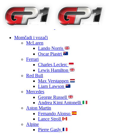
Momčadi i vozači
McLaren
Lando Norris
Oscar Piastri
Ferrari
Charles Leclerc
Lewis Hamilton
Red Bull
Max Verstappen
Liam Lawson
Mercedes
George Russell
Andrea Kimi Antonelli
Aston Martin
Fernando Alonso
Lance Stroll
Alpine
Pierre Gasly