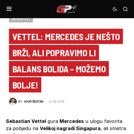
NOVOSTI F1
VETTEL: MERCEDES JE NEŠTO
BRŽI, ALI POPRAVIMO LI
BALANS BOLIDA – MOŽEMO
BOLJE!
BY
IGOR ŠESTAK
21.09.2019.
Sebastian Vettel
gura
Mercedes
u ulogu favorita
za pobjedu na
Velikoj nagradi Singapura
, ali smatra