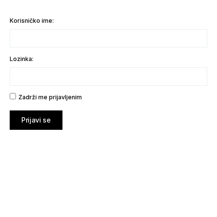
Korisničko ime:
Lozinka:
Zadrži me prijavljenim
Prijavi se