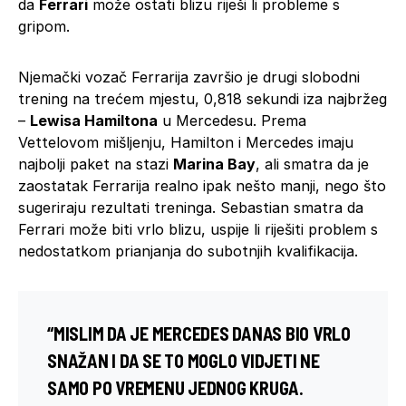
da
Ferrari
može ostati blizu riješi li probleme s
gripom.
Njemački vozač Ferrarija završio je drugi slobodni
trening na trećem mjestu, 0,818 sekundi iza najbržeg
–
Lewisa Hamiltona
u Mercedesu. Prema
Vettelovom mišljenju, Hamilton i Mercedes imaju
najbolji paket na stazi
Marina Bay
, ali smatra da je
zaostatak Ferrarija realno ipak nešto manji, nego što
sugeriraju rezultati treninga. Sebastian smatra da
Ferrari može biti vrlo blizu, uspije li riješiti problem s
nedostatkom prianjanja do subotnjih kvalifikacija.
“MISLIM DA JE MERCEDES DANAS BIO VRLO
SNAŽAN I DA SE TO MOGLO VIDJETI NE
SAMO PO VREMENU JEDNOG KRUGA.