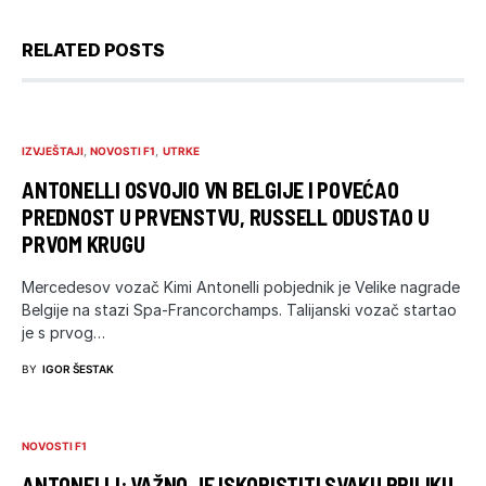
RELATED POSTS
IZVJEŠTAJI
NOVOSTI F1
UTRKE
ANTONELLI OSVOJIO VN BELGIJE I POVEĆAO
PREDNOST U PRVENSTVU, RUSSELL ODUSTAO U
PRVOM KRUGU
Mercedesov vozač Kimi Antonelli pobjednik je Velike nagrade
Belgije na stazi Spa-Francorchamps. Talijanski vozač startao
je s prvog…
BY
IGOR ŠESTAK
NOVOSTI F1
ANTONELLI: VAŽNO JE ISKORISTITI SVAKU PRILIKU