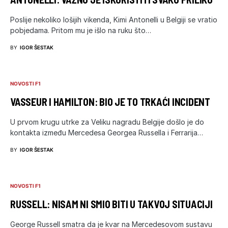
Poslije nekoliko lošijih vikenda, Kimi Antonelli u Belgiji se vratio
pobjedama. Pritom mu je išlo na ruku što…
BY
IGOR ŠESTAK
NOVOSTI F1
VASSEUR I HAMILTON: BIO JE TO TRKAĆI INCIDENT
U prvom krugu utrke za Veliku nagradu Belgije došlo je do
kontakta između Mercedesa Georgea Russella i Ferrarija…
BY
IGOR ŠESTAK
NOVOSTI F1
RUSSELL: NISAM NI SMIO BITI U TAKVOJ SITUACIJI
George Russell smatra da je kvar na Mercedesovom sustavu