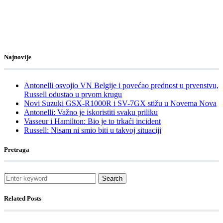
Najnovije
Antonelli osvojio VN Belgije i povećao prednost u prvenstvu,
Russell odustao u prvom krugu
Novi Suzuki GSX-R1000R i SV-7GX stižu u Novema Nova
Antonelli: Važno je iskoristiti svaku priliku
Vasseur i Hamilton: Bio je to trkaći incident
Russell: Nisam ni smio biti u takvoj situaciji
Pretraga
Search
Related Posts