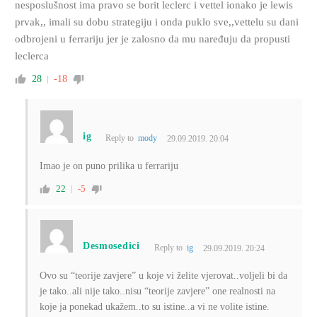
nesposlušnost ima pravo se borit leclerc i vettel ionako je lewis
prvak,, imali su dobu strategiju i onda puklo sve,,vettelu su dani
odbrojeni u ferrariju jer je zalosno da mu naređuju da propusti
leclerca
28
-18
ig
Reply to
mody
29.09.2019. 20:04
Imao je on puno prilika u ferrariju
22
-5
Desmosedici
Reply to
ig
29.09.2019. 20:24
Ovo su “teorije zavjere” u koje vi želite vjerovat..voljeli bi da
je tako..ali nije tako..nisu “teorije zavjere” one realnosti na
koje ja ponekad ukažem..to su istine..a vi ne volite istine.