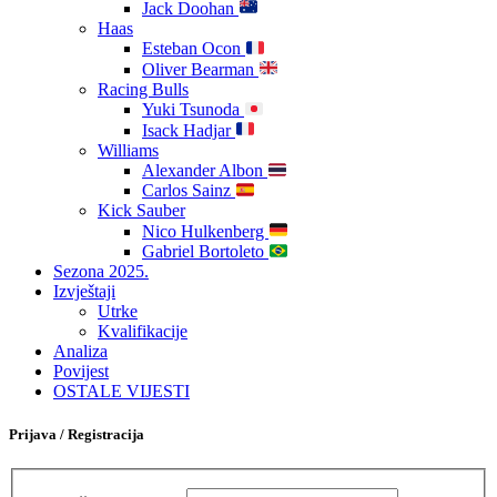
Jack Doohan
Haas
Esteban Ocon
Oliver Bearman
Racing Bulls
Yuki Tsunoda
Isack Hadjar
Williams
Alexander Albon
Carlos Sainz
Kick Sauber
Nico Hulkenberg
Gabriel Bortoleto
Sezona 2025.
Izvještaji
Utrke
Kvalifikacije
Analiza
Povijest
OSTALE VIJESTI
Prijava / Registracija