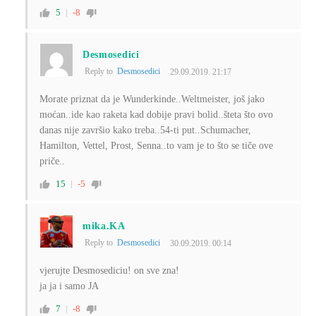
5
-8
Desmosedici
Reply to
Desmosedici
29.09.2019. 21:17
Morate priznat da je Wunderkinde..Weltmeister, još jako
moćan..ide kao raketa kad dobije pravi bolid..šteta što ovo
danas nije završio kako treba..54-ti put..Schumacher,
Hamilton, Vettel, Prost, Senna..to vam je to što se tiče ove
priče..
15
-5
mika.KA
Reply to
Desmosedici
30.09.2019. 00:14
vjerujte Desmosediciu! on sve zna!
ja ja i samo JA
7
-8