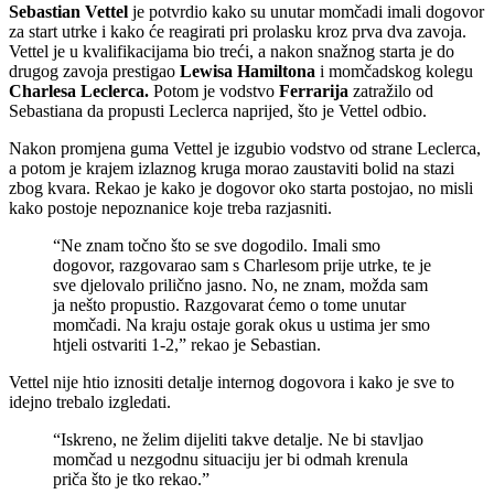
Sebastian Vettel
je potvrdio kako su unutar momčadi imali dogovor
za start utrke i kako će reagirati pri prolasku kroz prva dva zavoja.
Vettel je u kvalifikacijama bio treći, a nakon snažnog starta je do
drugog zavoja prestigao
Lewisa Hamiltona
i momčadskog kolegu
Charlesa Leclerca.
Potom je vodstvo
Ferrarija
zatražilo od
Sebastiana da propusti Leclerca naprijed, što je Vettel odbio.
Nakon promjena guma Vettel je izgubio vodstvo od strane Leclerca,
a potom je krajem izlaznog kruga morao zaustaviti bolid na stazi
zbog kvara. Rekao je kako je dogovor oko starta postojao, no misli
kako postoje nepoznanice koje treba razjasniti.
“Ne znam točno što se sve dogodilo. Imali smo
dogovor, razgovarao sam s Charlesom prije utrke, te je
sve djelovalo prilično jasno. No, ne znam, možda sam
ja nešto propustio. Razgovarat ćemo o tome unutar
momčadi. Na kraju ostaje gorak okus u ustima jer smo
htjeli ostvariti 1-2,” rekao je Sebastian.
Vettel nije htio iznositi detalje internog dogovora i kako je sve to
idejno trebalo izgledati.
“Iskreno, ne želim dijeliti takve detalje. Ne bi stavljao
momčad u nezgodnu situaciju jer bi odmah krenula
priča što je tko rekao.”