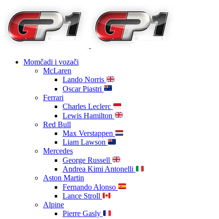
Momčadi i vozači
McLaren
Lando Norris
Oscar Piastri
Ferrari
Charles Leclerc
Lewis Hamilton
Red Bull
Max Verstappen
Liam Lawson
Mercedes
George Russell
Andrea Kimi Antonelli
Aston Martin
Fernando Alonso
Lance Stroll
Alpine
Pierre Gasly