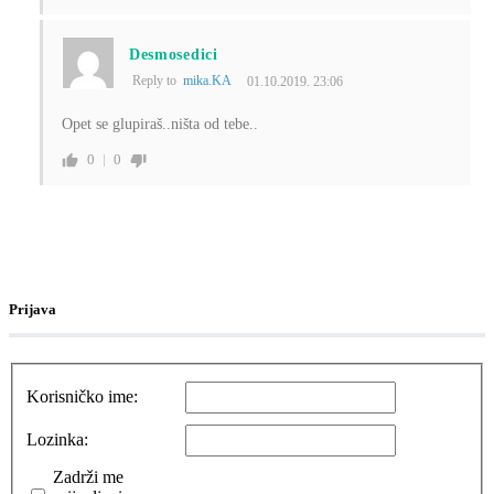
Desmosedici
Reply to
mika.KA
01.10.2019. 23:06
Opet se glupiraš..ništa od tebe..
0
0
Prijava
Korisničko ime:
Lozinka:
Zadrži me