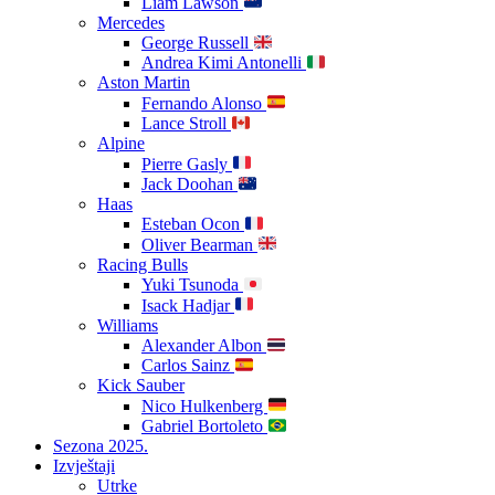
Liam Lawson
Mercedes
George Russell
Andrea Kimi Antonelli
Aston Martin
Fernando Alonso
Lance Stroll
Alpine
Pierre Gasly
Jack Doohan
Haas
Esteban Ocon
Oliver Bearman
Racing Bulls
Yuki Tsunoda
Isack Hadjar
Williams
Alexander Albon
Carlos Sainz
Kick Sauber
Nico Hulkenberg
Gabriel Bortoleto
Sezona 2025.
Izvještaji
Utrke