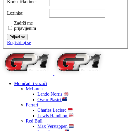
Korisničko ime:
Lozinka:
Zadrži me
prijavljenim
Prijavi se
Registriraj se
Momčadi i vozači
McLaren
Lando Norris
Oscar Piastri
Ferrari
Charles Leclerc
Lewis Hamilton
Red Bull
Max Verstappen