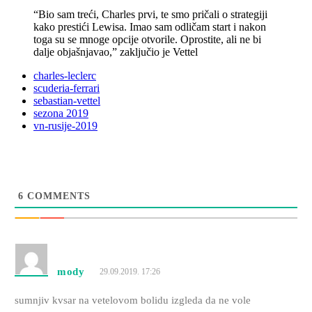
“Bio sam treći, Charles prvi, te smo pričali o strategiji
kako prestići Lewisa. Imao sam odličam start i nakon
toga su se mnoge opcije otvorile. Oprostite, ali ne bi
dalje objašnjavao,” zaključio je Vettel
charles-leclerc
scuderia-ferrari
sebastian-vettel
sezona 2019
vn-rusije-2019
6
COMMENTS
mody
29.09.2019. 17:26
sumnjiv kvsar na vetelovom bolidu izgleda da ne vole