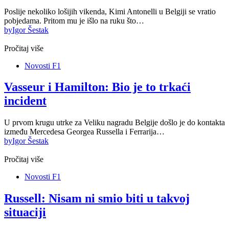
Poslije nekoliko lošijih vikenda, Kimi Antonelli u Belgiji se vratio
pobjedama. Pritom mu je išlo na ruku što…
by
Igor Šestak
Pročitaj više
Novosti F1
Vasseur i Hamilton: Bio je to trkaći
incident
U prvom krugu utrke za Veliku nagradu Belgije došlo je do kontakta
između Mercedesa Georgea Russella i Ferrarija…
by
Igor Šestak
Pročitaj više
Novosti F1
Russell: Nisam ni smio biti u takvoj
situaciji