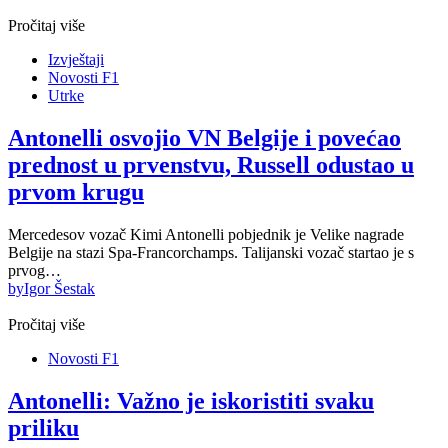
Pročitaj više
Izvještaji
Novosti F1
Utrke
Antonelli osvojio VN Belgije i povećao
prednost u prvenstvu, Russell odustao u
prvom krugu
Mercedesov vozač Kimi Antonelli pobjednik je Velike nagrade
Belgije na stazi Spa-Francorchamps. Talijanski vozač startao je s
prvog…
by
Igor Šestak
Pročitaj više
Novosti F1
Antonelli: Važno je iskoristiti svaku
priliku