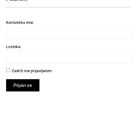
Korisničko ime:
Lozinka:
Zadrži me prijavljenim
Prijavi se