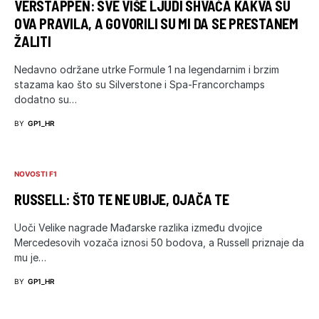
VERSTAPPEN: SVE VIŠE LJUDI SHVAĆA KAKVA SU
OVA PRAVILA, A GOVORILI SU MI DA SE PRESTANEM
ŽALITI
Nedavno održane utrke Formule 1 na legendarnim i brzim
stazama kao što su Silverstone i Spa-Francorchamps
dodatno su…
BY
GP1_HR
NOVOSTI F1
RUSSELL: ŠTO TE NE UBIJE, OJAČA TE
Uoči Velike nagrade Mađarske razlika između dvojice
Mercedesovih vozača iznosi 50 bodova, a Russell priznaje da
mu je…
BY
GP1_HR