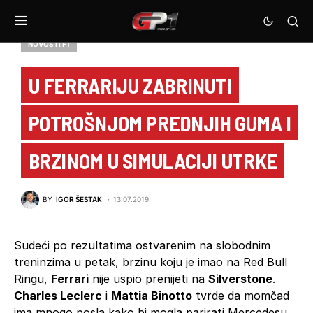
NOVOSTI F1
U FERRARIJU ZABRINUTI
POTROŠNJOM PREDNJIH GUMA I
BRZINOM U SIMULACIJI UTRKE
BY
IGOR ŠESTAK
13.07.2019.
Sudeći po rezultatima ostvarenim na slobodnim
treninzima u petak, brzinu koju je imao na Red Bull
Ringu,
Ferrari
nije uspio prenijeti na
Silverstone
.
Charles Leclerc
i
Mattia Binotto
tvrde da momčad
ima mnogo posla kako bi mogla parirati Mercedesu