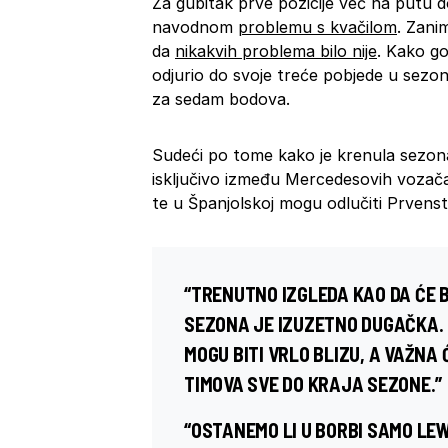
Za gubitak prve pozicije već na putu 
navodnom
problemu s kvačilom
. Zani
da
nikakvih problema bilo nije
. Kako go
odjurio do svoje treće pobjede u sez
za sedam bodova.
Sudeći po tome kako je krenula sezona, 
isključivo između Mercedesovih vozača,
te u Španjolskoj mogu odlučiti Prvenst
“TRENUTNO IZGLEDA KAO DA ĆE B
SEZONA JE IZUZETNO DUGAČKA. I
MOGU BITI VRLO BLIZU, A VAŽNA
TIMOVA SVE DO KRAJA SEZONE.”
“OSTANEMO LI U BORBI SAMO LEWI