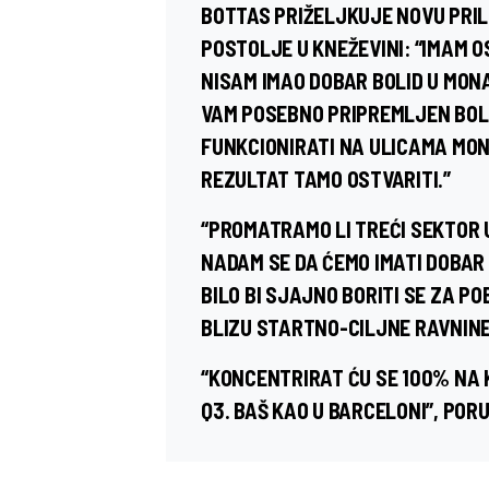
BOTTAS PRIŽELJKUJE NOVU PRILI
POSTOLJE U KNEŽEVINI: “IMAM O
NISAM IMAO DOBAR BOLID U MON
VAM POSEBNO PRIPREMLJEN BOLI
FUNKCIONIRATI NA ULICAMA MON
REZULTAT TAMO OSTVARITI.”
“PROMATRAMO LI TREĆI SEKTOR 
NADAM SE DA ĆEMO IMATI DOBAR 
BILO BI SJAJNO BORITI SE ZA POB
BLIZU STARTNO-CILJNE RAVNINE
“KONCENTRIRAT ĆU SE 100% NA K
Q3. BAŠ KAO U BARCELONI”, PORU