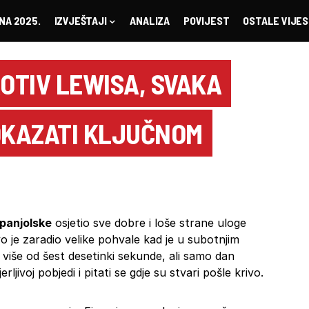
NA 2025.
IZVJEŠTAJI
ANALIZA
POVIJEST
OSTALE VIJES
ROTIV LEWISA, SVAKA
OKAZATI KLJUČNOM
Španjolske
osjetio sve dobre i loše strane uloge
vo je zaradio velike pohvale kad je u subotnjim
 više od šest desetinki sekunde, ali samo dan
rljivoj pobjedi i pitati se gdje su stvari pošle krivo.