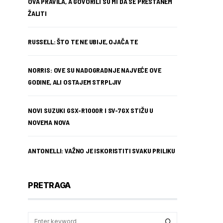
OVA PRAVILA, A GOVORILI SU MI DA SE PRESTANEM
ŽALITI
RUSSELL: ŠTO TE NE UBIJE, OJAČA TE
NORRIS: OVE SU NADOGRADNJE NAJVEĆE OVE
GODINE, ALI OSTAJEM STRPLJIV
NOVI SUZUKI GSX-R1000R I SV-7GX STIŽU U
NOVEMA NOVA
ANTONELLI: VAŽNO JE ISKORISTITI SVAKU PRILIKU
PRETRAGA