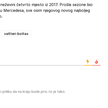
Kneževini četvrto mjesto iz 2017. Prošle sezone bio
rmu Mercedesa, sve osim njegovog novog najboljeg
o.
valtteri-bottas
iliku da na kraju bude prvi..to je tako.