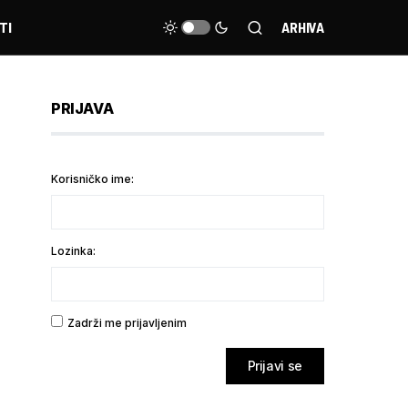
TI
ARHIVA
PRIJAVA
Korisničko ime:
Lozinka:
Zadrži me prijavljenim
Prijavi se