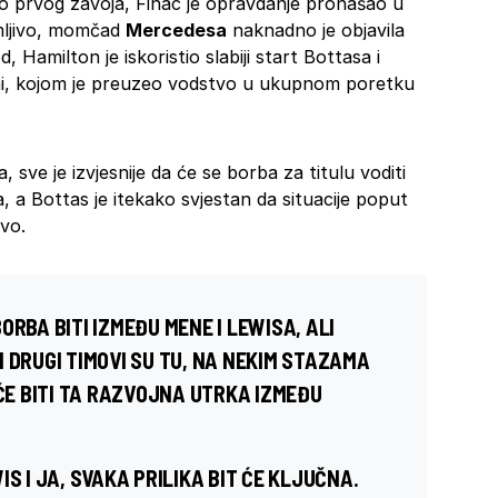
do prvog zavoja, Finac je opravdanje pronašao u
mljivo, momčad
Mercedesa
naknadno je objavila
d, Hamilton je iskoristio slabiji start Bottasa i
oni, kojom je preuzeo vodstvo u ukupnom poretku
sve je izvjesnije da će se borba za titulu voditi
 a Bottas je itekako svjestan da situacije poput
vo.
ORBA BITI IZMEĐU MENE I LEWISA, ALI
 DRUGI TIMOVI SU TU, NA NEKIM STAZAMA
 ĆE BITI TA RAZVOJNA UTRKA IZMEĐU
S I JA, SVAKA PRILIKA BIT ĆE KLJUČNA.