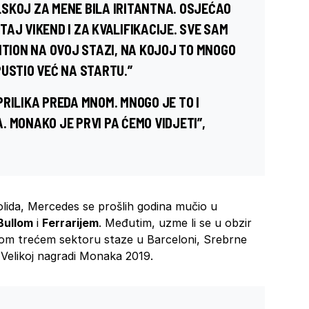
SKOJ ZA MENE BILA IRITANTNA. OSJEĆAO
AJ VIKEND I ZA KVALIFIKACIJE. SVE SAM
ITION NA OVOJ STAZI, NA KOJOJ TO MNOGO
PUSTIO VEĆ NA STARTU.”
 PRILIKA PREDA MNOM. MNOGO JE TO I
 MONAKO JE PRVI PA ĆEMO VIDJETI”,
bolida, Mercedes se prošlih godina mučio u
Bullom
i
Ferrarijem
. Međutim, uzme li se u obzir
tom trećem sektoru staze u Barceloni, Srebrne
a Velikoj nagradi Monaka 2019.