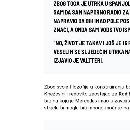
ZBOG TOGA JE UTRKA U ŠPANJOL
SAM DA SAM NAPORNO RADIO ZA T
NAPRAVIO DA BIH IMAO POLE POS
ZNAČI, A ONDA SAM VODSTVO IS
“NO, ŽIVOT JE TAKAV I JOŠ JE 16
VESELIM SE SLJEDEĆIM UTRKAMA.
IZJAVIO JE VALTTERI.
Zbog svoje filozofije u konstruiranju 
Kneževini i redovito zaostajao za
Red 
brzina koju je Mercedes imao u zavoji
strijele bi mogle biti mnogo moćnije n