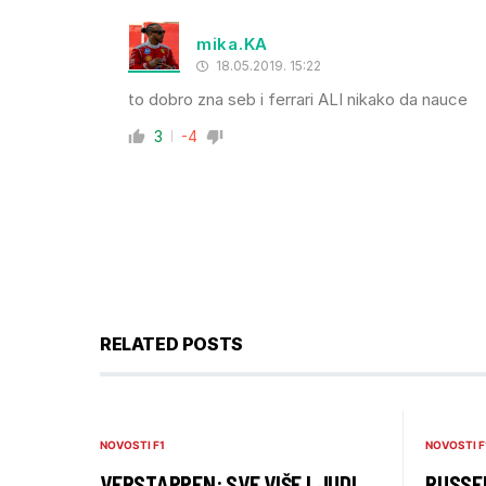
mika.KA
18.05.2019. 15:22
to dobro zna seb i ferrari ALI nikako da nauce
3
-4
RELATED POSTS
NOVOSTI F1
NOVOSTI F
VERSTAPPEN: SVE VIŠE LJUDI
RUSSEL