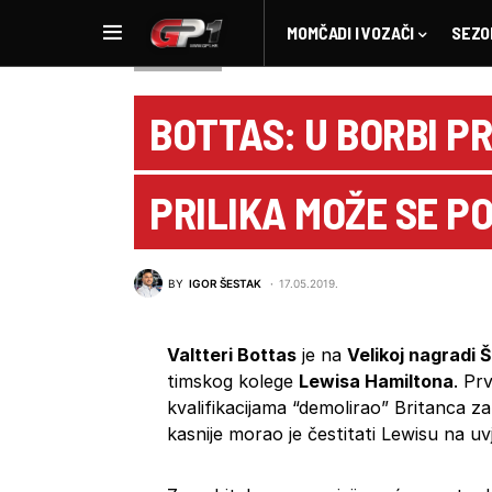
MOMČADI I VOZAČI
SEZO
NOVOSTI F1
BOTTAS: U BORBI P
PRILIKA MOŽE SE P
BY
IGOR ŠESTAK
17.05.2019.
Valtteri Bottas
je na
Velikoj nagradi 
timskog kolege
Lewisa Hamiltona
. Pr
kvalifikacijama “demolirao” Britanca za
kasnije morao je čestitati Lewisu na uvje