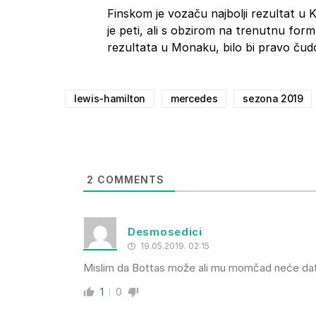
Finskom je vozaču najbolji rezultat u 
je peti, ali s obzirom na trenutnu fo
rezultata u Monaku, bilo bi pravo čud
lewis-hamilton
mercedes
sezona 2019
2
COMMENTS
Desmosedici
19.05.2019. 02:15
Mislim da Bottas može ali mu momčad neće dati pr
1
0