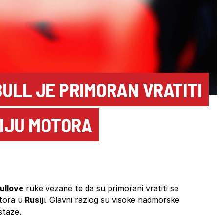
ULL JE PRIMORAN VRATITI
CIJU MOTORA
ullove
ruke vezane te da su primorani vratiti se
ora u
Rusij
i
. Glavni razlog su visoke nadmorske
staze.