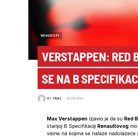
NOVOSTI F1
VERSTAPPEN: RED B
SE NA B SPECIFIKA
BY
TEA L
28.09.2018.
Max Verstappen
izjavio je da su
Red B
starijoj B Specifikaciji
Renaultovog
mot
visine na kojima se nalaze nadolazeće 