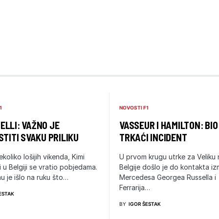
1
NOVOSTI F1
LLI: VAŽNO JE
VASSEUR I HAMILTON: BIO
STITI SVAKU PRILIKU
TRKAĆI INCIDENT
ekoliko lošijih vikenda, Kimi
U prvom krugu utrke za Veliku
i u Belgiji se vratio pobjedama.
Belgije došlo je do kontakta i
u je išlo na ruku što…
Mercedesa Georgea Russella i
Ferrarija…
ESTAK
BY
IGOR ŠESTAK