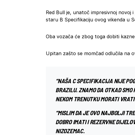
Red Bull je, unatoč impresivnoj novoj i j
staru B Specifikaciju ovog vikenda u S
Oba vozača će zbog toga dobiti kazne,
Upitan zašto se momčad odlučila na ova
“NAŠA C SPECIFIKACIJA NIJE P
BRAZILU
. ZNAMO DA OTKAD SMO P
NEKOM TRENUTKU MORATI VRATITI
“MISLIM DA JE OVO NAJBOLJI TR
DOBRO IMATI I REZERVNE DIJELOV
NIZOZEMAC.