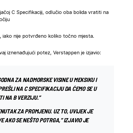
ačoj C Specifikaciji, odlučio oba bolida vratiti na
očiju
 iako nije potvrđeno koliko točno mjesta.
j iznenađujući potez, Verstappen je izjavio:
OGODNA ZA NADMORSKE VISINE U
MEKSIKU
I
REŠLI NA C SPECIFIKACIJU DA ĆEMO SE U
 NA B VERZIJU.”
ENUTAK ZA PROMJENU. UZ TO, UVIJEK JE
E AKO SE NEŠTO POTRGA,” IZJAVIO JE