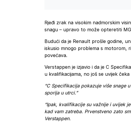
Rjeđi zrak na visokim nadmorskim visi
snagu – upravo to može opteretiti M
Budući da je Renault prošle godine, u
iskusio mnogo problema s motorom, ri
povećava.
Verstappen je izjavio i da je C Speci
u kvalifikacijama, no još se uvijek ček
“C Specifikacija pokazuje više snage u 
sporija u utrci.”
“Ipak, kvalifikacije su važnije i uvijek
kad vam zatreba. Prvenstveno zato smo s
Verstappen.