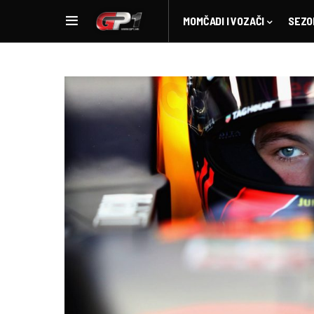
MOMČADI I VOZAČI
SEZO