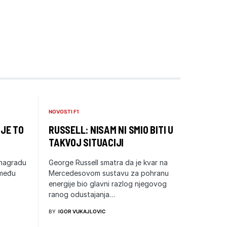
NOVOSTI F1
 JE TO
RUSSELL: NISAM NI SMIO BITI U
TAKVOJ SITUACIJI
 nagradu
George Russell smatra da je kvar na
zmeđu
Mercedesovom sustavu za pohranu
energije bio glavni razlog njegovog
ranog odustajanja…
BY
IGOR VUKAJLOVIC