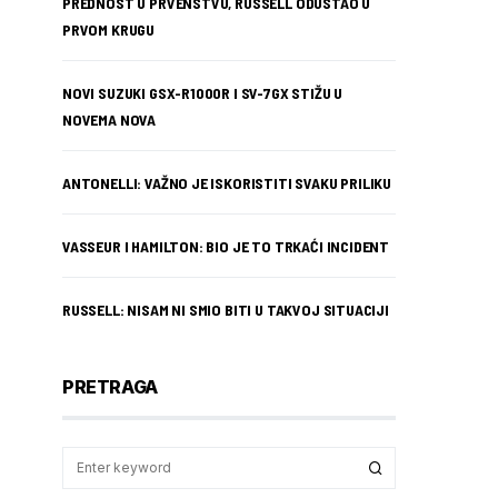
PREDNOST U PRVENSTVU, RUSSELL ODUSTAO U
PRVOM KRUGU
NOVI SUZUKI GSX-R1000R I SV-7GX STIŽU U
NOVEMA NOVA
ANTONELLI: VAŽNO JE ISKORISTITI SVAKU PRILIKU
VASSEUR I HAMILTON: BIO JE TO TRKAĆI INCIDENT
RUSSELL: NISAM NI SMIO BITI U TAKVOJ SITUACIJI
PRETRAGA