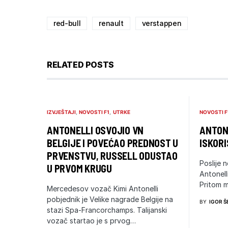
red-bull
renault
verstappen
RELATED POSTS
IZVJEŠTAJI
NOVOSTI F1
UTRKE
NOVOSTI F
ANTONELLI OSVOJIO VN
ANTONE
BELGIJE I POVEĆAO PREDNOST U
ISKORI
PRVENSTVU, RUSSELL ODUSTAO
Poslije n
U PRVOM KRUGU
Antonell
Pritom m
Mercedesov vozač Kimi Antonelli
pobjednik je Velike nagrade Belgije na
BY
IGOR Š
stazi Spa-Francorchamps. Talijanski
vozač startao je s prvog…