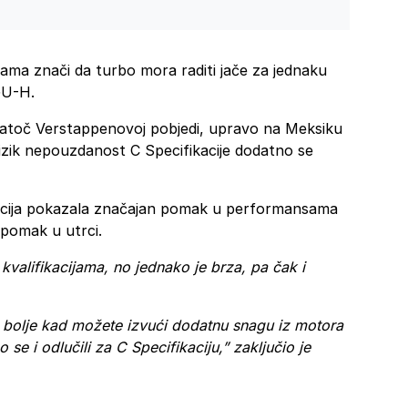
nama znači da turbo mora raditi jače za jednaku
GU-H.
natoč Verstappenovoj pobjedi, upravo na Meksiku
zik nepouzdanost C Specifikacije dodatno se
fikacija pokazala značajan pomak u performansama
a pomak u utrci.
kvalifikacijama, no jednako je brza, pa čak i
 je bolje kad možete izvući dodatnu snagu iz motora
e i odlučili za C Specifikaciju,” zaključio je