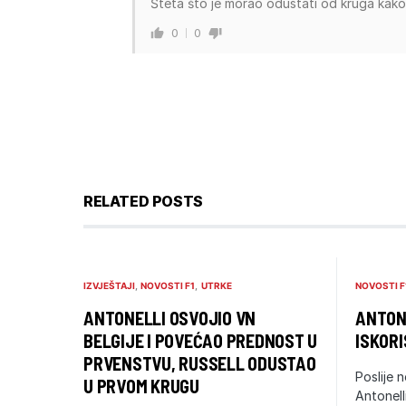
Šteta što je morao odustati od kruga kako
0
0
RELATED POSTS
IZVJEŠTAJI
NOVOSTI F1
UTRKE
NOVOSTI F
ANTONELLI OSVOJIO VN
ANTONE
BELGIJE I POVEĆAO PREDNOST U
ISKORI
PRVENSTVU, RUSSELL ODUSTAO
Poslije n
U PRVOM KRUGU
Antonell