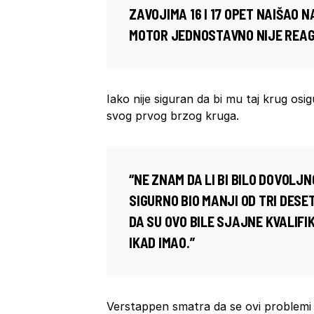
ZAVOJIMA 16 I 17 OPET NAIŠAO 
MOTOR JEDNOSTAVNO NIJE REAG
Iako nije siguran da bi mu taj krug osi
svog prvog brzog kruga.
“NE ZNAM DA LI BI BILO DOVOLJN
SIGURNO BIO MANJI OD TRI DESE
DA SU OVO BILE SJAJNE KVALIFI
IKAD IMAO.”
Verstappen smatra da se ovi problemi n