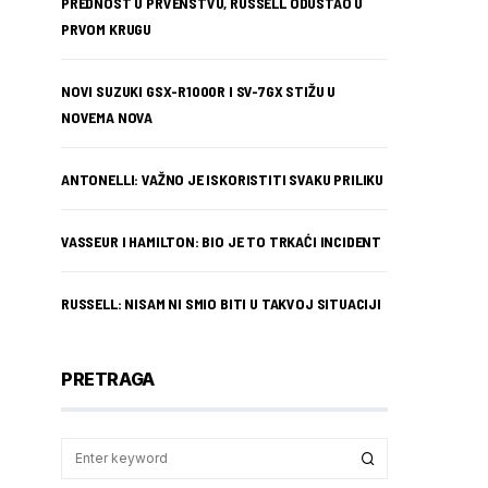
PREDNOST U PRVENSTVU, RUSSELL ODUSTAO U
PRVOM KRUGU
NOVI SUZUKI GSX-R1000R I SV-7GX STIŽU U
NOVEMA NOVA
ANTONELLI: VAŽNO JE ISKORISTITI SVAKU PRILIKU
VASSEUR I HAMILTON: BIO JE TO TRKAĆI INCIDENT
RUSSELL: NISAM NI SMIO BITI U TAKVOJ SITUACIJI
PRETRAGA