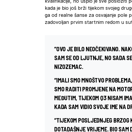
kvalifikacije, no uspio je sve posložit
kada je bio još brži tijekom svojeg dru
ga od realne šanse za osvajanje pole 
zadovoljan prvim startnim redom u sutr
“OVO JE BILO NEOČEKIVANO. N
SAM SE OD LJUTNJE, NO SADA SE
NIZOZEMAC.
“IMALI SMO MNOŠTVO PROBLEMA,
SMO RADITI PROMJENE NA MOTO
MEĐUTIM, TIJEKOM Q3 NISAM IM
KADA SAM VIDIO SVOJE IME NA 
“TIJEKOM POSLJEDNJEG BRZOG 
DOTADAŠNJE VRIJEME. BIO SAM D