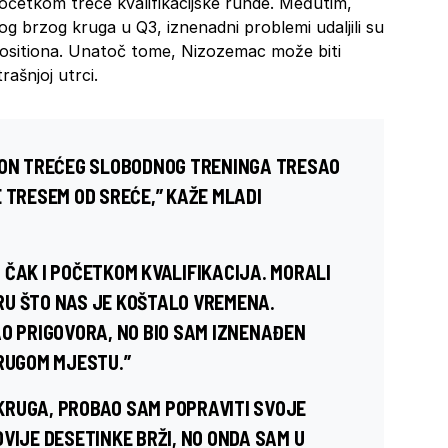
i početkom treće kvalifikacijske runde. Međutim,
gog brzog kruga u Q3, iznenadni problemi udaljili su
positiona. Unatoč tome, Nizozemac može biti
ašnjoj utrci.
AKON TREĆEG SLOBODNOG TRENINGA TRESAO
 TRESEM OD SREĆE,” KAŽE MLADI
 ČAK I POČETKOM KVALIFIKACIJA. MORALI
RU ŠTO NAS JE KOŠTALO VREMENA.
AO PRIGOVORA, NO BIO SAM IZNENAĐEN
DRUGOM MJESTU.”
KRUGA, PROBAO SAM POPRAVITI SVOJE
VIJE DESETINKE BRŽI, NO ONDA SAM U