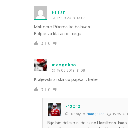
F1 fan
16.09.2018. 13:08
Mali dere Rikarda ko balavca
Bolji je za klasu od njega
0
0
madgalico
15.09.2018. 21:09
Kraljevski si skinuo papka… hehe
0
0
F12013
Reply to
madgalico
15.09.201
Nije bio daleko ni da skine Hamiltona. Imao 