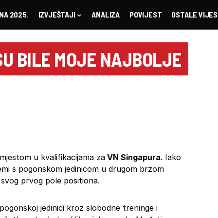
NA 2025.
IZVJEŠTAJI
ANALIZA
POVIJEST
OSTALE VIJES
SU BILE MOJE NAJBOLJE
mjestom u kvalifikacijama za
VN Singapura
. Iako
oblemi s pogonskom jedinicom u drugom brzom
 svog prvog pole positiona.
gonskoj jedinici kroz slobodne treninge i