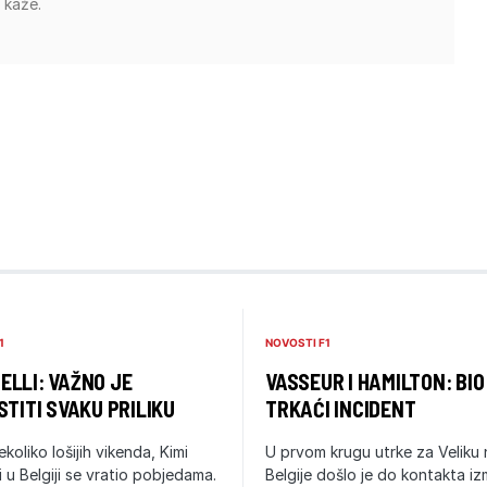
 kaže.
1
NOVOSTI F1
LLI: VAŽNO JE
VASSEUR I HAMILTON: BIO
STITI SVAKU PRILIKU
TRKAĆI INCIDENT
ekoliko lošijih vikenda, Kimi
U prvom krugu utrke za Veliku
i u Belgiji se vratio pobjedama.
Belgije došlo je do kontakta i