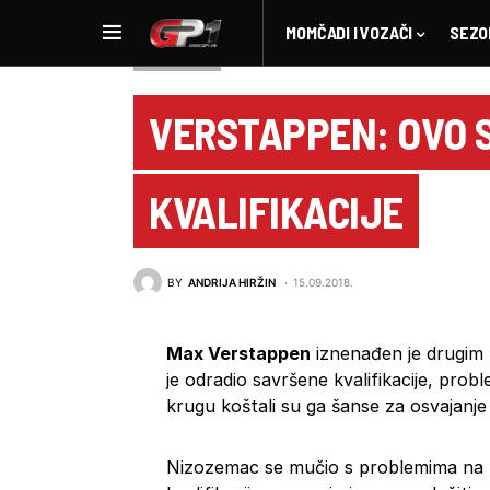
MOMČADI I VOZAČI
SEZO
NOVOSTI F1
VERSTAPPEN: OVO 
KVALIFIKACIJE
BY
ANDRIJA HIRŽIN
15.09.2018.
Max Verstappen
iznenađen je drugim 
je odradio savršene kvalifikacije, pr
krugu koštali su ga šanse za osvajanje
Nizozemac se mučio s problemima na po