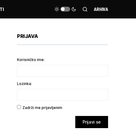
TI
ARHIVA
PRIJAVA
Korisničko ime:
Lozinka:
Zadrži me prijavljenim
Prijavi se