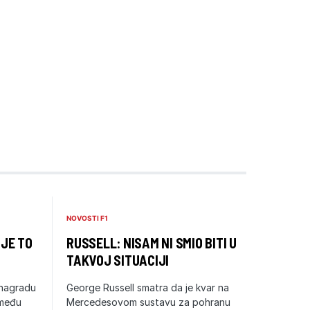
NOVOSTI F1
 JE TO
RUSSELL: NISAM NI SMIO BITI U
TAKVOJ SITUACIJI
 nagradu
George Russell smatra da je kvar na
zmeđu
Mercedesovom sustavu za pohranu