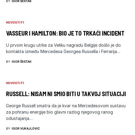
BY
IGOR ŠESTAK
NOVOSTI F1
VASSEUR I HAMILTON: BIO JE TO TRKAĆI INCIDENT
U prvom krugu utrke za Veliku nagradu Belgije došlo je do
kontakta između Mercedesa Georgea Russella i Ferrarija…
BY
IGOR ŠESTAK
NOVOSTI F1
RUSSELL: NISAM NI SMIO BITI U TAKVOJ SITUACIJI
George Russell smatra da je kvar na Mercedesovom sustavu
za pohranu energije bio glavni razlog njegovog ranog
odustajanja…
BY
IGOR VUKAJLOVIC