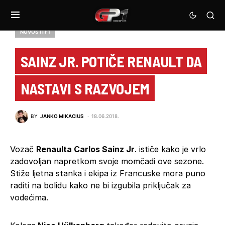
NOVOSTI F1
SAINZ JR. POTIČE RENAULT DA
NASTAVI S RAZVOJEM
BY
JANKO MIKACIUS
18.06.2018.
Vozač
Renaulta Carlos Sainz Jr
. ističe kako je vrlo
zadovoljan napretkom svoje momčadi ove sezone.
Stiže ljetna stanka i ekipa iz Francuske mora puno
raditi na bolidu kako ne bi izgubila priključak za
vodećima.