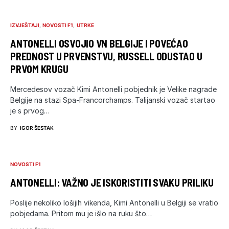
IZVJEŠTAJI
NOVOSTI F1
UTRKE
ANTONELLI OSVOJIO VN BELGIJE I POVEĆAO
PREDNOST U PRVENSTVU, RUSSELL ODUSTAO U
PRVOM KRUGU
Mercedesov vozač Kimi Antonelli pobjednik je Velike nagrade
Belgije na stazi Spa-Francorchamps. Talijanski vozač startao
je s prvog…
BY
IGOR ŠESTAK
NOVOSTI F1
ANTONELLI: VAŽNO JE ISKORISTITI SVAKU PRILIKU
Poslije nekoliko lošijih vikenda, Kimi Antonelli u Belgiji se vratio
pobjedama. Pritom mu je išlo na ruku što…