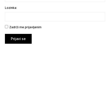
Lozinka:
Zadrži me prijavljenim
Prijavi se