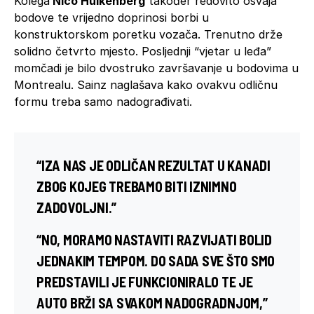
Kolega
Nico Hülkenberg
također redovito osvaja
bodove te vrijedno doprinosi borbi u
konstruktorskom poretku vozača. Trenutno drže
solidno četvrto mjesto. Posljednji “vjetar u leđa”
momčadi je bilo dvostruko završavanje u bodovima u
Montrealu. Sainz naglašava kako ovakvu odličnu
formu treba samo nadograđivati.
“IZA NAS JE ODLIČAN REZULTAT U KANADI
ZBOG KOJEG TREBAMO BITI IZNIMNO
ZADOVOLJNI.”
“NO, MORAMO NASTAVITI RAZVIJATI BOLID
JEDNAKIM TEMPOM. DO SADA SVE ŠTO SMO
PREDSTAVILI JE FUNKCIONIRALO TE JE
AUTO BRŽI SA SVAKOM NADOGRADNJOM,”